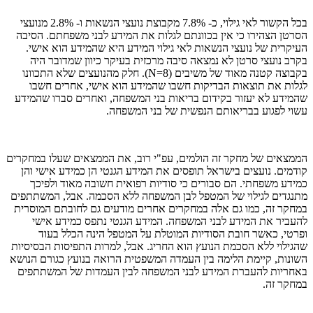
בכל הקשור לאי גילוי, כ- 7.8% מקבוצת נועצי הנשאות ו- 2.8% מנועצי
הסרטן הצהירו כי אין בכוונתם לגלות את המידע לבני משפחתם. הסיבה
העיקרית של נועצי הנשאות לאי גילוי המידע היא שהמידע הוא אישי.
בקרב נועצי סרטן לא נמצאה סיבה מרכזית בעיקר כיוון שמדובר היה
בקבוצה קטנה מאוד של משיבים (N=8). חלק מהנועצים שלא התכוונו
לגלות את תוצאות הבדיקות חשבו שהמידע הוא אישי, אחרים חשבו
שהמידע לא יעזור בקידום בריאות בני המשפחה, ואחרים סברו שהמידע
עשוי לפגוע בבריאותם הנפשית של בני המשפחה.
הממצאים של מחקר זה הולמים, עפ"י רוב, את הממצאים שעלו במחקרים
קודמים. נועצים בישראל תופסים את המידע הגנטי הן כמידע אישי והן
כמידע משפחתי. הם סבורים כי סודיות רפואית חשובה מאוד ולפיכך
מתנגדים לגילוי של המטפל לבן המשפחה ללא הסכמה. אבל, המשתתפים
במחקר זה, כמו גם אלה במחקרים אחרים מודעים גם לחובתם המוסרית
להעביר את המידע לבני המשפחה. המידע הגנטי נתפס כמידע אישי
ופרטי, כאשר חובת הסודיות המוטלת על המטפל הינה הכלל בעוד
שהגילוי ללא הסכמת הנועץ הוא החריג. אבל, למרות התפיסות הבסיסיות
השונות, קיימת הלימה בין העמדה המשפטית הרואה בנועץ כגורם הנושא
באחריות להעברת המידע לבני המשפחה לבין העמדות של המשתתפים
במחקר זה.