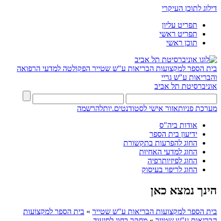
דילוג לתוכן העיקרי
תפריט עליון
תפריט ראשי
תוכן ראשי
בית הספר למקצועות הבריאות ע"ש שטייר
הפקולטה למדעי הרפואה
והבריאות ע"ש גריי
אוניברסיטת תל אביב
מערכת פניות
אזור אישי לסטודנטים.יות
להרשמה
אודות ביה"ס
ידיעון בית הספר
החוג להפרעות בתקשורת
החוג למדעי האחיוּת
החוג לפיזיותרפיה
החוג לריפוי בעיסוק
הינך נמצא כאן
בית הספר למקצועות הבריאות ע"ש שטייר
»
בית הספר למקצועות
הבריאות ע"ש שטייר
»
מחקר בחוג לסיעוד