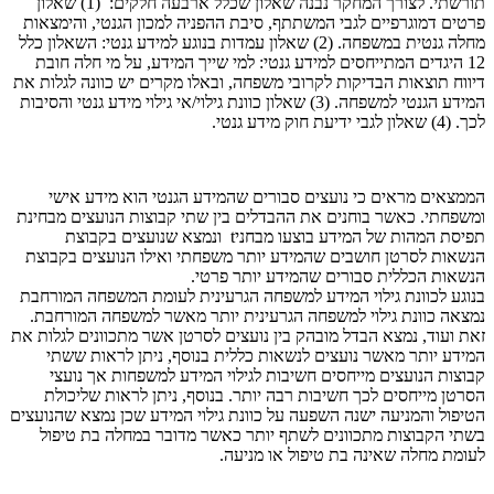
תורשתי. לצורך המחקר נבנה שאלון שכלל ארבעה חלקים: (1) שאלון
פרטים דמוגרפיים לגבי המשתתף, סיבת ההפניה למכון הגנטי, והימצאות
מחלה גנטית במשפחה. (2) שאלון עמדות בנוגע למידע גנטי: השאלון כלל
12 היגדים המתייחסים למידע גנטי: למי שייך המידע, על מי חלה חובת
דיווח תוצאות הבדיקות לקרובי משפחה, ובאלו מקרים יש כוונה לגלות את
המידע הגנטי למשפחה. (3) שאלון כוונת גילוי/אי גילוי מידע גנטי והסיבות
לכך. (4) שאלון לגבי ידיעת חוק מידע גנטי.
הממצאים מראים כי נועצים סבורים שהמידע הגנטי הוא מידע אישי
ומשפחתי. כאשר בוחנים את ההבדלים בין שתי קבוצות הנועצים מבחינת
תפיסת המהות של המידע בוצעו מבחניt ונמצא שנועצים בקבוצת
הנשאות לסרטן חושבים שהמידע יותר משפחתי ואילו הנועצים בקבוצת
הנשאות הכללית סבורים שהמידע יותר פרטי.
בנוגע לכוונת גילוי המידע למשפחה הגרעינית לעומת המשפחה המורחבת
נמצאה כוונת גילוי למשפחה הגרעינית יותר מאשר למשפחה המורחבת.
זאת ועוד, נמצא הבדל מובהק בין נועצים לסרטן אשר מתכוונים לגלות את
המידע יותר מאשר נועצים לנשאות כללית בנוסף, ניתן לראות ששתי
קבוצות הנועצים מייחסים חשיבות לגילוי המידע למשפחות אך נועצי
הסרטן מייחסים לכך חשיבות רבה יותר. בנוסף, ניתן לראות שליכולת
הטיפול והמניעה ישנה השפעה על כוונת גילוי המידע שכן נמצא שהנועצים
בשתי הקבוצות מתכוונים לשתף יותר כאשר מדובר במחלה בת טיפול
לעומת מחלה שאינה בת טיפול או מניעה.