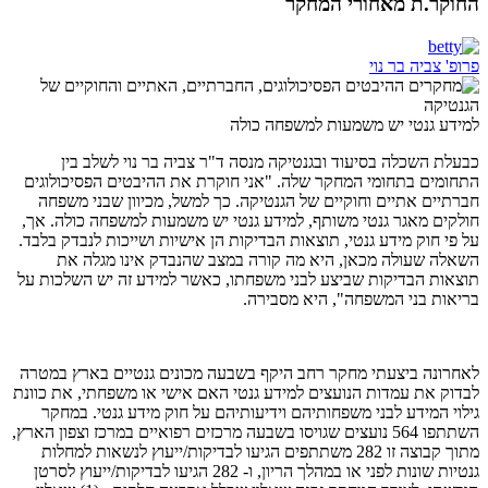
החוקר.ת מאחורי המחקר
פרופ' צביה בר נוי
למידע גנטי יש משמעות למשפחה כולה
כבעלת השכלה בסיעוד ובגנטיקה מנסה ד"ר צביה בר נוי לשלב בין
התחומים בתחומי המחקר שלה. "אני חוקרת את ההיבטים הפסיכולוגים
חברתיים אתיים וחוקיים של הגנטיקה. כך למשל, מכיוון שבני משפחה
חולקים מאגר גנטי משותף, למידע גנטי יש משמעות למשפחה כולה. אך,
על פי חוק מידע גנטי, תוצאות הבדיקות הן אישיות ושייכות לנבדק בלבד.
השאלה שעולה מכאן, היא מה קורה במצב שהנבדק אינו מגלה את
תוצאות הבדיקות שביצע לבני משפחתו, כאשר למידע זה יש השלכות על
בריאות בני המשפחה", היא מסבירה.
לאחרונה ביצעתי מחקר רחב היקף בשבעה מכונים גנטיים בארץ במטרה
לבדוק את עמדות הנועצים למידע גנטי האם אישי או משפחתי, את כוונת
גילוי המידע לבני משפחותיהם וידיעותיהם על חוק מידע גנטי. במחקר
השתתפו 564 נועצים שגויסו בשבעה מרכזים רפואיים במרכז וצפון הארץ,
מתוך קבוצה זו 282 משתתפים הגיעו לבדיקות/ייעוץ לנשאות למחלות
גנטיות שונות לפני או במהלך הריון, ו- 282 הגיעו לבדיקות/ייעוץ לסרטן