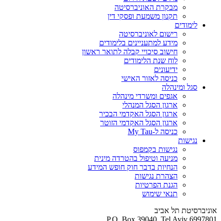
מבקרת האוניברסיטה
תקנון משמעת ופסקי דין
לימודים
רישום לאוניברסיטה
מידע למתעניינים בלימודים
חישוב סיכויי קבלה לתואר ראשון
לוח שנת הלימודים
ידיעונים
כניסה לאזור האישי
סגל ומינהלה
אגפים ומשרדי מינהלה
ארגון הסגל המנהלי
ארגון הסגל האקדמי הבכיר
ארגון הסגל האקדמי הזוטר
כניסה ל-My Tau
נגישות
נגישות בקמפוס
מניעה וטיפול בהטרדה מינית
הנחיות בדבר חוק חופש המידע
הצהרת נגישות
הגנת הפרטיות
תנאי שימוש
אוניברסיטת תל אביב
P.O. Box 39040, Tel Aviv 6997801