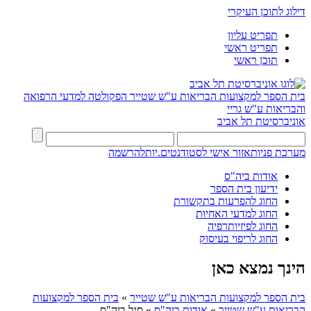
דילוג לתוכן העיקרי
תפריט עליון
תפריט ראשי
תוכן ראשי
בית הספר למקצועות הבריאות ע"ש שטייר
הפקולטה למדעי הרפואה
והבריאות ע"ש גריי
אוניברסיטת תל אביב
מערכת פניות
אזור אישי לסטודנטים.יות
להרשמה
אודות ביה"ס
ידיעון בית הספר
החוג להפרעות בתקשורת
החוג למדעי האחיוּת
החוג לפיזיותרפיה
החוג לריפוי בעיסוק
הינך נמצא כאן
בית הספר למקצועות הבריאות ע"ש שטייר
»
בית הספר למקצועות
הבריאות ע"ש שטייר
»
אודות ביה"ס
»
סגל ביה"ס