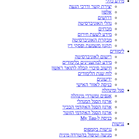
מידע כללי
יצירת קשר ודרכי הגעה
אלפון
דרושים
נהלי האוניברסיטה
מכרזים
מידע לשעת חירום
מבקרת האוניברסיטה
תקנון משמעת ופסקי דין
לימודים
רישום לאוניברסיטה
מידע למתעניינים בלימודים
חישוב סיכויי קבלה לתואר ראשון
לוח שנת הלימודים
ידיעונים
כניסה לאזור האישי
סגל ומינהלה
אגפים ומשרדי מינהלה
ארגון הסגל המנהלי
ארגון הסגל האקדמי הבכיר
ארגון הסגל האקדמי הזוטר
כניסה ל-My Tau
נגישות
נגישות בקמפוס
מניעה וטיפול בהטרדה מינית