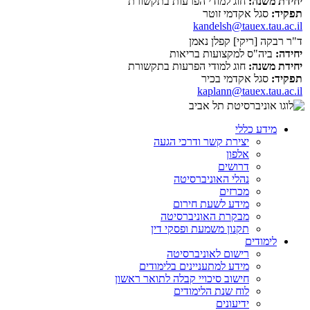
יחידת משנה:
חוג למודי הפרעות בתקשורת
תפקיד:
סגל אקדמי זוטר
kandelsh@tauex.tau.ac.il
ד"ר רבקה [ריקי] קפלן נאמן
יחידה:
ביה"ס למקצועות בריאות
יחידת משנה:
חוג למודי הפרעות בתקשורת
תפקיד:
סגל אקדמי בכיר
kaplann@tauex.tau.ac.il
מידע כללי
יצירת קשר ודרכי הגעה
אלפון
דרושים
נהלי האוניברסיטה
מכרזים
מידע לשעת חירום
מבקרת האוניברסיטה
תקנון משמעת ופסקי דין
לימודים
רישום לאוניברסיטה
מידע למתעניינים בלימודים
חישוב סיכויי קבלה לתואר ראשון
לוח שנת הלימודים
ידיעונים