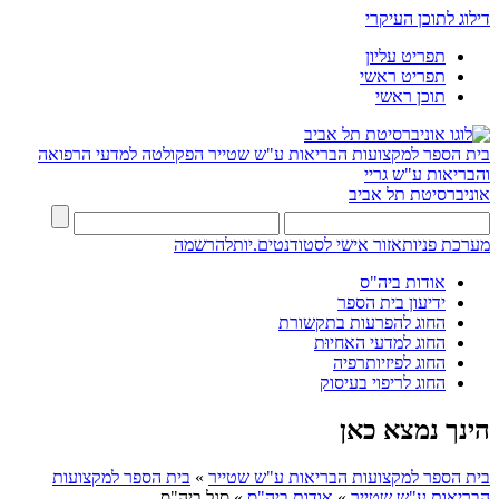
דילוג לתוכן העיקרי
תפריט עליון
תפריט ראשי
תוכן ראשי
בית הספר למקצועות הבריאות ע"ש שטייר
הפקולטה למדעי הרפואה
והבריאות ע"ש גריי
אוניברסיטת תל אביב
מערכת פניות
אזור אישי לסטודנטים.יות
להרשמה
אודות ביה"ס
ידיעון בית הספר
החוג להפרעות בתקשורת
החוג למדעי האחיוּת
החוג לפיזיותרפיה
החוג לריפוי בעיסוק
הינך נמצא כאן
בית הספר למקצועות הבריאות ע"ש שטייר
»
בית הספר למקצועות
הבריאות ע"ש שטייר
»
אודות ביה"ס
»
סגל ביה"ס