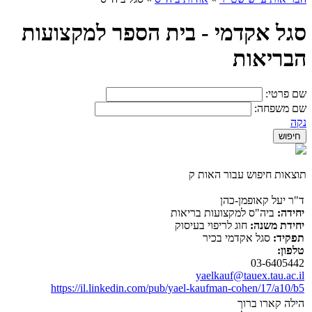
סגל אקדמי - בית הספר למקצועות
הבריאות
שם פרטי:
שם משפחה:
נקה
תוצאות חיפוש עבור האות ק
ד"ר יעל קאופמן-כהן
יחידה:
ביה"ס למקצועות בריאות
יחידת משנה:
חוג לריפוי בעיסוק
תפקיד:
סגל אקדמי בכיר
טלפון:
03-6405442
yaelkauf@tauex.tau.ac.il
https://il.linkedin.com/pub/yael-kaufman-cohen/17/a10/b5
הילה קארו ברוך