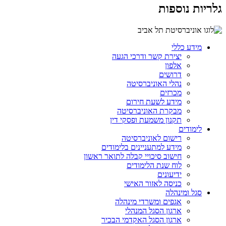
גלריות נוספות
מידע כללי
יצירת קשר ודרכי הגעה
אלפון
דרושים
נהלי האוניברסיטה
מכרזים
מידע לשעת חירום
מבקרת האוניברסיטה
תקנון משמעת ופסקי דין
לימודים
רישום לאוניברסיטה
מידע למתעניינים בלימודים
חישוב סיכויי קבלה לתואר ראשון
לוח שנת הלימודים
ידיעונים
כניסה לאזור האישי
סגל ומינהלה
אגפים ומשרדי מינהלה
ארגון הסגל המנהלי
ארגון הסגל האקדמי הבכיר