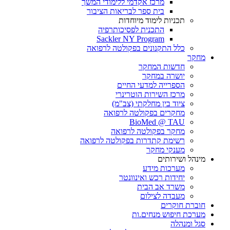
מרכז אקדמי ללימודי המשך
בית ספר לבריאות הציבור
תכניות לימוד מיוחדות
התכנית לפסיכותרפיה
Sackler NY Program
כלל התקנונים בפקולטה לרפואה
מחקר
חדשות המחקר
יושרה במחקר
הספרייה למדעי החיים
מרכז השירות הוטרינרי
ציוד בין מחלקתי (צב"מ)
מחקרים בפקולטה לרפואה
BioMed @ TAU
מחקר בפקולטה לרפואה
רשימת קתדרות בפקולטה לרפואה
מענקי מחקר
מינהל ושירותים
מערכות מידע
יחידות רכש ואינוונטר
משרד אב הבית
מעבדה לצילום
חוברת חוקרים
מערכת חיפוש מנחים.ות
סגל ומנהלה