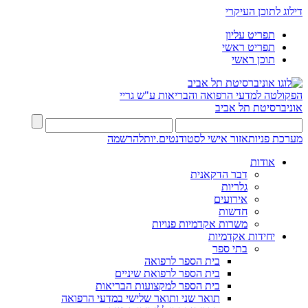
דילוג לתוכן העיקרי
תפריט עליון
תפריט ראשי
תוכן ראשי
הפקולטה למדעי הרפואה והבריאות ע"ש גריי
אוניברסיטת תל אביב
מערכת פניות
אזור אישי לסטודנטים.יות
להרשמה
אודות
דבר הדקאנית
גלריות
אירועים
חדשות
משרות אקדמיות פנויות
יחידות אקדמיות
בתי ספר
בית הספר לרפואה
בית הספר לרפואת שיניים
בית הספר למקצועות הבריאות
תואר שני ותואר שלישי במדעי הרפואה