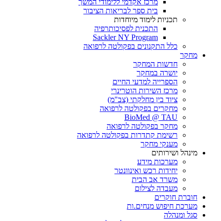
מרכז אקדמי ללימודי המשך
בית ספר לבריאות הציבור
תכניות לימוד מיוחדות
התכנית לפסיכותרפיה
Sackler NY Program
כלל התקנונים בפקולטה לרפואה
מחקר
חדשות המחקר
יושרה במחקר
הספרייה למדעי החיים
מרכז השירות הוטרינרי
ציוד בין מחלקתי (צב"מ)
מחקרים בפקולטה לרפואה
BioMed @ TAU
מחקר בפקולטה לרפואה
רשימת קתדרות בפקולטה לרפואה
מענקי מחקר
מינהל ושירותים
מערכות מידע
יחידות רכש ואינוונטר
משרד אב הבית
מעבדה לצילום
חוברת חוקרים
מערכת חיפוש מנחים.ות
סגל ומנהלה