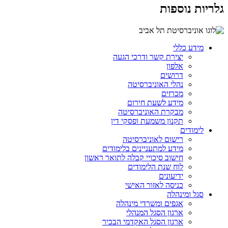
גלריות נוספות
מידע כללי
יצירת קשר ודרכי הגעה
אלפון
דרושים
נהלי האוניברסיטה
מכרזים
מידע לשעת חירום
מבקרת האוניברסיטה
תקנון משמעת ופסקי דין
לימודים
רישום לאוניברסיטה
מידע למתעניינים בלימודים
חישוב סיכויי קבלה לתואר ראשון
לוח שנת הלימודים
ידיעונים
כניסה לאזור האישי
סגל ומינהלה
אגפים ומשרדי מינהלה
ארגון הסגל המנהלי
ארגון הסגל האקדמי הבכיר