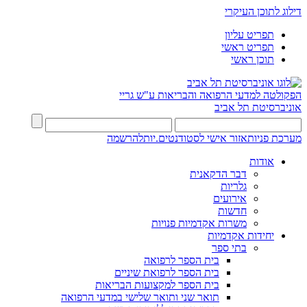
דילוג לתוכן העיקרי
תפריט עליון
תפריט ראשי
תוכן ראשי
הפקולטה למדעי הרפואה והבריאות ע"ש גריי
אוניברסיטת תל אביב
מערכת פניות
אזור אישי לסטודנטים.יות
להרשמה
אודות
דבר הדקאנית
גלריות
אירועים
חדשות
משרות אקדמיות פנויות
יחידות אקדמיות
בתי ספר
בית הספר לרפואה
בית הספר לרפואת שיניים
בית הספר למקצועות הבריאות
תואר שני ותואר שלישי במדעי הרפואה