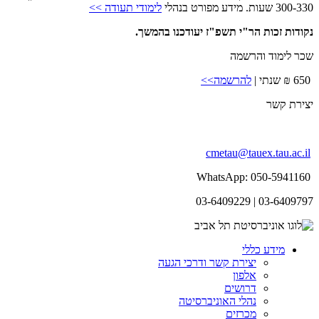
300-330 שעות. מידע מפורט בנהלי
לימודי תעודה >>
נקודות זכות הר"י תשפ"ז יעודכנו בהמשך.
שכר לימוד והרשמה
650 ₪ שנתי |
להרשמה>>
יצירת קשר
cmetau@tauex.tau.ac.il
WhatsApp: 050-5941160
03-6409797 | 03-6409229
מידע כללי
יצירת קשר ודרכי הגעה
אלפון
דרושים
נהלי האוניברסיטה
מכרזים