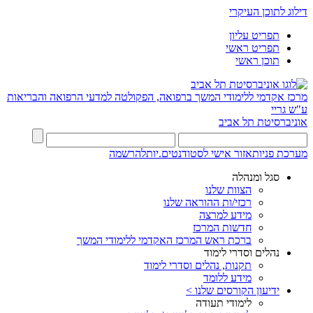
דילוג לתוכן העיקרי
תפריט עליון
תפריט ראשי
תוכן ראשי
מרכז אקדמי ללימודי המשך ברפואה, הפקולטה למדעי הרפואה והבריאות
ע"ש גריי
אוניברסיטת תל אביב
מערכת פניות
אזור אישי לסטודנטים.יות
להרשמה
סגל ומנהלה
הצוות שלנו
רכזי/ות ההוראה שלנו
מידע למרצה
חדשות המרכז
ברכת ראש המרכז האקדמי ללימודי המשך
נהלים וסדרי לימוד
תקנות, נהלים וסדרי לימוד
מידע ללומד
ידיעון הקורסים שלנו >
לימודי תעודה