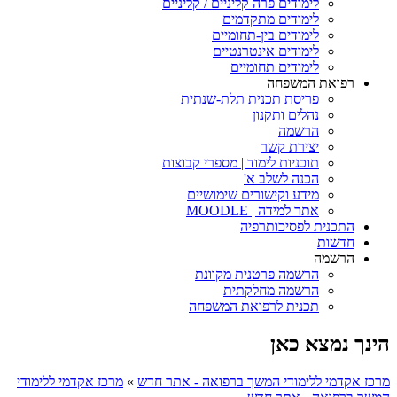
לימודים פרה קליניים / קליניים
לימודים מתקדמים
לימודים בין-תחומיים
לימודים אינטרנטיים
לימודים תחומיים
רפואת המשפחה
פריסת תכנית תלת-שנתית
נהלים ותקנון
הרשמה
יצירת קשר
תוכניות לימוד | מספרי קבוצות
הכנה לשלב א'
מידע וקישורים שימושיים
אתר למידה | MOODLE
התכנית לפסיכותרפיה
חדשות
הרשמה
הרשמה פרטנית מקוונת
הרשמה מחלקתית
תכנית לרפואת המשפחה
הינך נמצא כאן
מרכז אקדמי ללימודי המשך ברפואה - אתר חדש
»
מרכז אקדמי ללימודי