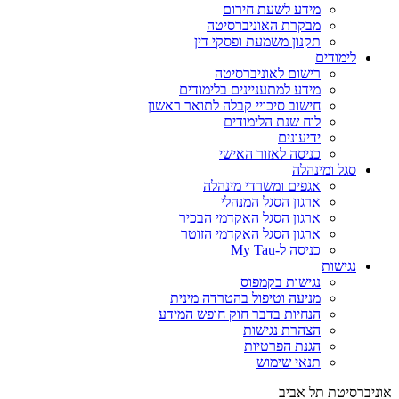
מידע לשעת חירום
מבקרת האוניברסיטה
תקנון משמעת ופסקי דין
לימודים
רישום לאוניברסיטה
מידע למתעניינים בלימודים
חישוב סיכויי קבלה לתואר ראשון
לוח שנת הלימודים
ידיעונים
כניסה לאזור האישי
סגל ומינהלה
אגפים ומשרדי מינהלה
ארגון הסגל המנהלי
ארגון הסגל האקדמי הבכיר
ארגון הסגל האקדמי הזוטר
כניסה ל-My Tau
נגישות
נגישות בקמפוס
מניעה וטיפול בהטרדה מינית
הנחיות בדבר חוק חופש המידע
הצהרת נגישות
הגנת הפרטיות
תנאי שימוש
אוניברסיטת תל אביב