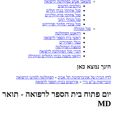
משאבי אנוש בפקולטה לרפואה
נקלטים חדשים
סגל אקדמי בבתי חולים
סגל אקדמי פרה-קליניים
סגל מנהלי תקני
סגל עובדי מחקר ופרוייקט
סגל ומנהלה
דקאנט הפקולטה
ראשי בית הספר לרפואה
בעלי תפקידים
מועצת הפקולטה
חברי סגל הפקולטה לרפואה
דקאני משנה בבתי החולים ובקהילה
הינך נמצא כאן
לדף הבית של אוניברסיטת תל אביב
»
הפקולטה למדעי הרפואה
והבריאות ע"ש גריי
»
אירועים בבית הספר לרפואה
יום פתוח בית הספר לרפואה - תואר
MD