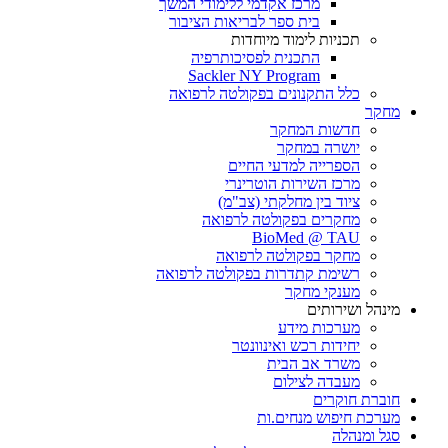
מרכז אקדמי ללימודי המשך
בית ספר לבריאות הציבור
תכניות לימוד מיוחדות
התכנית לפסיכותרפיה
Sackler NY Program
כלל התקנונים בפקולטה לרפואה
מחקר
חדשות המחקר
יושרה במחקר
הספרייה למדעי החיים
מרכז השירות הוטרינרי
ציוד בין מחלקתי (צב"מ)
מחקרים בפקולטה לרפואה
BioMed @ TAU
מחקר בפקולטה לרפואה
רשימת קתדרות בפקולטה לרפואה
מענקי מחקר
מינהל ושירותים
מערכות מידע
יחידות רכש ואינוונטר
משרד אב הבית
מעבדה לצילום
חוברת חוקרים
מערכת חיפוש מנחים.ות
סגל ומנהלה