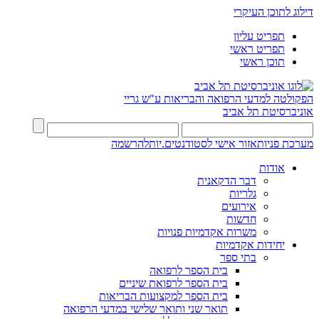
דילוג לתוכן העיקרי
תפריט עליון
תפריט ראשי
תוכן ראשי
הפקולטה למדעי הרפואה והבריאות ע"ש גריי
אוניברסיטת תל אביב
מערכת פניות
אזור אישי לסטודנטים.יות
להרשמה
אודות
דבר הדקאנית
גלריות
אירועים
חדשות
משרות אקדמיות פנויות
יחידות אקדמיות
בתי ספר
בית הספר לרפואה
בית הספר לרפואת שיניים
בית הספר למקצועות הבריאות
תואר שני ותואר שלישי במדעי הרפואה