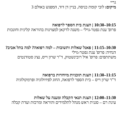
גריי
מיקום:
לובי קומת כניסה, בניין דן דוד, המפגש באולם 3
10:15–10:30 | הצגת בית הספר לרפואה
פרופ' ענת גפטר-גוילי – משנה לדקאן למצוינות בהוראה קלינית וחונכות
10:30–11:15 | פאנל שאלות ותשובות – למה רפואה? למה בתל אביב?
הנחיה: פרופ' ענת גפטר-גוילי
משתתפים: פרופ' איל רובינשטוק, ד"ר שרון וייס, נציג סטודנטים
11:15–11:30 | הצגת תוכניות מיוחדות ברפואה
ד"ר שרון וייס – בית הספר לרפואה, החוג לפיזיולוגיה ופרמקולוגיה
11:30–12:00 | הצגת תנאי הקבלה ומענה על שאלות
עינת רם – סגנית ראש מנהל לתלמידים והוראה ומרכזת ועדת קבלה