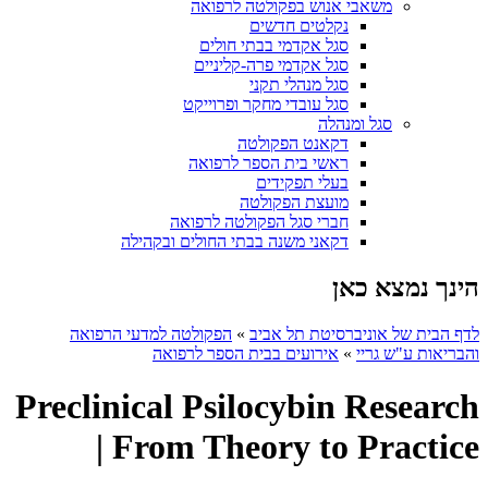
משאבי אנוש בפקולטה לרפואה
נקלטים חדשים
סגל אקדמי בבתי חולים
סגל אקדמי פרה-קליניים
סגל מנהלי תקני
סגל עובדי מחקר ופרוייקט
סגל ומנהלה
דקאנט הפקולטה
ראשי בית הספר לרפואה
בעלי תפקידים
מועצת הפקולטה
חברי סגל הפקולטה לרפואה
דקאני משנה בבתי החולים ובקהילה
הינך נמצא כאן
לדף הבית של אוניברסיטת תל אביב
»
הפקולטה למדעי הרפואה
והבריאות ע"ש גריי
»
אירועים בבית הספר לרפואה
Preclinical Psilocybin Research
| From Theory to Practice