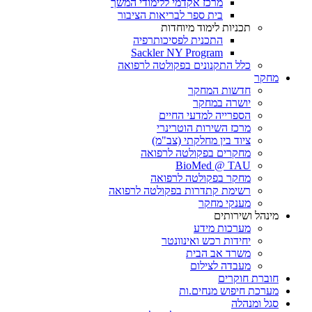
מרכז אקדמי ללימודי המשך
בית ספר לבריאות הציבור
תכניות לימוד מיוחדות
התכנית לפסיכותרפיה
Sackler NY Program
כלל התקנונים בפקולטה לרפואה
מחקר
חדשות המחקר
יושרה במחקר
הספרייה למדעי החיים
מרכז השירות הוטרינרי
ציוד בין מחלקתי (צב"מ)
מחקרים בפקולטה לרפואה
BioMed @ TAU
מחקר בפקולטה לרפואה
רשימת קתדרות בפקולטה לרפואה
מענקי מחקר
מינהל ושירותים
מערכות מידע
יחידות רכש ואינוונטר
משרד אב הבית
מעבדה לצילום
חוברת חוקרים
מערכת חיפוש מנחים.ות
סגל ומנהלה