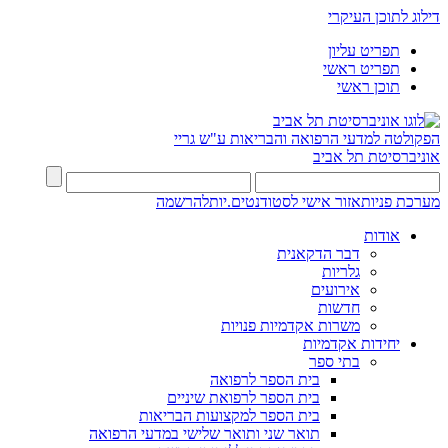
דילוג לתוכן העיקרי
תפריט עליון
תפריט ראשי
תוכן ראשי
הפקולטה למדעי הרפואה והבריאות ע"ש גריי
אוניברסיטת תל אביב
מערכת פניות
אזור אישי לסטודנטים.יות
להרשמה
אודות
דבר הדקאנית
גלריות
אירועים
חדשות
משרות אקדמיות פנויות
יחידות אקדמיות
בתי ספר
בית הספר לרפואה
בית הספר לרפואת שיניים
בית הספר למקצועות הבריאות
תואר שני ותואר שלישי במדעי הרפואה