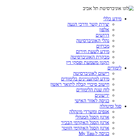
מידע כללי
יצירת קשר ודרכי הגעה
אלפון
דרושים
נהלי האוניברסיטה
מכרזים
מידע לשעת חירום
מבקרת האוניברסיטה
תקנון משמעת ופסקי דין
לימודים
רישום לאוניברסיטה
מידע למתעניינים בלימודים
חישוב סיכויי קבלה לתואר ראשון
לוח שנת הלימודים
ידיעונים
כניסה לאזור האישי
סגל ומינהלה
אגפים ומשרדי מינהלה
ארגון הסגל המנהלי
ארגון הסגל האקדמי הבכיר
ארגון הסגל האקדמי הזוטר
כניסה ל-My Tau