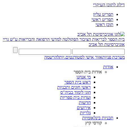
דילוג לתוכן העיקרי
תפריט עליון
תפריט ראשי
תוכן ראשי
בית הספר לבריאות הציבור
הפקולטה למדעי הרפואה והבריאות ע"ש גריי
אוניברסיטת תל אביב
מערכת פניות
אזור אישי לסטודנטים.יות
להרשמה
אודות
אודות בית הספר
מי אנחנו
ראש בית הספר
ראשי חוגים ותכניות
חוגי לימוד בביה"ס
ועדות בית ספריות
חדשות
אירועים
גלריות
תכניות בינלאומיות
קורסי קיץ