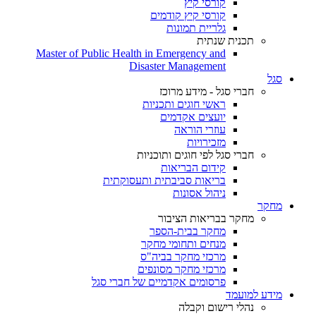
קורסי קיץ
קורסי קיץ קודמים
גלריית תמונות
תכנית שנתית
Master of Public Health in Emergency and
Disaster Management
סגל
חברי סגל - מידע מרוכז
ראשי חוגים ותכניות
יועצים אקדמים
עוזרי הוראה
מזכירויות
חברי סגל לפי חוגים ותוכניות
קידום הבריאות
בריאות סביבתית ותעסוקתית
ניהול אסונות
מחקר
מחקר בבריאות הציבור
מחקר בבית-הספר
מנחים ותחומי מחקר
מרכזי מחקר בביה"ס
מרכזי מחקר מסונפים
פרסומים אקדמיים של חברי סגל
מידע למועמד
נהלי רישום וקבלה