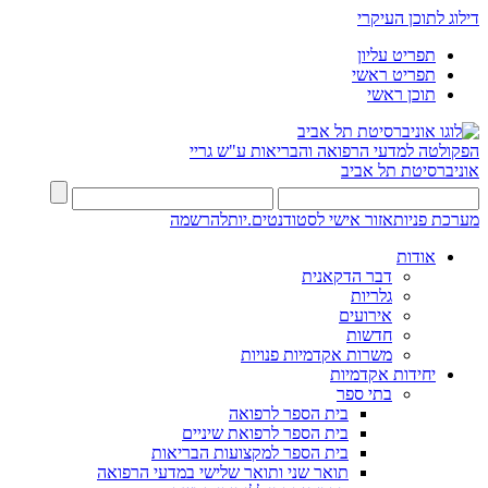
דילוג לתוכן העיקרי
תפריט עליון
תפריט ראשי
תוכן ראשי
הפקולטה למדעי הרפואה והבריאות ע"ש גריי
אוניברסיטת תל אביב
מערכת פניות
אזור אישי לסטודנטים.יות
להרשמה
אודות
דבר הדקאנית
גלריות
אירועים
חדשות
משרות אקדמיות פנויות
יחידות אקדמיות
בתי ספר
בית הספר לרפואה
בית הספר לרפואת שיניים
בית הספר למקצועות הבריאות
תואר שני ותואר שלישי במדעי הרפואה