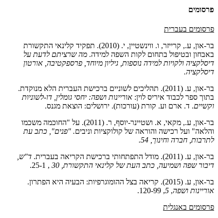
פרסומים
פרסומים בעברית
בר-און, ע., קרייזר, ו. ווינשטיין, י. (2010). תפקיד קלינאי התקשורת
באבחון ובטיפול בתחום לקות השפה למידה.
מה שרציתם לדעת על
דיסלקציה ולקויות למידה נוספות, גיליון מיוחד, פרספקטיבה, אורטון
דיסלקציה.
בר-און, ע. (2011). תהליכים לשוניים ברכישת העברית הלא מנוקדת.
בתוך ספר לכבוד איריס לוין:
אוריינות ושפה: יחסי גומלין, דו-לשוניות
וקשיים
. ד. ארם וע. קורת (עורכות). ירושלים: הוצאת מגנס.
בר-און, ע., מקאי, א. ושטיינר-יוסף, ר. (2011). על "החוכמה משכמו
והלאה" ועל רכישה והוראה של קולוקציות וניבים
. "פנים", כתב עת
לתרבות, חברה וחינוך, 54.
בר-און, ע. (2011). מודל התפתחותי ברכישת הקריאה בעברית.
ד"ש,
דיבור שפה ושמיעה, כתב העת של קלינאי התקשורת,
30
, 25-1.
בר-און, ע. (2015). קריאה בצל ההומוגרפיות: הבעיה היא הפתרון.
אוריינות ושפה
,
5
, 120-99
.
פרסומים באנגלית