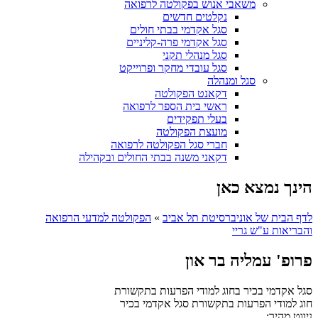
משאבי אנוש בפקולטה לרפואה
נקלטים חדשים
סגל אקדמי בבתי חולים
סגל אקדמי פרה-קליניים
סגל מנהלי תקני
סגל עובדי מחקר ופרוייקט
סגל ומנהלה
דקאנט הפקולטה
ראשי בית הספר לרפואה
בעלי תפקידים
מועצת הפקולטה
חברי סגל הפקולטה לרפואה
דקאני משנה בבתי החולים ובקהילה
הינך נמצא כאן
לדף הבית של אוניברסיטת תל אביב
»
הפקולטה למדעי הרפואה
והבריאות ע"ש גריי
פרופ' עמליה בר און
סגל אקדמי בכיר בחוג למודי הפרעות בתקשורת
חוג למודי הפרעות בתקשורת
סגל אקדמי בכיר
ניווט מהיר: