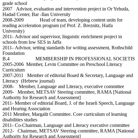
grade school
2007 Advisor, evaluation and intervention project in Or Yehuda,
Hadad Center, Bar -Ilan University
2008-2009 Head of team, developing content units for
reading acceleration program (of Prof. Z. Breznitz, Haifa
University)
2011- Advisor and supervisor, linguistic enrichment project in
schools from low SES in Jaffa
2011- Advisor, setting standards for writing assessment, Rothschild
Foundation
B.4 MEMBERSHIP IN PROFESSIONAL SOCIETIS
2005-2006 Member, Levin Committee on Preschool Literacy
Curriculum
2007-2011 Member of editorial Board & Secretary, Language and
Literacy (Hebrew journal)
2008- Member, Language and Literacy, executive committee
2009- Member, METSAV Steering committee, RAMA [National
Authority for Research and Assessment]
2011- Member of editorial Board, J. of the Israeli Speech, Language
and Hearing Association
2011 Member, Margalit Committee. Core curriculum of learning
disabilities studies
2011- Co-Chairman, Language and Literacy executive committee
2012- Chairman, METSAV Steering committee, RAMA [National
Authority for Research and Assessment]