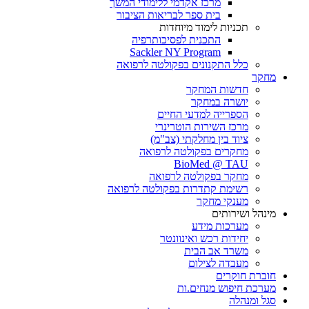
מרכז אקדמי ללימודי המשך
בית ספר לבריאות הציבור
תכניות לימוד מיוחדות
התכנית לפסיכותרפיה
Sackler NY Program
כלל התקנונים בפקולטה לרפואה
מחקר
חדשות המחקר
יושרה במחקר
הספרייה למדעי החיים
מרכז השירות הוטרינרי
ציוד בין מחלקתי (צב"מ)
מחקרים בפקולטה לרפואה
BioMed @ TAU
מחקר בפקולטה לרפואה
רשימת קתדרות בפקולטה לרפואה
מענקי מחקר
מינהל ושירותים
מערכות מידע
יחידות רכש ואינוונטר
משרד אב הבית
מעבדה לצילום
חוברת חוקרים
מערכת חיפוש מנחים.ות
סגל ומנהלה