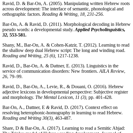
Ravid, D. & Bar-On, A. (2005). Manipulating written Hebrew roots
across development: The interface of semantic, phonological and
orthographic factors.
Reading & Writing, 18, 231-256.
Bar-On, A. & Ravid, D. (2011). Morphological decoding in Hebrew
pseudo words: a developmental study.
Applied Psycholinguistics,
32,
553-581
.
Shany, M., Bar-On, A. & Cohen-Katzir, T. (2012). Learning to read
the shallow deep dual Hebrew script: The long and winding road.
Reading and Writing, 25 (6),
1217-1238
.
Ravid, D., Bar-On, A. & Dattner, E. (2013). Linguistics in the
service of communication disorders: New frontiers.
AILA Review
,
26
, 79–99.
Ravid, D., Bar-On, A., Levie, R., & Douani, O. (2016). Hebrew
adjective lexicons in developmental perspective: Subjective register
and morphology.
The Mental Lexicon
,
11
(3),
pp. 401-428
.
Bar-On, A., Dattner, E
&
Ravid, D. (2017). Context effect on
resolving heterophonic-homography in learning to read Hebrew.
Reading and Writing
30(3),
463-487
.
Share, D & Bar-On, A. (2017). Learning to read a Semitic Abjad: