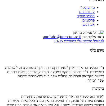
מידע כללי
קורות חיים
תחומי מחקר
פרסומים
אבחונים
דואר אלקטרוני:
amaliaba@tauex.tau.ac.il
לפרופיל האישי שלי במערכת CRIS
מידע כללי
ד"ר עמליה בר-און היא קלינאית תקשורת, חוקרת ומורה בחוג להפרעות
בתקשורת. ד"ר בר-און עוסקת במחקר, הוראה, הדרכה, וייעוץ בתחום
רכישת הקריאה והכתיבה, יכולות שפה בגיל בית-הספר ולקויות
שפה-למידה.
​ביוגרפיה
לאחר תום לימודי התואר הראשון בחוג להפרעות בתקשורת
באוניברסיטת תל אביב, ד"ר עמליה בר-און עבדה כקלינאית תקשורת
בתחומי השפה והדיבור. בשנת 2010 היא סיימה את עבודת הדוקטורט