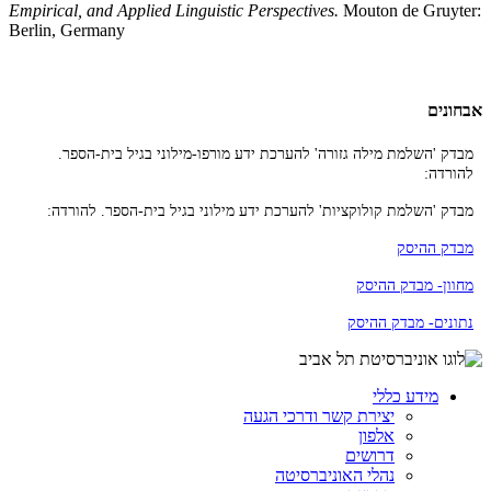
Empirical, and Applied Linguistic Perspectives.
Mouton de Gruyter:
Berlin, Germany
אבחונים
מבדק 'השלמת מילה גזורה' להערכת ידע מורפו-מילוני בגיל בית-הספר.
להורדה:
מבדק 'השלמת קולוקציות' להערכת ידע מילוני בגיל בית-הספר. להורדה:
​​
מבדק ההיסק
מחוון- מבדק ההיסק
נתונים- מבדק ההיסק
מידע כללי
יצירת קשר ודרכי הגעה
אלפון
דרושים
נהלי האוניברסיטה