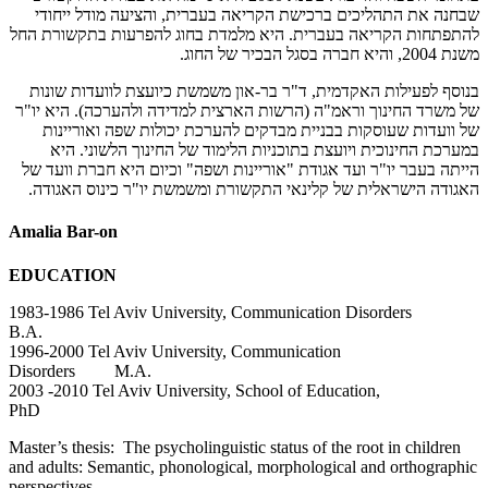
שבחנה את התהליכים ברכישת הקריאה בעברית, והציעה מודל ייחודי
להתפתחות הקריאה בעברית. היא מלמדת בחוג להפרעות בתקשורת החל
משנת 2004, והיא חברה בסגל הבכיר של החוג.
בנוסף לפעילות האקדמית, ד"ר בר-און משמשת כיועצת לוועדות שונות
של משרד החינוך וראמ"ה (הרשות הארצית למדידה ולהערכה). היא יו"ר
של וועדות שעוסקות בבניית מבדקים להערכת יכולות שפה ואוריינות
במערכת החינוכית ויועצת בתוכניות הלימוד של החינוך הלשוני. היא
הייתה בעבר יו"ר ועד אגודת "אוריינות ושפה" וכיום היא חברת וועד של
האגודה הישראלית של קלינאי התקשורת ומשמשת יו"ר כינוס האגודה.
Amalia Bar-on
EDUCATION
1983-1986 Tel Aviv University, Communication Disorders
B.A.
1996-2000 Tel Aviv University, Communication
Disorders M.A.
2003 -2010 Tel Aviv University, School of Education,
PhD
Master’s thesis: The psycholinguistic status of the root in children
and adults: Semantic, phonological, morphological and orthographic
perspe