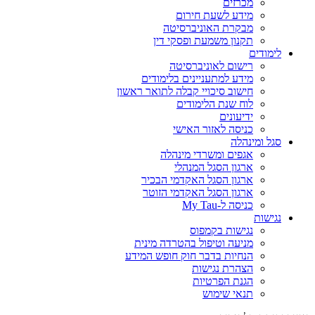
מכרזים
מידע לשעת חירום
מבקרת האוניברסיטה
תקנון משמעת ופסקי דין
לימודים
רישום לאוניברסיטה
מידע למתעניינים בלימודים
חישוב סיכויי קבלה לתואר ראשון
לוח שנת הלימודים
ידיעונים
כניסה לאזור האישי
סגל ומינהלה
אגפים ומשרדי מינהלה
ארגון הסגל המנהלי
ארגון הסגל האקדמי הבכיר
ארגון הסגל האקדמי הזוטר
כניסה ל-My Tau
נגישות
נגישות בקמפוס
מניעה וטיפול בהטרדה מינית
הנחיות בדבר חוק חופש המידע
הצהרת נגישות
הגנת הפרטיות
תנאי שימוש