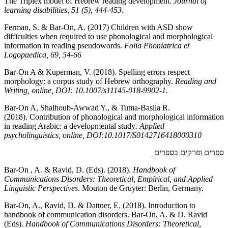
The Triplex model of Hebrew reading development.
Journal of
learning disabilities, 51 (5), 444-453
.
Ferman, S. & Bar-On, A. (2017) Children with ASD show
difficulties when required to use phonological and morphological
information in reading pseudowords.
Folia Phoniatrica et
Logopaedica, 69, 54-66
Bar-On A & Kuperman, V. (2018). Spelling errors respect
morphology: a corpus study of Hebrew orthography.
Reading and
Writing
, online,
DOI: 10.1007/s11145-018-9902-1.
Bar-On A, Shalhoub-Awwad Y., & Tuma-Basila R.
(2018). Contribution of phonological and morphological information
in reading Arabic: a developmental study
. Applied
psycholinguistics,
o
nline, DOI:10.1017/S0142716418000310
ספרים ופרקים בספרים
Bar-On , A. & Ravid, D. (Eds). (2018).
Handbook of
Communications Disorders:
Theoretical, Empirical, and Applied
Linguistic Perspectives
. Mouton de Gruyter: Berlin, Germany.
Bar-On, A., Ravid, D. & Dattner, E. (2018). Introduction to
handbook of communication disorders. Bar-On, A. & D. Ravid
(Eds).
Handbook of Communications Disorders: Theoretical,