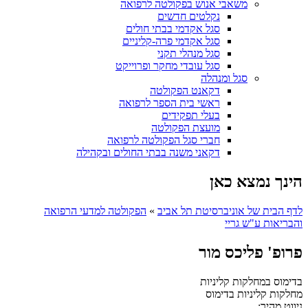
משאבי אנוש בפקולטה לרפואה
נקלטים חדשים
סגל אקדמי בבתי חולים
סגל אקדמי פרה-קליניים
סגל מנהלי תקני
סגל עובדי מחקר ופרוייקט
סגל ומנהלה
דקאנט הפקולטה
ראשי בית הספר לרפואה
בעלי תפקידים
מועצת הפקולטה
חברי סגל הפקולטה לרפואה
דקאני משנה בבתי החולים ובקהילה
הינך נמצא כאן
לדף הבית של אוניברסיטת תל אביב
»
הפקולטה למדעי הרפואה
והבריאות ע"ש גריי
פרופ' פליכס מור
בדימוס במחלקות קליניות
מחלקות קליניות
בדימוס
ניווט מהיר: