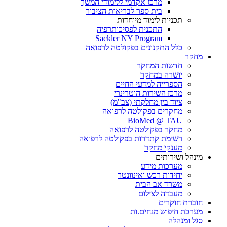
מרכז אקדמי ללימודי המשך
בית ספר לבריאות הציבור
תכניות לימוד מיוחדות
התכנית לפסיכותרפיה
Sackler NY Program
כלל התקנונים בפקולטה לרפואה
מחקר
חדשות המחקר
יושרה במחקר
הספרייה למדעי החיים
מרכז השירות הוטרינרי
ציוד בין מחלקתי (צב"מ)
מחקרים בפקולטה לרפואה
BioMed @ TAU
מחקר בפקולטה לרפואה
רשימת קתדרות בפקולטה לרפואה
מענקי מחקר
מינהל ושירותים
מערכות מידע
יחידות רכש ואינוונטר
משרד אב הבית
מעבדה לצילום
חוברת חוקרים
מערכת חיפוש מנחים.ות
סגל ומנהלה