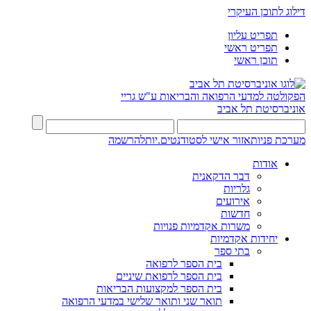
דילוג לתוכן העיקרי
תפריט עליון
תפריט ראשי
תוכן ראשי
הפקולטה למדעי הרפואה והבריאות ע"ש גריי
אוניברסיטת תל אביב
מערכת פניות
אזור אישי לסטודנטים.יות
להרשמה
אודות
דבר הדקאנית
גלריות
אירועים
חדשות
משרות אקדמיות פנויות
יחידות אקדמיות
בתי ספר
בית הספר לרפואה
בית הספר לרפואת שיניים
בית הספר למקצועות הבריאות
תואר שני ותואר שלישי במדעי הרפואה