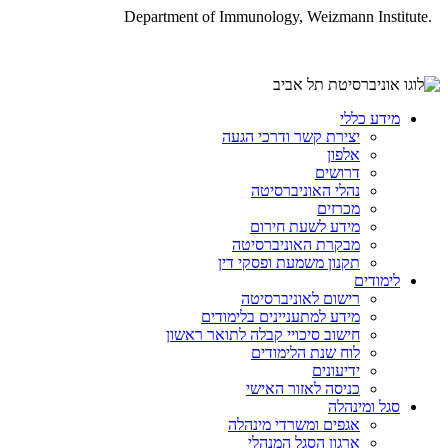
Department of Immunology, Weizmann Institute.
מידע כללי
יצירת קשר ודרכי הגעה
אלפון
דרושים
נהלי האוניברסיטה
מכרזים
מידע לשעת חירום
מבקרת האוניברסיטה
תקנון משמעת ופסקי דין
לימודים
רישום לאוניברסיטה
מידע למתעניינים בלימודים
חישוב סיכויי קבלה לתואר ראשון
לוח שנת הלימודים
ידיעונים
כניסה לאזור האישי
סגל ומינהלה
אגפים ומשרדי מינהלה
ארגון הסגל המנהלי