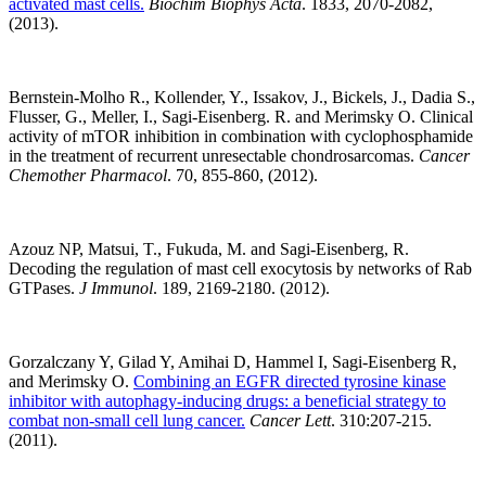
activated mast cells.
Biochim Biophys Acta
. 1833, 2070-2082,
(2013).
Bernstein-Molho R., Kollender, Y., Issakov, J., Bickels, J., Dadia S.,
Flusser, G., Meller, I., Sagi-Eisenberg. R. and Merimsky O. Clinical
activity of mTOR inhibition in combination with cyclophosphamide
in the treatment of recurrent unresectable chondrosarcomas.
Cancer
Chemother Pharmacol
. 70, 855-860, (2012).
Azouz NP, Matsui, T., Fukuda, M. and Sagi-Eisenberg, R.
Decoding the regulation of mast cell exocytosis by networks of Rab
GTPases.
J Immunol
. 189, 2169-2180. (2012).
Gorzalczany Y, Gilad Y, Amihai D, Hammel I, Sagi-Eisenberg R,
and Merimsky O.
Combining an EGFR directed tyrosine kinase
inhibitor with autophagy-inducing drugs: a beneficial strategy to
combat non-small cell lung cancer.
Cancer Lett
. 310:207-215.
(2011).