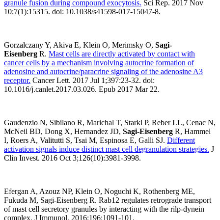
granule fusion during compound exocytosis.
Sci Rep. 2017 Nov
10;7(1):15315. doi: 10.1038/s41598-017-15047-8.
Gorzalczany Y, Akiva E, Klein O, Merimsky O,
Sagi-
Eisenberg
R.
Mast cells are directly activated by contact with
cancer cells by a mechanism involving autocrine formation of
adenosine and autocrine/paracrine signaling of the adenosine A3
receptor.
Cancer Lett. 2017 Jul 1;397:23-32. doi:
10.1016/j.canlet.2017.03.026. Epub 2017 Mar 22.
Gaudenzio N, Sibilano R, Marichal T, Starkl P, Reber LL, Cenac N,
McNeil BD, Dong X, Hernandez JD,
Sagi-Eisenberg
R, Hammel
I, Roers A, Valitutti S, Tsai M, Espinosa E, Galli SJ.
Different
activation signals induce distinct mast cell degranulation strategies.
J
Clin Invest. 2016 Oct 3;126(10):3981-3998.
Efergan A, Azouz NP, Klein O, Noguchi K, Rothenberg ME,
Fukuda M, Sagi-Eisenberg R. Rab12 regulates retrograde transport
of mast cell secretory granules by interacting with the rilp-dynein
complex. J Immunol. 2016;196:1091-101.