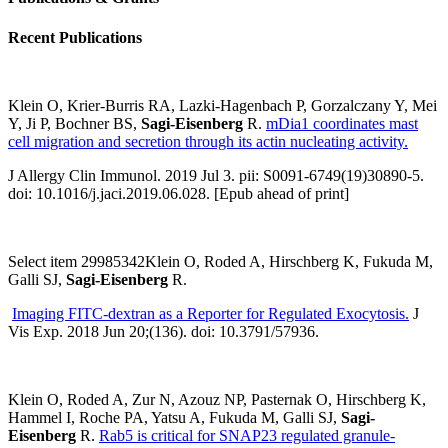
Recent Publications
Klein O, Krier-Burris RA, Lazki-Hagenbach P, Gorzalczany Y, Mei
Y, Ji P, Bochner BS,
Sagi-Eisenberg
R.
mDia1 coordinates mast
cell migration and secretion through its actin nucleating activity.
J Allergy Clin Immunol. 2019 Jul 3. pii: S0091-6749(19)30890-5.
doi: 10.1016/j.jaci.2019.06.028. [Epub ahead of print]
Select item 29985342Klein O, Roded A, Hirschberg K, Fukuda M,
Galli SJ,
Sagi-Eisenberg
R.
Imaging FITC-dextran as a Reporter for Regulated Exocytosis.
J
Vis Exp. 2018 Jun 20;(136). doi: 10.3791/57936.
Klein O, Roded A, Zur N, Azouz NP, Pasternak O, Hirschberg K,
Hammel I, Roche PA, Yatsu A, Fukuda M, Galli SJ,
Sagi-
Eisenberg
R.
Rab5 is critical for SNAP23 regulated granule-