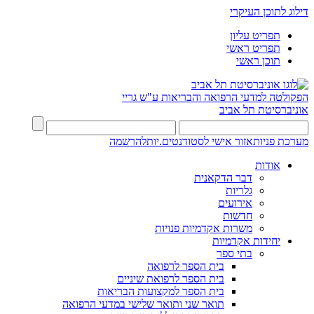
דילוג לתוכן העיקרי
תפריט עליון
תפריט ראשי
תוכן ראשי
הפקולטה למדעי הרפואה והבריאות ע"ש גריי
אוניברסיטת תל אביב
מערכת פניות
אזור אישי לסטודנטים.יות
להרשמה
אודות
דבר הדקאנית
גלריות
אירועים
חדשות
משרות אקדמיות פנויות
יחידות אקדמיות
בתי ספר
בית הספר לרפואה
בית הספר לרפואת שיניים
בית הספר למקצועות הבריאות
תואר שני ותואר שלישי במדעי הרפואה