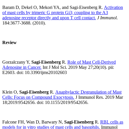
Baram D, Dekel O, Mekori YA, and Sagi-Eisenberg R.
Activation
of mast cells by trimeric G protein Gi3; coupling to the A3
adenosine receptor directly and upon T cell contact.
J Immunol
.
184:3677-3688. (2010).
Review
Gorzalczany Y,
Sagi-Eisenberg
R.
Role of Mast Cell-Derived
Adenosine in Cancer.
Int J Mol Sci. 2019 May 27;20(10). pii:
E2603. doi: 10.3390/ijms20102603
Klein O,
Sagi-Eisenberg
R.
Anaphylactic Degranulation of Mast
Cells: Focus on Compound Exocytosis.
J Immunol Res. 2019 Mar
18;2019:9542656. doi: 10.1155/2019/9542656.
Falcone FH, Wan D, Barwary N,
Sagi-Eisenberg
R.
RBL cells as
models for in vitro studies of mast cells and basophils.
Immunol