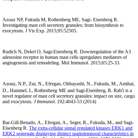
Azouz NP, Fukuda M, Rothenberg ME, Sagi- Eisenberg R.
Investigating mast cell secretory granules; from biosynthesis to
exocytosis. J Vis Exp. 2015;95:52505.
Rudich N, Dekel O, Sagi-Eisenberg R. Downregulation of the A3
adenosine receptor in human mast cells upregulates mediators of
angiogenesis and remodeling. Mol Immunol. 2015;65:25-33.
Azouz, N.P., Zur, N., Efergan, Ohbayashi, N., Fukuda, M., Amihai,
,
D., Hammel, I., Rothenberg
ME and Sagi-Eisenberg, R. Rab5 is a
novel regulator of mast cell secretory granules: impact on size, cargo
and exocytosis.
J Immunol
. 192:4043-53 (2014)
Bar-Gill-Benado, A., Efergan, A., Seger, R., Fukuda, M., and Sagi-
Eisenberg R.
The extra-cellular signal regulated kinases ERK1 and
ERK2 segregate displaying distinct spatiotemporal characteristics in