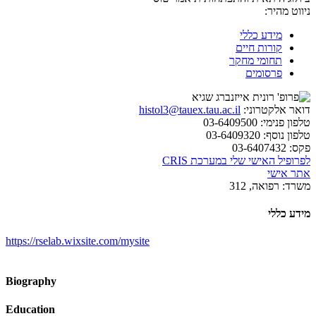
ניווט מהיר:
מידע כללי
קורות חיים
תחומי מחקר
פרסומים
דואר אלקטרוני:
histol3@tauex.tau.ac.il
טלפון פנימי:
03-6409500
טלפון נוסף:
03-6409320
פקס:
03-6407432
לפרופיל האישי שלי במערכת CRIS
אתר אישי
משרד:
רפואה, 312
מידע כללי
https://rselab.wixsite.com/mysite
Biography
Education