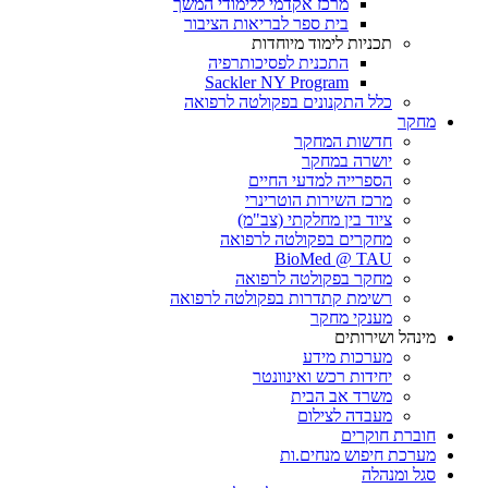
מרכז אקדמי ללימודי המשך
בית ספר לבריאות הציבור
תכניות לימוד מיוחדות
התכנית לפסיכותרפיה
Sackler NY Program
כלל התקנונים בפקולטה לרפואה
מחקר
חדשות המחקר
יושרה במחקר
הספרייה למדעי החיים
מרכז השירות הוטרינרי
ציוד בין מחלקתי (צב"מ)
מחקרים בפקולטה לרפואה
BioMed @ TAU
מחקר בפקולטה לרפואה
רשימת קתדרות בפקולטה לרפואה
מענקי מחקר
מינהל ושירותים
מערכות מידע
יחידות רכש ואינוונטר
משרד אב הבית
מעבדה לצילום
חוברת חוקרים
מערכת חיפוש מנחים.ות
סגל ומנהלה