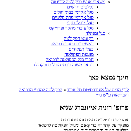
משאבי אנוש בפקולטה לרפואה
נקלטים חדשים
סגל אקדמי בבתי חולים
סגל אקדמי פרה-קליניים
סגל מנהלי תקני
סגל עובדי מחקר ופרוייקט
סגל ומנהלה
דקאנט הפקולטה
ראשי בית הספר לרפואה
בעלי תפקידים
מועצת הפקולטה
חברי סגל הפקולטה לרפואה
דקאני משנה בבתי החולים ובקהילה
הינך נמצא כאן
לדף הבית של אוניברסיטת תל אביב
»
הפקולטה למדעי הרפואה
והבריאות ע"ש גריי
פרופ' רונית אייזנברג שגיא
אמריטוס בביולוגיה תאית והתפתחותית
מופקד על קתדרה בדיקאנט ומנהל הפקולטה לרפואה
ביולוגיה תאית והתפתחותית
אמריטוס