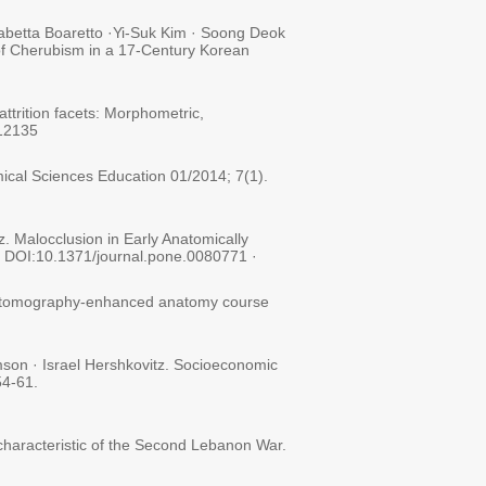
sabetta Boaretto ·Yi-Suk Kim · Soong Deok
of Cherubism in a 17-Century Korean
attrition facets: Morphometric,
.12135
mical Sciences Education 01/2014; 7(1).
. Malocclusion in Early Anatomically
. DOI:10.1371/journal.pone.0080771 ·
ted tomography-enhanced anatomy course
son · Israel Hershkovitz. Socioeconomic
54-61.
characteristic of the Second Lebanon War.