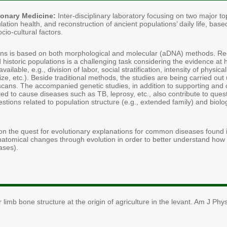
tionary Medicine:
Inter-disciplinary laboratory focusing on two major to
ation health, and reconstruction of ancient populations’ daily life, base
io-cultural factors.
ions is based on both morphological and molecular (aDNA) methods. Recon
and historic populations is a challenging task considering the evidence 
ilable, e.g., division of labor, social stratification, intensity of physical
ize, etc.). Beside traditional methods, the studies are being carried ou
ans. The accompanied genetic studies, in addition to supporting and 
ed to cause diseases such as TB, leprosy, etc., also contribute to quest
tions related to population structure (e.g., extended family) and biolog
 on the quest for evolutionary explanations for common diseases foun
anatomical changes through evolution in order to better understand ho
ases).
limb bone structure at the origin of agriculture in the levant. Am J Phy