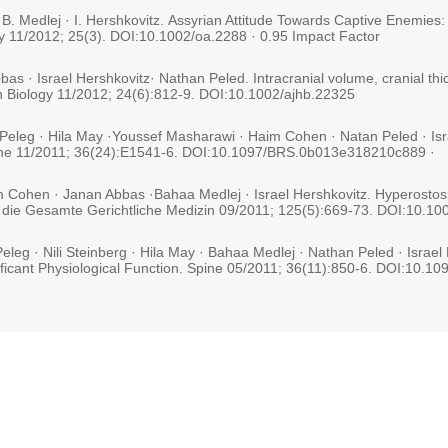
 B. Medlej · I. Hershkovitz. Assyrian Attitude Towards Captive Enemies:
gy 11/2012; 25(3). DOI:10.1002/oa.2288 · 0.95 Impact Factor
bas · Israel Hershkovitz· Nathan Peled. Intracranial volume, cranial thi
an Biology 11/2012; 24(6):812-9. DOI:10.1002/ajhb.22325
eg · Hila May ·Youssef Masharawi · Haim Cohen · Natan Peled · Israel
ine 11/2011; 36(24):E1541-6. DOI:10.1097/BRS.0b013e318210c889 ·
 Cohen · Janan Abbas ·Bahaa Medlej · Israel Hershkovitz. Hyperostosis f
für die Gesamte Gerichtliche Medizin 09/2011; 125(5):669-73. DOI:10.1
leg · Nili Steinberg · Hila May · Bahaa Medlej · Nathan Peled · Israe
nificant Physiological Function. Spine 05/2011; 36(11):850-6. DOI:1