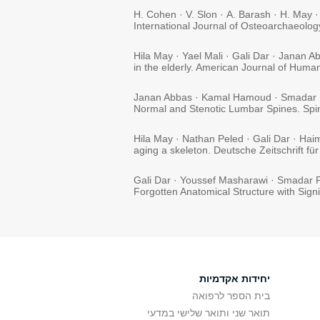
H. Cohen · V. Slon · A. Barash · H. May ·
International Journal of Osteoarchaeolo
Hila May · Yael Mali · Gali Dar · Janan Ab
in the elderly. American Journal of Hum
Janan Abbas · Kamal Hamoud · Smadar Pel
Normal and Stenotic Lumbar Spines. Sp
Hila May · Nathan Peled · Gali Dar · Haim
aging a skeleton. Deutsche Zeitschrift 
Gali Dar · Youssef Masharawi · Smadar Pe
Forgotten Anatomical Structure with Sig
יחידות אקדמיות
בית הספר לרפואה
תואר שני ותואר שלישי במדעי