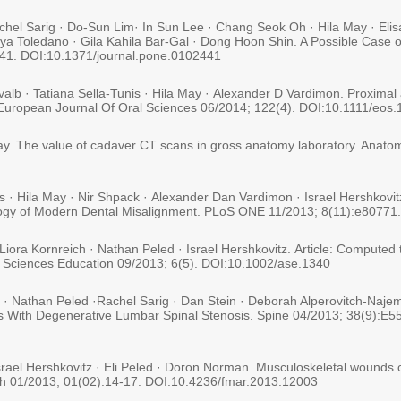
chel Sarig · Do-Sun Lim· In Sun Lee · Chang Seok Oh · Hila May · Eli
ya Toledano · Gila Kahila Bar-Gal · Dong Hoon Shin. A Possible Case 
1. DOI:10.1371/journal.pone.0102441
hvalb · Tatiana Sella-Tunis · Hila May · Alexander D Vardimon. Proximal 
 European Journal Of Oral Sciences 06/2014; 122(4). DOI:10.1111/eos
 May. The value of cadaver CT scans in gross anatomy laboratory. Anato
s · Hila May · Nir Shpack · Alexander Dan Vardimon · Israel Hershkovitz
logy of Modern Dental Misalignment. PLoS ONE 11/2013; 8(11):e80771
Liora Kornreich · Nathan Peled · Israel Hershkovitz. Article: Compu
al Sciences Education 09/2013; 6(5). DOI:10.1002/ase.1340
 Nathan Peled ·Rachel Sarig · Dan Stein · Deborah Alperovitch-Najem
als With Degenerative Lumbar Spinal Stenosis. Spine 04/2013; 38(9):E5
srael Hershkovitz · Eli Peled · Doron Norman. Musculoskeletal wounds 
h 01/2013; 01(02):14-17. DOI:10.4236/fmar.2013.12003