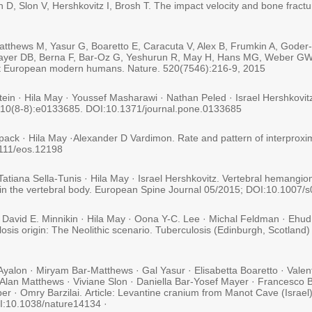
D, Slon V, Hershkovitz I, Brosh T. The impact velocity and bone fractu
Matthews M, Yasur G, Boaretto E, Caracuta V, Alex B, Frumkin A, Gode
 Mayer DB, Berna F, Bar-Oz G, Yeshurun R, May H, Hans MG, Weber GW,
rst European modern humans. Nature. 520(7546):216-9, 2015
tein · Hila May · Youssef Masharawi · Nathan Peled · Israel Hershkovi
 10(8-8):e0133685. DOI:10.1371/journal.pone.0133685
hpack · Hila May ·Alexander D Vardimon. Rate and pattern of interproxim
1111/eos.12198
atiana Sella-Tunis · Hila May · Israel Hershkovitz. Vertebral hemangio
ithin the vertebral body. European Spine Journal 05/2015; DOI:10.1007
 David E. Minnikin · Hila May · Oona Y-C. Lee · Michal Feldman · Ehud
losis origin: The Neolithic scenario. Tuberculosis (Edinburgh, Scotlan
 Ayalon · Miryam Bar-Matthews · Gal Yasur · Elisabetta Boaretto · Valen
· Alan Matthews · Viviane Slon · Daniella Bar-Yosef Mayer · Francesco
 · Omry Barzilai. Article: Levantine cranium from Manot Cave (Israel
I:10.1038/nature14134 ·