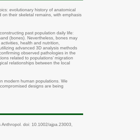
pics: evolutionary history of anatomical
d on their skeletal remains, with emphasis
structing past population daily life:
at hand (bones). Nevertheless, bones may
 activities, health and nutrition,
t utilizing advanced 3D analysis methods
confirming observed pathologies in the
ions related to populations’ migration
ical relationships between the local
d in modern human populations. We
w compromised designs are being
s Anthropol. doi: 10.1002/ajpa.23003,