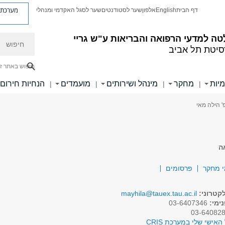
מערכת פ
דף הבית
English
אלפון
שער לסטודנטים
שער לסגל האקדמי ומנהלי
חיפוש
ה למדעי הרפואה והבריאות ע"ש גריי
סיטת תל אביב
חיפוש באתר ז
מיות
מחקר
מינהל ושירותים
מועמדים
הנחיות חירום
|
|
|
|
' הילה מאי
ה
 מחקר
פרסומים
קטרוני:
mayhila@tauex.tau.ac.il
ימי:
03-6407346
האישי שלי במערכת CRIS