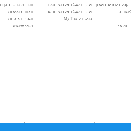
י קבלה לתואר ראשון
ארגון הסגל האקדמי הבכיר
הנחיות בדבר חוק ח
ימודים
ארגון הסגל האקדמי הזוטר
הצהרת נגישות
כניסה ל-My Tau
הגנת הפרטיות
 האישי
תנאי שימוש
יות יוצרים. אם בבעלותך זכויות יוצרים בתכנים שנמצאים פה ו/או השימוש ש
נות בהקדם לכתובת שכאן >>