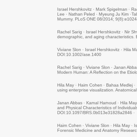
Israel Hershkovitz · Mark Spigelman · Ra
Lee · Nathan Peled · Myeung Ju Kim ·Tal
Mummy. PLoS ONE 08/2014; 9(8):e10244
Rachel Sarig · Israel Hershkovitz · Nir S
demographic, and aging characteristics.
Viviane Slon · Israel Hershkovitz · Hila
DOI:10.1002/ase.1400
Rachel Sarig · Viviane Slon · Janan Abba
Modern Human: A Reflection on the Etio
Hila May · Haim Cohen · Bahaa Medlej · 
using enterprise visualization. Anatomic
Janan Abbas · Kamal Hamoud · Hila May ·
and Physical Characteristics of Individu
DOI:10.1097/BRS.0b013e31828a2846 ·
Haim Cohen · Viviane Slon · Hila May · I
Forensic Medicine and Anatomy Researc