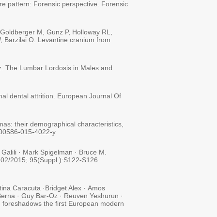
re pattern: Forensic perspective. Forensic
r-Goldberger M, Gunz P, Holloway RL,
 Barzilai O. Levantine cranium from
tz. The Lumbar Lordosis in Males and
al dental attrition. European Journal Of
mas: their demographical characteristics,
/s00586-015-4022-y
 Galili · Mark Spigelman · Bruce M.
d) 02/2015; 95(Suppl.):S122-S126.
tina Caracuta ·Bridget Alex · Amos
 Berna · Guy Bar-Oz · Reuven Yeshurun ·
) foreshadows the first European modern