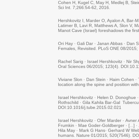
Cohen H, Kugel C, May H, Medlej B, Stein 
Sci Int. 7;266:54-62, 2016.
Hershkovitz I, Marder O, Ayalon A, Bar-
Latimer B, Lavi R, Matthews A, Slon V,
Manot Cave (Israel) foreshadows the fi
Ori Hay · Gali Dar · Janan Abbas · Dan S
Females, Revisited. PLoS ONE 08/2015;
Rachel Sarig · Israel Hershkovitz · Nir S
Oral Sciences 06/2015; 123(4). DOI:10.
Viviane Slon · Dan Stein · Haim Cohen · T
location along the spine and position w
Israel Hershkovitz · Helen D. Donoghue ·
Rothschild · Gila Kahila Bar-Gal Tubercu
DOI:10.1016/j.tube.2015.02.021
Israel Hershkovitz · Ofer Marder · Avner
Frumkin · Mae Goder-Goldberger · [...] 
Hila May · Mark G Hans· Gerhard W Weber
humans. Nature 01/2015; 520(7546). DO