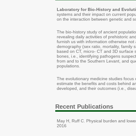
Laboratory for Bio-History and Evolu
systems and their impact on current popul
on the interaction between genetic and soc
The bio-history study of ancient populat
revealing daily activities of prehistoric 
furnish us with information otherwise not ava
demography (sex ratio, mortality, family s
based on CT, micro- CT and 3D surface sc
bones, i.e., identifying pathogens suspect
from and to the Southern Levant, and ques
populations.
The evolutionary medicine studies focus
estimate the benefits and costs behind 
developed, and their outcomes (i.e., dise
Recent Publications
May H, Ruff C. Physical burden and lower 
2016