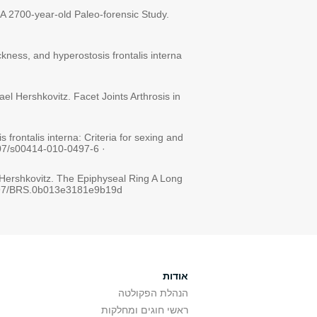
 A 2700-year-old Paleo-forensic Study.
ckness, and hyperostosis frontalis interna
 Hershkovitz. Facet Joints Arthrosis in
rontalis interna: Criteria for sexing and
007/s00414-010-0497-6 ·
l Hershkovitz. The Epiphyseal Ring A Long
0.1097/BRS.0b013e3181e9b19d
אודות
הנהלת הפקולטה
ראשי חוגים ומחלקות