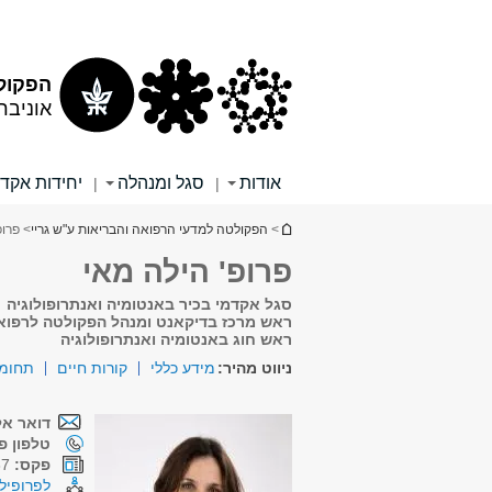
תוכן
תפריט
עליון
ראשי
הפקולט
אוניבר
אודות
סגל ומנהלה
יחידות אקד
|
|
הינך נמצא כאן
>
הפקולטה למדעי הרפואה והבריאות ע"ש גריי
> פרופ
פרופ' הילה מאי
סגל אקדמי בכיר באנטומיה ואנתרופולוגיה
ראש מרכז בדיקאנט ומנהל הפקולטה לרפוא
ראש חוג באנטומיה ואנתרופולוגיה
ניווט מהיר:
מידע כללי
קורות חיים
תחומי
דואר אל
טלפון פנ
פקס:
03-6408287
לפרופיל 