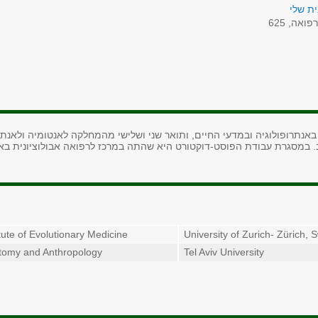
ת שלי
פואה, 625
 באנתרופולוגיה ובמדעי החיים, ותואר שני ושלישי מהמחלקה לאנטומיה ולאנת
. במסגרת עבודת הפוסט-דוקטורט היא שהתה במרכז לרפואה אבולוציונית
באו
itute of Evolutionary Medicine
University of Zurich- Zürich, 
tomy and Anthropology
Tel Aviv University