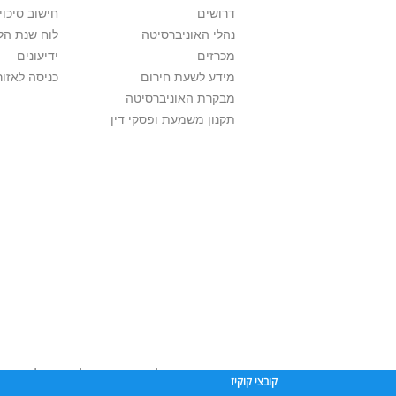
דרושים
חישוב סיכוי
נהלי האוניברסיטה
לוח שנת הל
מכרזים
ידיעונים
מידע לשעת חירום
כניסה לאזור
מבקרת האוניברסיטה
תקנון משמעת ופסקי דין
אוניברסיטת תל אביב עושה כל מאמץ לכבד זכו
קובצי קוקיז
שנעשה בתכנים אלה לדעתך מפר זכויות
נא לפ