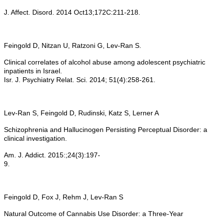
J. Affect. Disord. 2014 Oct13;172C:211-218.
Feingold D, Nitzan U, Ratzoni G, Lev-Ran S.
Clinical correlates of alcohol abuse among adolescent psychiatric
inpatients in Israel.
Isr. J. Psychiatry Relat. Sci. 2014; 51(4):258-261.
Lev-Ran S, Feingold D, Rudinski, Katz S, Lerner A
Schizophrenia and Hallucinogen Persisting Perceptual Disorder: a
clinical investigation.
Am. J. Addict. 2015:;24(3):197-
9.
Feingold D, Fox J, Rehm J, Lev-Ran S
Natural Outcome of Cannabis Use Disorder: a Three-Year