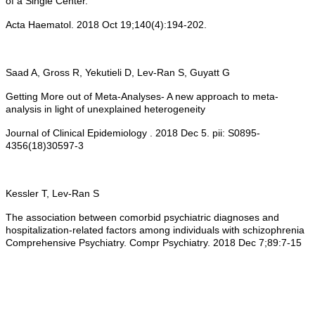
of a Single Center.
Acta Haematol. 2018 Oct 19;140(4):194-202.
Saad A, Gross R, Yekutieli D, Lev-Ran S, Guyatt G
Getting More out of Meta-Analyses- A new approach to meta-
analysis in light of unexplained heterogeneity
Journal of Clinical Epidemiology . 2018 Dec 5. pii: S0895-
4356(18)30597-3
Kessler T, Lev-Ran S
The association between comorbid psychiatric diagnoses and
hospitalization-related factors among individuals with schizophrenia
Comprehensive Psychiatry. Compr Psychiatry. 2018 Dec 7;89:7-15