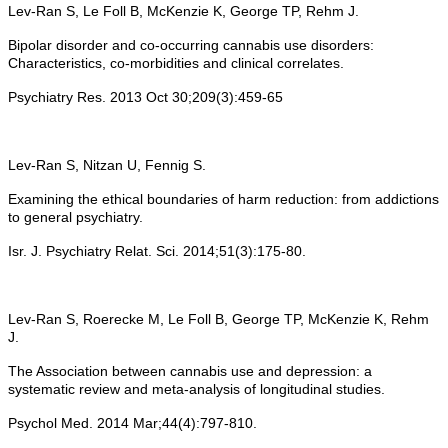
Lev-Ran S, Le Foll B, McKenzie K, George TP, Rehm J.
Bipolar disorder and co-occurring cannabis use disorders:
Characteristics, co-morbidities and clinical correlates.
Psychiatry Res. 2013 Oct 30;209(3):459-65
Lev-Ran S, Nitzan U, Fennig S.
Examining the ethical boundaries of harm reduction: from addictions
to general psychiatry.
Isr. J. Psychiatry Relat. Sci. 2014;51(3):175-80.
Lev-Ran S, Roerecke M, Le Foll B, George TP, McKenzie K, Rehm
J.
The Association between cannabis use and depression: a
systematic review and meta-analysis of longitudinal studies.
Psychol Med. 2014 Mar;44(4):797-810.