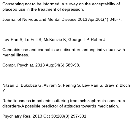
Consenting not to be informed: a survey on the acceptability of
placebo use in the treatment of depression.
Journal of Nervous and Mental Disease 2013 Apr;201(4):345-7.
Lev-Ran S, Le Foll B, McKenzie K, George TP, Rehm J.
Cannabis use and cannabis use disorders among individuals with
mental illness.
Compr. Psychiat. 2013 Aug;54(6):589-98.
Nitzan U, Bukobza G, Aviram S, Fennig S, Lev-Ran S, Braw Y, Bloch
Y.
Rebelliousness in patients suffering from schizophrenia-spectrum
disorders-A possible predictor of attitudes towards medication.
Psychiatry Res. 2013 Oct 30;209(3):297-301.