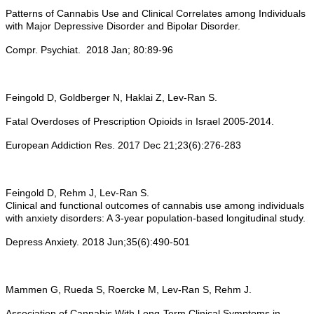
Patterns of Cannabis Use and Clinical Correlates among Individuals
with Major Depressive Disorder and Bipolar Disorder.
Compr. Psychiat. 2018 Jan; 80:89-96
Feingold D, Goldberger N, Haklai Z, Lev-Ran S.
Fatal Overdoses of Prescription Opioids in Israel 2005-2014.
European Addiction Res. 2017 Dec 21;23(6):276-283
Feingold D, Rehm J, Lev-Ran S.
Clinical and functional outcomes of cannabis use among individuals
with anxiety disorders: A 3-year population-based longitudinal study.
Depress Anxiety. 2018 Jun;35(6):490-501
Mammen G, Rueda S, Roercke M, Lev-Ran S, Rehm J.
Association of Cannabis With Long-Term Clinical Symptoms in