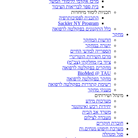
מרכז אקדמי ללימודי המשך
בית ספר לבריאות הציבור
תכניות לימוד מיוחדות
התכנית לפסיכותרפיה
Sackler NY Program
כלל התקנונים בפקולטה לרפואה
מחקר
חדשות המחקר
יושרה במחקר
הספרייה למדעי החיים
מרכז השירות הוטרינרי
ציוד בין מחלקתי (צב"מ)
מחקרים בפקולטה לרפואה
BioMed @ TAU
מחקר בפקולטה לרפואה
רשימת קתדרות בפקולטה לרפואה
מענקי מחקר
מינהל ושירותים
מערכות מידע
יחידות רכש ואינוונטר
משרד אב הבית
מעבדה לצילום
חוברת חוקרים
מערכת חיפוש מנחים.ות
סגל ומנהלה