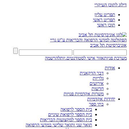
דילוג לתוכן העיקרי
תפריט עליון
תפריט ראשי
תוכן ראשי
הפקולטה למדעי הרפואה והבריאות ע"ש גריי
אוניברסיטת תל אביב
מערכת פניות
אזור אישי לסטודנטים.יות
להרשמה
אודות
דבר הדקאנית
גלריות
אירועים
חדשות
משרות אקדמיות פנויות
יחידות אקדמיות
בתי ספר
בית הספר לרפואה
בית הספר לרפואת שיניים
בית הספר למקצועות הבריאות
תואר שני ותואר שלישי במדעי הרפואה