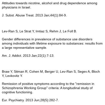
Attitudes towards nicotine, alcohol and drug dependence among
physicians in Israel.
J. Subst. Abuse Treat. 2013 Jan;44(1):84-9.
Lev-Ran S, Le Strat Y, Imtiaz S, Rehm J, Le Foll B.
Gender differences in prevalence of substance use disorders
among individuals with lifetime exposure to substances: results from
a large representative sample.
Am. J. Addict. 2013 Jan;22(1):7-13.
Braw Y, Sitman R, Cohen M, Berger U, Lev-Ran S, Segev A, Bloch
Y, Levkovitz Y.
Remission of positive symptoms according to the "remission in
Schizophrenia Working Group" criteria: A longitudinal study of
cognitive functioning.
Eur. Psychiatry. 2013 Jun;28(5):282-7.