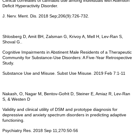
Clinical correlates of cannabis use among individuals with Attention
Deficit Hyperactivity Disorder.
J. Nerv. Ment. Dis. 2018 Sep;206(9):726-732.
Shlosberg D, Amit BH, Zalsman G, Krivoy A, Mell H, Lev-Ran S,
Shoval G..
Cognitive Impairments in Abstinent Male Residents of a Therapeutic
Community for Substance-Use Disorders: A Five-Year Retrospective
Study.
Substance Use and Misuse. Subst Use Misuse. 2019 Feb 7:1-11
Nakash, O, Nagar M, Bentov-Gofrit D, Steiner E, Amiaz R, Lev-Ran
S, & Westen D
Validity and clinical utility of DSM and prototype diagnosis for
depressive and anxiety spectrum disorders in predicting adaptive
functioning.
Psychiatry Res. 2018 Sep 11;270:50-56