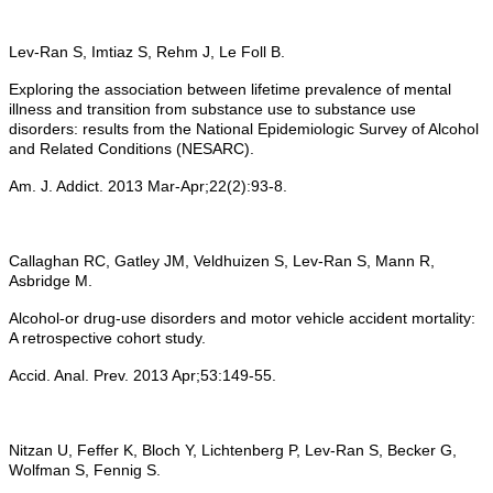
Lev-Ran S, Imtiaz S, Rehm J, Le Foll B.
Exploring the association between lifetime prevalence of mental
illness and transition from substance use to substance use
disorders: results from the National Epidemiologic Survey of Alcohol
and Related Conditions (NESARC).
Am. J. Addict. 2013 Mar-Apr;22(2):93-8.
Callaghan RC, Gatley JM, Veldhuizen S, Lev-Ran S, Mann R,
Asbridge M.
Alcohol-or drug-use disorders and motor vehicle accident mortality:
A retrospective cohort study.
Accid. Anal. Prev. 2013 Apr;53:149-55.
Nitzan U, Feffer K, Bloch Y, Lichtenberg P, Lev-Ran S, Becker G,
Wolfman S, Fennig S.