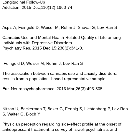
Longitudinal Follow-Up
Addiction; 2015 Dec;110(12):1963-74
Aspis A, Feingold D, Weiser M, Rehm J, Shoval G, Lev-Ran S
Cannabis Use and Mental Health-Related Quality of Life among
Individuals with Depressive Disorders.
Psychiatry Res. 2015 Dec 15;230(2):341-9.
Feingold D, Weiser M, Rehm J, Lev-Ran S
The association between cannabis use and anxiety disorders:
results from a population- based representative sample.
Eur. Neuropsychopharmacol.2016 Mar;26(3):493-505.
Nitzan U, Beckerman T, Beker G, Fennig S, Lichtenberg P, Lev-Ran
S, Walter G, Bloch Y
Physician perception regarding side-effect profile at the onset of
antidepressant treatment: a survey of Israeli psychiatrists and