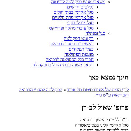
משאבי אנוש בפקולטה לרפואה
נקלטים חדשים
סגל אקדמי בבתי חולים
סגל אקדמי פרה-קליניים
סגל מנהלי תקני
סגל עובדי מחקר ופרוייקט
סגל ומנהלה
דקאנט הפקולטה
ראשי בית הספר לרפואה
בעלי תפקידים
מועצת הפקולטה
חברי סגל הפקולטה לרפואה
דקאני משנה בבתי החולים ובקהילה
הינך נמצא כאן
לדף הבית של אוניברסיטת תל אביב
»
הפקולטה למדעי הרפואה
והבריאות ע"ש גריי
פרופ' שאול לב-רן
בי"ס ללימודי המשך ברפואה
סגל אקדמי קליני בפסיכיאטריה
בי"ס ללימודי המשך ברפואה