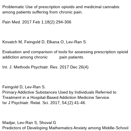
Problematic Use of prescription opioids and medicinal cannabis
among patients suffering from chronic pain.
Pain Med. 2017 Feb 1;18(2):294-306
Kovatch M, Feingold D, Elkana O, Lev-Ran S.
Evaluation and comparison of tools for assessing prescription opioid
addiction among chronic pain patients.
Int. J. Methods Psychiatr. Res. 2017 Dec 26(4)
Feingold D, Lev-Ran S.
Primary Addictive Substances Used by Individuals Referred to
Treatment in a Hospital-Based Addiction Medicine Service.
Isr J Psychiatr. Relat. Sci. 2017; 54;(2):41-46.
Madjar, Lev-Ran S, Shoval G
Predictors of Developing Mathematics Anxiety among Middle-School