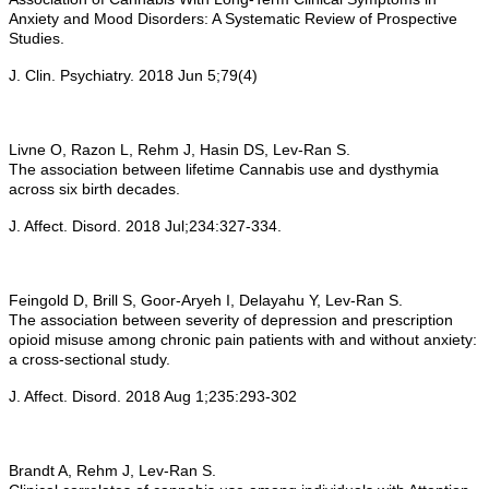
Anxiety and Mood Disorders: A Systematic Review of Prospective
Studies.
J. Clin. Psychiatry. 2018 Jun 5;79(4)
Livne O, Razon L, Rehm J, Hasin DS, Lev-Ran S.
The association between lifetime Cannabis use and dysthymia
across six birth decades.
J. Affect. Disord. 2018 Jul;234:327-334.
Feingold D, Brill S, Goor-Aryeh I, Delayahu Y, Lev-Ran S.
The association between severity of depression and prescription
opioid misuse among chronic pain patients with and without anxiety:
a cross-sectional study.
J. Affect. Disord. 2018 Aug 1;235:293-302
Brandt A, Rehm J, Lev-Ran S.