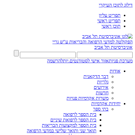
דילוג לתוכן העיקרי
תפריט עליון
תפריט ראשי
תוכן ראשי
הפקולטה למדעי הרפואה והבריאות ע"ש גריי
אוניברסיטת תל אביב
מערכת פניות
אזור אישי לסטודנטים.יות
להרשמה
אודות
דבר הדקאנית
גלריות
אירועים
חדשות
משרות אקדמיות פנויות
יחידות אקדמיות
בתי ספר
בית הספר לרפואה
בית הספר לרפואת שיניים
בית הספר למקצועות הבריאות
תואר שני ותואר שלישי במדעי הרפואה