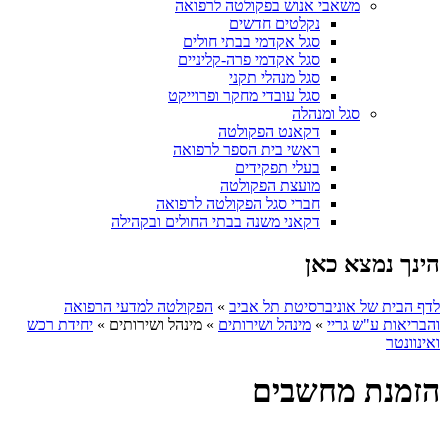
משאבי אנוש בפקולטה לרפואה
נקלטים חדשים
סגל אקדמי בבתי חולים
סגל אקדמי פרה-קליניים
סגל מנהלי תקני
סגל עובדי מחקר ופרוייקט
סגל ומנהלה
דקאנט הפקולטה
ראשי בית הספר לרפואה
בעלי תפקידים
מועצת הפקולטה
חברי סגל הפקולטה לרפואה
דקאני משנה בבתי החולים ובקהילה
הינך נמצא כאן
לדף הבית של אוניברסיטת תל אביב
»
הפקולטה למדעי הרפואה
והבריאות ע"ש גריי
»
מינהל ושירותים
»
מינהל ושירותים
»
יחידת רכש
ואינוונטר
הזמנת מחשבים