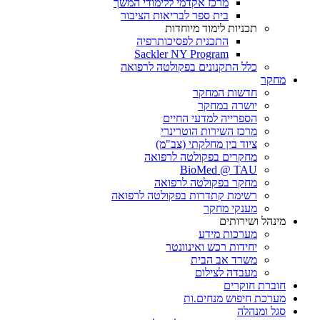
מרכז אקדמי ללימודי המשך
בית ספר לבריאות הציבור
תכניות לימוד מיוחדות
התכנית לפסיכותרפיה
Sackler NY Program
כלל התקנונים בפקולטה לרפואה
מחקר
חדשות המחקר
יושרה במחקר
הספרייה למדעי החיים
מרכז השירות הוטרינרי
ציוד בין מחלקתי (צב"מ)
מחקרים בפקולטה לרפואה
BioMed @ TAU
מחקר בפקולטה לרפואה
רשימת קתדרות בפקולטה לרפואה
מענקי מחקר
מינהל ושירותים
מערכות מידע
יחידות רכש ואינוונטר
משרד אב הבית
מעבדה לצילום
חוברת חוקרים
מערכת חיפוש מנחים.ות
סגל ומנהלה