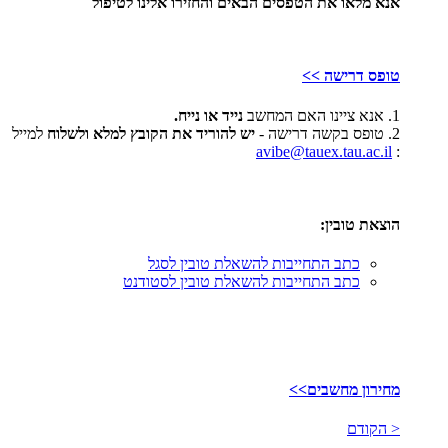
אנא מלאו את הטפסים הבאים והחזירו אלינו לטיפול
טופס דרישה >>
1. אנא ציינו האם המחשב
נייד או נייח.
2. טופס בקשה דרישה -
יש להוריד את הקובץ למלא ולשלוח
למייל
avibe@tauex.tau.ac.il
:
הוצאת טובין:
כתב התחייבות להשאלת טובין לסגל
כתב התחייבות להשאלת טובין לסטודנט
מחירון מחשבים>>
< הקודם