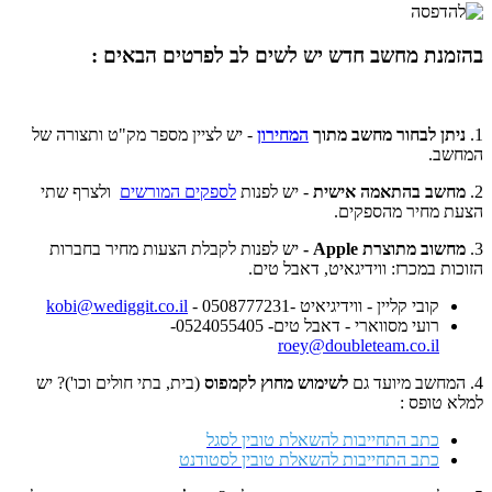
בהזמנת מחשב חדש יש לשים לב לפרטים הבאים :
1.
ניתן לבחור מחשב מתוך
המחירון
- יש לציין מספר מק"ט ותצורה של
המחשב.
2.
מחשב בהתאמה אישית
- יש לפנות
לספקים המורשים
ולצרף שתי
הצעת מחיר מהספקים.
3.
מחשוב מתוצרת Apple -
יש לפנות לקבלת הצעות מחיר בחברות
הזוכות במכרז: ווידיגאיט, דאבל טים.
קובי קליין - ווידיגיאיט -0508777231 -
kobi@wediggit.co.il
רועי מסווארי - דאבל טים- 0524055405-
roey@doubleteam.co.il
4. המחשב מיועד גם
לשימוש מחוץ לקמפוס
(בית, בתי חולים וכו')? יש
למלא טופס :
כתב התחייבות להשאלת טובין לסגל
כתב התחייבות להשאלת טובין לסטודנט