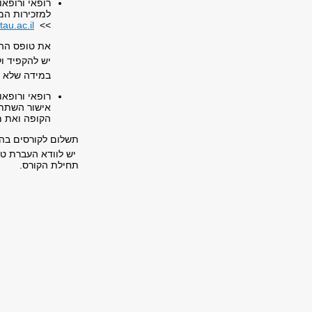
רופאי ורופאו
למזכירות המ
au.ac.il
>>
את טופס ההתחייבו
יש להקפיד ולסמן
​ במידה שלא יצוי
רופאי ורופא
אישור השתתפ
הקופה ואת מ
תשלום לקורסים בה
תחילת הקורס.