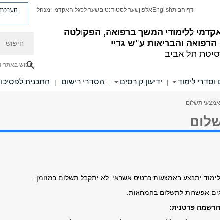
מערכת פ
דף הבית
English
אלפון
שער לסטודנטים
שער לסגל האקדמי ומנהלי
קדמי ללימודי המשך ברפואה, הפקולטה
חיפוש
הרפואה והבריאות ע"ש גריי
סיטת תל אביב
חיפוש באתר ז
 וסדרי לימוד
ידיעון קורסים
הסדרי רישום
התכנית לפסיכו
|
|
|
אמצעי תשלום
לום
ימוד יתבצע באמצעות כרטיס אשראי. לא יתקבל תשלום במזומן.
גים אפשרות לתשלום בהמחאות.
הרשמה פרטנית: