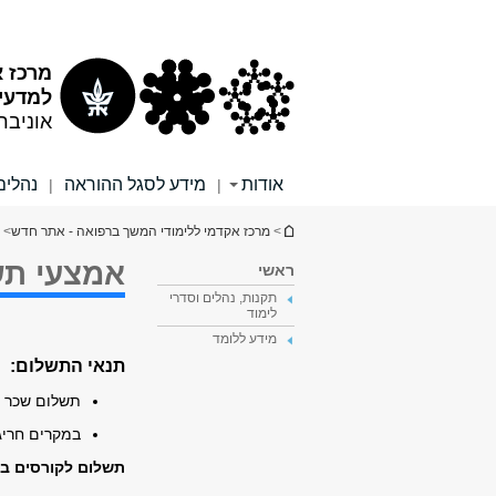
תוכן
תפריט
עליון
ראשי
מרכז א
למדעי 
אוניבר
אודות
מידע לסגל ההוראה
נהלים
|
|
הינך נמצא כאן
>
מרכז אקדמי ללימודי המשך ברפואה - אתר חדש
> 
אמצעי תש
ראשי
תקנות, נהלים וסדרי
לימוד
מידע ללומד
תנאי התשלום:
תשלום שכר ל
במקרים חרי
תשלום לקורסים ב