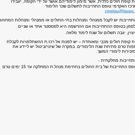
ת קופת חולים כללית, אשר מימון לימודיהם אושר על ידי הקופה, יעבירו
רכז האקדמי טופס התחייבות לתשלום שכר הלימוד
cmetau@tauex.t
ת יש לקבל ממנהלי ומנהלות בתי-החולים או ממנהלי ומנהלות המחוזות
 בטופס ההתחייבות אם ההרשמה היא לסמסטר אחד או שניים.
ן, יגבה תשלום על שנת לימוד מלאה.
ות קופת חולים מכבי ומאוחדת – יש לפנות אל רכז.ת ההשתלמויות לקבלת
ות טרם פתיחת שנת הלימודים. במקרה של שינוי/ביטול יש ליידע את
זכירות לימודי המשך.
תחייבות מחלקתית -
​ יש לוודא העברת טופס התחייבות של בית החולים בחתימת מנהל.ת המחלקה עד 15 ימים טרם