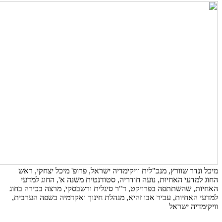
מיכל ונדר שוורץ, מנכ"לית וויקימדיה ישראל, פרופ' מיכל יצחקי, ראש
החוג למדעי האחיוּת, נועה חודריה, סטודנטית משנה א', החוג למדעי
האחיות, שהשתתפה בפרויקט, ד"ר סיגלית ורשבסקי, מרצה בכירה בחוג
למדעי האחיוּת, עביר אבו זהיא, מנהלת חינוך ואקדמיה בשפה הערבית,
וויקימדיה ישראל