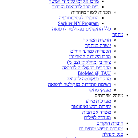
מרכז אקדמי ללימודי המשך
בית ספר לבריאות הציבור
תכניות לימוד מיוחדות
התכנית לפסיכותרפיה
Sackler NY Program
כלל התקנונים בפקולטה לרפואה
מחקר
חדשות המחקר
יושרה במחקר
הספרייה למדעי החיים
מרכז השירות הוטרינרי
ציוד בין מחלקתי (צב"מ)
מחקרים בפקולטה לרפואה
BioMed @ TAU
מחקר בפקולטה לרפואה
רשימת קתדרות בפקולטה לרפואה
מענקי מחקר
מינהל ושירותים
מערכות מידע
יחידות רכש ואינוונטר
משרד אב הבית
מעבדה לצילום
חוברת חוקרים
מערכת חיפוש מנחים.ות
סגל ומנהלה