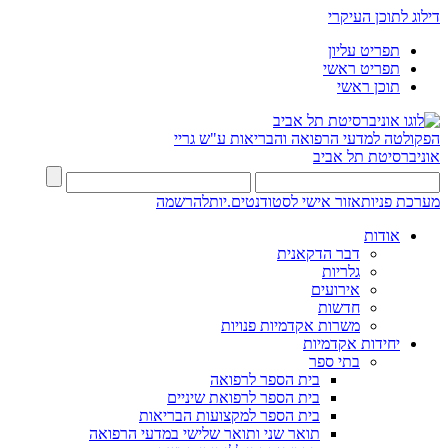
דילוג לתוכן העיקרי
תפריט עליון
תפריט ראשי
תוכן ראשי
הפקולטה למדעי הרפואה והבריאות ע"ש גריי
אוניברסיטת תל אביב
מערכת פניות
אזור אישי לסטודנטים.יות
להרשמה
אודות
דבר הדקאנית
גלריות
אירועים
חדשות
משרות אקדמיות פנויות
יחידות אקדמיות
בתי ספר
בית הספר לרפואה
בית הספר לרפואת שיניים
בית הספר למקצועות הבריאות
תואר שני ותואר שלישי במדעי הרפואה