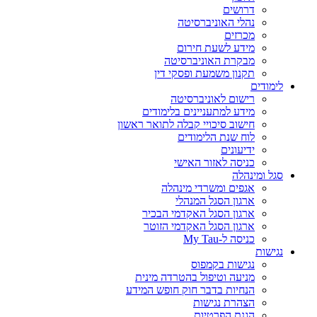
דרושים
נהלי האוניברסיטה
מכרזים
מידע לשעת חירום
מבקרת האוניברסיטה
תקנון משמעת ופסקי דין
לימודים
רישום לאוניברסיטה
מידע למתעניינים בלימודים
חישוב סיכויי קבלה לתואר ראשון
לוח שנת הלימודים
ידיעונים
כניסה לאזור האישי
סגל ומינהלה
אגפים ומשרדי מינהלה
ארגון הסגל המנהלי
ארגון הסגל האקדמי הבכיר
ארגון הסגל האקדמי הזוטר
כניסה ל-My Tau
נגישות
נגישות בקמפוס
מניעה וטיפול בהטרדה מינית
הנחיות בדבר חוק חופש המידע
הצהרת נגישות
הגנת הפרטיות