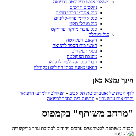
משאבי אנוש בפקולטה לרפואה
נקלטים חדשים
סגל אקדמי בבתי חולים
סגל אקדמי פרה-קליניים
סגל מנהלי תקני
סגל עובדי מחקר ופרוייקט
סגל ומנהלה
דקאנט הפקולטה
ראשי בית הספר לרפואה
בעלי תפקידים
מועצת הפקולטה
חברי סגל הפקולטה לרפואה
דקאני משנה בבתי החולים ובקהילה
הינך נמצא כאן
לדף הבית של אוניברסיטת תל אביב
»
הפקולטה למדעי הרפואה
והבריאות ע"ש גריי
»
חדשות בית הספר לרפואה
"מרחב משותף" בקמפוס
תכנית משותפת לסטודנטים ערבים ויהודים לכתיבת ערך בוויקיפדיה