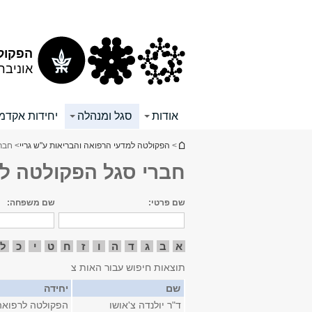
תוכן
תפריט
עליון
ראשי
הפקולט
אוניבר
אודות
סגל ומנהלה
יחידות אקדמי
הינך נמצא כאן
>
הפקולטה למדעי הרפואה והבריאות ע"ש גריי
> חבר
חברי סגל הפקולטה ל
שם פרטי:
שם משפחה:
א
ב
ג
ד
ה
ו
ז
ח
ט
י
כ
ל
תוצאות חיפוש עבור האות צ
שם
יחידה
ד"ר יולנדה צ'אושו
הפקולטה לרפואה