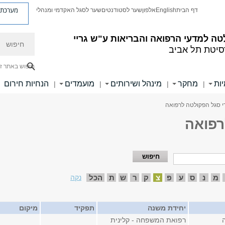
מערכת פ
דף הבית
English
אלפון
שער לסטודנטים
שער לסגל האקדמי ומנהלי
חיפוש
ה למדעי הרפואה והבריאות ע"ש גריי
סיטת תל אביב
חיפוש באתר ז
ות
מחקר
מינהל ושירותים
מועמדים
הנחיות חירום
|
|
|
|
י סגל הפקולטה לרפואה
רפואה
מ
נ
ס
ע
פ
צ
ק
ר
ש
ת
הכל
נקה
יחידת משנה
תפקיד
מיקום
רפואת המשפחה - קלינית