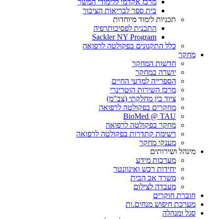
מרכז אקדמי ללימודי המשך
בית ספר לבריאות הציבור
תכניות לימוד מיוחדות
התכנית לפסיכותרפיה
Sackler NY Program
כלל התקנונים בפקולטה לרפואה
מחקר
חדשות המחקר
יושרה במחקר
הספרייה למדעי החיים
מרכז השירות הוטרינרי
ציוד בין מחלקתי (צב"מ)
מחקרים בפקולטה לרפואה
BioMed @ TAU
מחקר בפקולטה לרפואה
רשימת קתדרות בפקולטה לרפואה
מענקי מחקר
מינהל ושירותים
מערכות מידע
יחידות רכש ואינוונטר
משרד אב הבית
מעבדה לצילום
חוברת חוקרים
מערכת חיפוש מנחים.ות
סגל ומנהלה