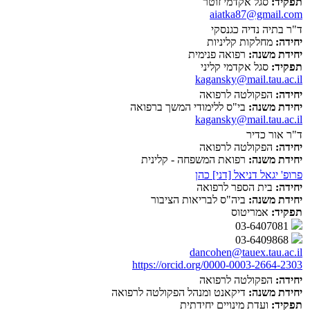
תפקיד:
סגל אקדמי זוטר
aiatka87@gmail.com
ד"ר בתיה נדיה כגנסקי
יחידה:
מחלקות קליניות
יחידת משנה:
רפואה פנימית
תפקיד:
סגל אקדמי קליני
kagansky@mail.tau.ac.il
יחידה:
הפקולטה לרפואה
יחידת משנה:
בי"ס ללימודי המשך ברפואה
kagansky@mail.tau.ac.il
ד"ר אור כדיר
יחידה:
הפקולטה לרפואה
יחידת משנה:
רפואת המשפחה - קלינית
פרופ' יגאל דניאל [דני] כהן
יחידה:
בית הספר לרפואה
יחידת משנה:
ביה"ס לבריאות הציבור
תפקיד:
אמריטוס
03-6407081
03-6409868
dancohen@tauex.tau.ac.il
https://orcid.org/0000-0003-2664-2303
יחידה:
הפקולטה לרפואה
יחידת משנה:
דיקאנט ומנהל הפקולטה לרפואה
תפקיד:
ועדת מינויים יחידתית