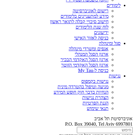
לימודים
רישום לאוניברסיטה
מידע למתעניינים בלימודים
חישוב סיכויי קבלה לתואר ראשון
לוח שנת הלימודים
ידיעונים
כניסה לאזור האישי
סגל ומינהלה
אגפים ומשרדי מינהלה
ארגון הסגל המנהלי
ארגון הסגל האקדמי הבכיר
ארגון הסגל האקדמי הזוטר
כניסה ל-My Tau
נגישות
נגישות בקמפוס
מניעה וטיפול בהטרדה מינית
הנחיות בדבר חוק חופש המידע
הצהרת נגישות
הגנת הפרטיות
תנאי שימוש
אוניברסיטת תל אביב
P.O. Box 39040, Tel Aviv 6997801