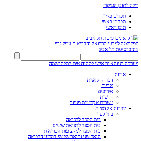
דילוג לתוכן העיקרי
תפריט עליון
תפריט ראשי
תוכן ראשי
הפקולטה למדעי הרפואה והבריאות ע"ש גריי
אוניברסיטת תל אביב
מערכת פניות
אזור אישי לסטודנטים.יות
להרשמה
אודות
דבר הדקאנית
גלריות
אירועים
חדשות
משרות אקדמיות פנויות
יחידות אקדמיות
בתי ספר
בית הספר לרפואה
בית הספר לרפואת שיניים
בית הספר למקצועות הבריאות
תואר שני ותואר שלישי במדעי הרפואה