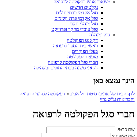
משאבי אנוש בפקולטה לרפואה
נקלטים חדשים
סגל אקדמי בבתי חולים
סגל אקדמי פרה-קליניים
סגל מנהלי תקני
סגל עובדי מחקר ופרוייקט
סגל ומנהלה
דקאנט הפקולטה
ראשי בית הספר לרפואה
בעלי תפקידים
מועצת הפקולטה
חברי סגל הפקולטה לרפואה
דקאני משנה בבתי החולים ובקהילה
הינך נמצא כאן
לדף הבית של אוניברסיטת תל אביב
»
הפקולטה למדעי הרפואה
והבריאות ע"ש גריי
חברי סגל הפקולטה לרפואה
שם פרטי:
שם משפחה: