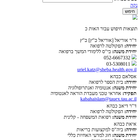
נקה
תוצאות חיפוש עבור האות כ
ד"ר אוריאל [אוריאל כ"ץ] כ"ץ
יחידה:
הפקולטה לרפואה
יחידת משנה:
בי"ס ללימודי המשך ברפואה
052-6667332
03-5308011
uriel.katz@sheba.health.gov.il
אסלאם כבהא
יחידה:
בית הספר לרפואה
יחידת משנה:
אנטומיה ואנתרופולוגיה
תפקיד:
אחראי טכני מעבדת הוראה לאנטומיה
kabahaislam@tauex.tau.ac.il
ד"ר דיאב כבהא
יחידה:
הפקולטה לרפואה
יחידת משנה:
רפואת המשפחה - קלינית
איאת כבהא
יחידה:
ביה"ס למקצועות בריאות
יחידת משנה:
חוג למדעי האחיות כללי