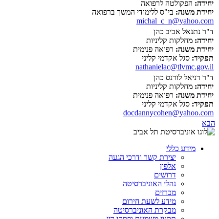
יחידה:
הפקולטה לרפואה
יחידת משנה:
בי"ס ללימודי המשך ברפואה
michal_c_n@yahoo.com
ד"ר נתנאל אביב כהן
יחידה:
מחלקות קליניות
יחידת משנה:
רפואה פנימית
תפקיד:
סגל אקדמי קליני
nathanielac@tlvmc.gov.il
ד"ר דניאל לורנס כהן
יחידה:
מחלקות קליניות
יחידת משנה:
רפואה פנימית
תפקיד:
סגל אקדמי קליני
docdannycohen@yahoo.com
הבא
מידע כללי
יצירת קשר ודרכי הגעה
אלפון
דרושים
נהלי האוניברסיטה
מכרזים
מידע לשעת חירום
מבקרת האוניברסיטה
תקנון משמעת ופסקי דין