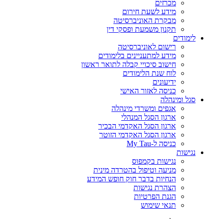
מכרזים
מידע לשעת חירום
מבקרת האוניברסיטה
תקנון משמעת ופסקי דין
לימודים
רישום לאוניברסיטה
מידע למתעניינים בלימודים
חישוב סיכויי קבלה לתואר ראשון
לוח שנת הלימודים
ידיעונים
כניסה לאזור האישי
סגל ומינהלה
אגפים ומשרדי מינהלה
ארגון הסגל המנהלי
ארגון הסגל האקדמי הבכיר
ארגון הסגל האקדמי הזוטר
כניסה ל-My Tau
נגישות
נגישות בקמפוס
מניעה וטיפול בהטרדה מינית
הנחיות בדבר חוק חופש המידע
הצהרת נגישות
הגנת הפרטיות
תנאי שימוש