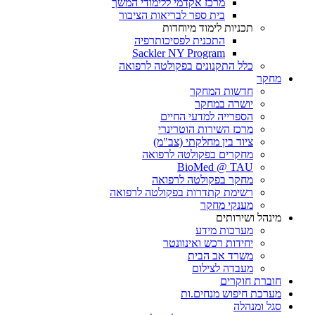
מרכז אקדמי ללימודי המשך
בית ספר לבריאות הציבור
תכניות לימוד מיוחדות
התכנית לפסיכותרפיה
Sackler NY Program
כלל התקנונים בפקולטה לרפואה
מחקר
חדשות המחקר
יושרה במחקר
הספרייה למדעי החיים
מרכז השירות הוטרינרי
ציוד בין מחלקתי (צב"מ)
מחקרים בפקולטה לרפואה
BioMed @ TAU
מחקר בפקולטה לרפואה
רשימת קתדרות בפקולטה לרפואה
מענקי מחקר
מינהל ושירותים
מערכות מידע
יחידות רכש ואינוונטר
משרד אב הבית
מעבדה לצילום
חוברת חוקרים
מערכת חיפוש מנחים.ות
סגל ומנהלה