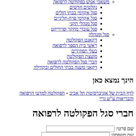
משאבי אנוש בפקולטה לרפואה
נקלטים חדשים
סגל אקדמי בבתי חולים
סגל אקדמי פרה-קליניים
סגל מנהלי תקני
סגל עובדי מחקר ופרוייקט
סגל ומנהלה
דקאנט הפקולטה
ראשי בית הספר לרפואה
בעלי תפקידים
מועצת הפקולטה
חברי סגל הפקולטה לרפואה
דקאני משנה בבתי החולים ובקהילה
הינך נמצא כאן
לדף הבית של אוניברסיטת תל אביב
»
הפקולטה למדעי הרפואה
והבריאות ע"ש גריי
חברי סגל הפקולטה לרפואה
שם פרטי:
שם משפחה: