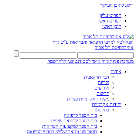
דילוג לתוכן העיקרי
תפריט עליון
תפריט ראשי
תוכן ראשי
הפקולטה למדעי הרפואה והבריאות ע"ש גריי
אוניברסיטת תל אביב
מערכת פניות
אזור אישי לסטודנטים.יות
להרשמה
אודות
דבר הדקאנית
גלריות
אירועים
חדשות
משרות אקדמיות פנויות
יחידות אקדמיות
בתי ספר
בית הספר לרפואה
בית הספר לרפואת שיניים
בית הספר למקצועות הבריאות
תואר שני ותואר שלישי במדעי הרפואה