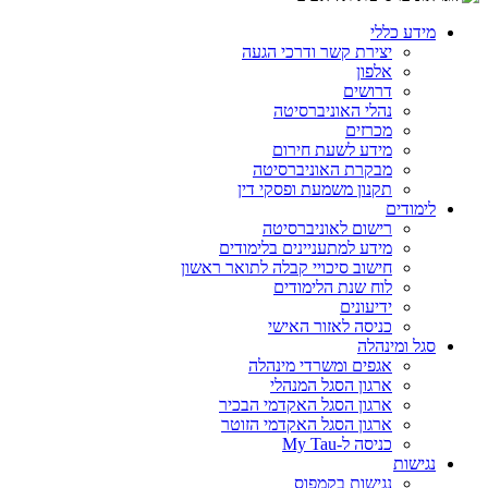
מידע כללי
יצירת קשר ודרכי הגעה
אלפון
דרושים
נהלי האוניברסיטה
מכרזים
מידע לשעת חירום
מבקרת האוניברסיטה
תקנון משמעת ופסקי דין
לימודים
רישום לאוניברסיטה
מידע למתעניינים בלימודים
חישוב סיכויי קבלה לתואר ראשון
לוח שנת הלימודים
ידיעונים
כניסה לאזור האישי
סגל ומינהלה
אגפים ומשרדי מינהלה
ארגון הסגל המנהלי
ארגון הסגל האקדמי הבכיר
ארגון הסגל האקדמי הזוטר
כניסה ל-My Tau
נגישות
נגישות בקמפוס