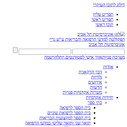
דילוג לתוכן העיקרי
תפריט עליון
תפריט ראשי
תוכן ראשי
הפקולטה למדעי הרפואה והבריאות ע"ש גריי
אוניברסיטת תל אביב
מערכת פניות
אזור אישי לסטודנטים.יות
להרשמה
אודות
דבר הדקאנית
גלריות
אירועים
חדשות
משרות אקדמיות פנויות
יחידות אקדמיות
בתי ספר
בית הספר לרפואה
בית הספר לרפואת שיניים
בית הספר למקצועות הבריאות
תואר שני ותואר שלישי במדעי הרפואה