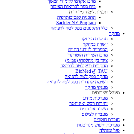
מרכז אקדמי ללימודי המשך
בית ספר לבריאות הציבור
תכניות לימוד מיוחדות
התכנית לפסיכותרפיה
Sackler NY Program
כלל התקנונים בפקולטה לרפואה
מחקר
חדשות המחקר
יושרה במחקר
הספרייה למדעי החיים
מרכז השירות הוטרינרי
ציוד בין מחלקתי (צב"מ)
מחקרים בפקולטה לרפואה
BioMed @ TAU
מחקר בפקולטה לרפואה
רשימת קתדרות בפקולטה לרפואה
מענקי מחקר
מינהל ושירותים
מערכות מידע
יחידות רכש ואינוונטר
משרד אב הבית
מעבדה לצילום
חוברת חוקרים
מערכת חיפוש מנחים.ות
סגל ומנהלה