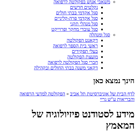
משאבי אנוש בפקולטה לרפואה
נקלטים חדשים
סגל אקדמי בבתי חולים
סגל אקדמי פרה-קליניים
סגל מנהלי תקני
סגל עובדי מחקר ופרוייקט
סגל ומנהלה
דקאנט הפקולטה
ראשי בית הספר לרפואה
בעלי תפקידים
מועצת הפקולטה
חברי סגל הפקולטה לרפואה
דקאני משנה בבתי החולים ובקהילה
הינך נמצא כאן
לדף הבית של אוניברסיטת תל אביב
»
הפקולטה למדעי הרפואה
והבריאות ע"ש גריי
מידע לסטודנט פיזיולוגיה של
המאמץ