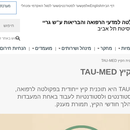
מערכת פ
דף הבית
English
אלפון
שער לסטודנטים
שער לסגל האקדמי ומנהלי
חיפוש
ה למדעי הרפואה והבריאות ע"ש גריי
סיטת תל אביב
חיפוש באתר ז
מיות
מחקר
מינהל ושירותים
מועמדים
הנחיות חירום
|
|
|
|
הקיץ TAU-MED
TAU-M
תוכנית TAU-MED היא תוכנית קיץ ייחודית בפקולטה לרפואה,
ודנטים ולסטודנטיות לעבוד באחת המעבדות
ך חודשי הקיץ, תמורת מענק.