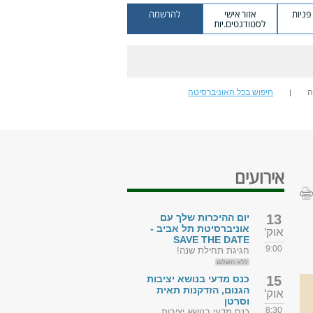
ניות
אזור אישי
להרשמה
לסטודנטים.יות
ה
חיפוש בכל האוניברסיטה
אירועים
13
יום ההיכרות שלך עם
אוניברסיטת תל אביב -
אוק'
SAVE THE DATE
9:00
חגיגת תחילת שנה!
ללא תשלום
15
כנס מדעי בנושא יציבות
הגנום, הזדקנות תאית
אוק'
וסרטן
8:30
כנס מדעי בנושא יציבות