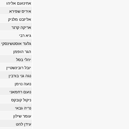
אחינועם אליהו
איריס שפירא
אליזבט מלניק
אריקה קרנר
גיא רבי
גלעד אוסטשינסקי
הגר הופמן
יהלי בסל
יובל רובינשטיין
נגה גני בורבין
נועה נוימן
נועם רחמאני
ניקול קובקס
נריה גבאי
עומר שילון
עידן להט