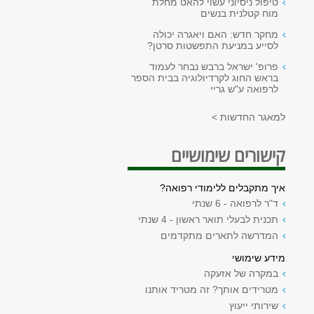
טיפול ניסיוני עשוי להאט מחלת
מוח קטלנית בנשים
מחקר חדש: האם ויאגרה יכולה
לסייע במניעת התפשטות סרטן?
פרופ' ישראל ברבש נבחר לעמוד
בראש החוג לקרדיולוגיה בבית הספר
לרפואה ע"ש גריי
למאגר החדשות >
קישורים שימושיים
איך מתקבלים ללימודי רפואה?
ד"ר לרפואה - 6 שנתי
תכנית לבעלי תואר ראשון - 4 שנתי
המדרשה לתארים מתקדמים
מידע שימושי
במקרה של אזעקה
מטרידים אותך? זה מטריד אותנו
שירותי ייעוץ