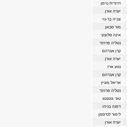
דרורית נוימן
יערה אורן
צביה בר-נוי
מור סבאן
אינה סלוצקי
נטליה פרוינד
קרן אברהם
יערה אורן
נטע ארז
קרן אברהם
אריאל מוניץ
נטליה פרוינד
טוני גוטנטג
דפנה בניהו
לימור לנדסמן
יערה אורן