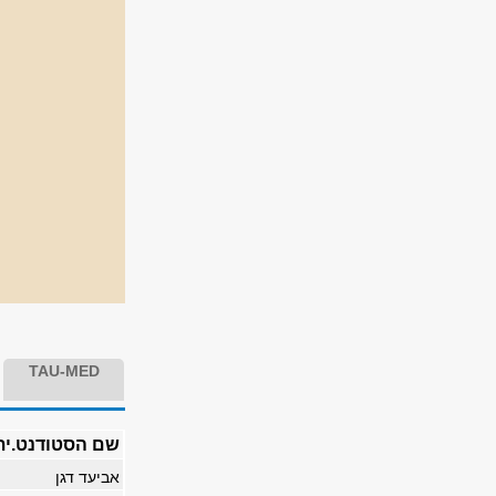
TAU-MED
שם הסטודנט.י
אביעד דגן