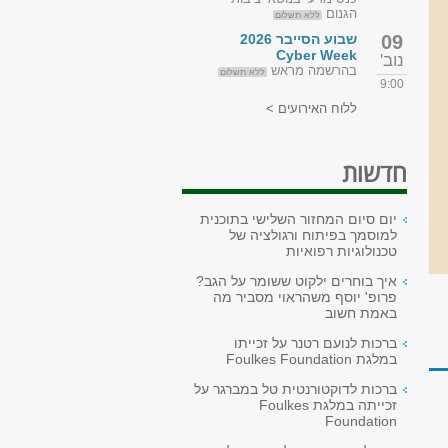
הגנום
ללא תשלום
09
שבוע הסייבר 2026
Cyber Week
נוב'
בהרשמה מראש
ללא תשלום
9:00
ללוח האירועים >
חדשות
יום סיום המחזור השלישי בתוכנית
למוסמך בפיתוח ורגולציה של
טכנולוגיות רפואיות
איך בוחרים ילקוט ששומר על הגב?
פרופ' יוסף משהראוי מסביר מה
באמת חשוב
ברכות לנועם רטנר על זכייתו
במלגת Foulkes Foundation
ברכות לדוקטורנטית טל במברגר על
זכייתה במלגת Foulkes
Foundation