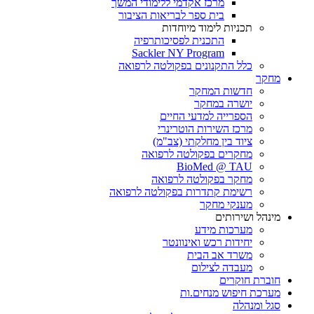
מרכז אקדמי ללימודי המשך
בית ספר לבריאות הציבור
תכניות לימוד מיוחדות
התכנית לפסיכותרפיה
Sackler NY Program
כלל התקנונים בפקולטה לרפואה
מחקר
חדשות המחקר
יושרה במחקר
הספרייה למדעי החיים
מרכז השירות הוטרינרי
ציוד בין מחלקתי (צב"מ)
מחקרים בפקולטה לרפואה
BioMed @ TAU
מחקר בפקולטה לרפואה
רשימת קתדרות בפקולטה לרפואה
מענקי מחקר
מינהל ושירותים
מערכות מידע
יחידות רכש ואינוונטר
משרד אב הבית
מעבדה לצילום
חוברת חוקרים
מערכת חיפוש מנחים.ות
סגל ומנהלה