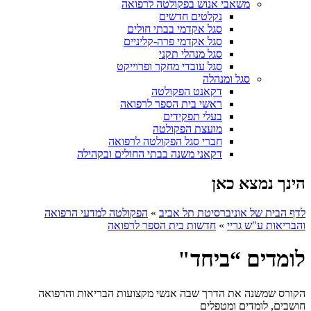
משאבי אנוש בפקולטה לרפואה
נקלטים חדשים
סגל אקדמי בבתי חולים
סגל אקדמי פרה-קליניים
סגל מנהלי תקני
סגל עובדי מחקר ופרוייקט
סגל ומנהלה
דקאנט הפקולטה
ראשי בית הספר לרפואה
בעלי תפקידים
מועצת הפקולטה
חברי סגל הפקולטה לרפואה
דקאני משנה בבתי החולים ובקהילה
הינך נמצא כאן
לדף הבית של אוניברסיטת תל אביב
»
הפקולטה למדעי הרפואה
והבריאות ע"ש גריי
»
חדשות בית הספר לרפואה
לומדים “ביחד"
הקורס שמשנה את הדרך שבה אנשי מקצועות הבריאות והרפואה
חושבים, לומדים ומטפלים