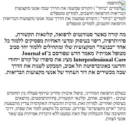
לומדים “ביחד" | הקורס שמשנה את הדרך שבה אנשי מקצועות הבריאות
והרפואה חושבים, לומדים ומטפלים
מה קורה כאשר סטודנטים לרפואה, קלינאות תקשורת,
פיזיותרפיה, ריפוי בעיסוק ומדעי האחיות מפסיקים ללמוד כל
אחד “בבועה” המקצועית שלו ומתחילים ללמוד יחד סביב
מטופל אמיתי? מאמר חדש שפורסם ב־Journal of
Interprofessional Care מציג את סיפורו של קורס ייחודי
וחדשני באוניברסיטת תל אביב, המבקש לשנות את הדרך
שבה מכשירים את דור העתיד של אנשי מקצועות הבריאות.
בעולם הרפואה המודרני, טיפול איכותי מחייב שיתוף פעולה בין תחומים
שונים - רופאים, אחים, קלינאי תקשורת, פיזיותרפיסטים, מרפאים
בעיסוק ואחרים. למרות זאת, מרבית ההכשרה האקדמית עדיין מתבצעת
בתוך “איים מקצועיים” נפרדים, שבהם כל מקצוע לומד את שפתו, דרכי
החשיבה שלו והגבולות שלו וזאת כמעט ללא היכרות אמיתית עם שאר
אנשי הצוות.