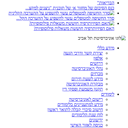
כנס הסיכום של מחזור א׳ של תוכנית "ניצנים למקצ...
סדר החשיפה למטופלים עשוי להשפיע על ההערכה הקל...
האם הפיזיותרפיה חוששת משאלות פילוסופיות?
מידע כללי
יצירת קשר ודרכי הגעה
אלפון
דרושים
נהלי האוניברסיטה
מכרזים
מידע לשעת חירום
מבקרת האוניברסיטה
תקנון משמעת ופסקי דין
לימודים
רישום לאוניברסיטה
מידע למתעניינים בלימודים
חישוב סיכויי קבלה לתואר ראשון
לוח שנת הלימודים
ידיעונים
כניסה לאזור האישי