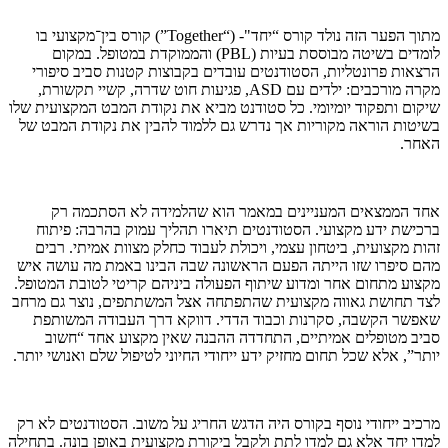
מתוך הפער הזה נולד קורס “יחד"- (“Together”) קורס בין־מקצועי בו
לומדים בשיטה מבוססת בעיות (PBL) והממוקדת במטופל. במקום
הרצאות פרונטליות, הסטודנטים עובדים בקבוצות קטנות סביב סיפורי
מקרה מורכבים: ילדים עם ASD, פגיעות חוט שדרה, קשיי תקשורת,
שיקום ותפקוד יומיומי. כל סטודנט מביא את נקודת המבט המקצועית שלו
בשיטות הוראה מקוריות אך נדרש גם ללמוד להבין את נקודת המבט של
האחר.
אחד הממצאים המעניינים במאמר הוא שהלמידה לא הסתכמה רק
ברכישת ידע מקצועי. הסטודנטים תיארו תהליך עמוק בהרבה: פיתוח
זהות מקצועית, ביטחון עצמי, ויכולת לעבוד כחלק מצוות אמיתי. רבים
מהם סיפרו שזו הייתה הפעם הראשונה שבה הבינו באמת מה עושה איש
מקצוע מתחום אחר ומדוע שיתוף הפעולה ביניהם קריטי לטובת המטופל.
לצד תחושת גאווה מקצועית שהתפתחה אצל המשתתפים, נוצר גם מרחב
שאפשר הקשבה, סקרנות וכבוד הדדי. דווקא דרך העבודה המשותפת
סביב מטופלים אמיתיים, התחדדה ההבנה שאין מקצוע אחד “חשוב
יותר”, אלא שכל תחום מחזיק ידע ייחודי החיוני לטיפול שלם ואנושי יותר.
מרכיב ייחודי נוסף בקורס היה הדגש החריג על משוב. הסטודנטים לא רק
למדו יחד אלא גם למדו לתת ולקבל ביקורת מקצועית באופן בונה. בתחילה