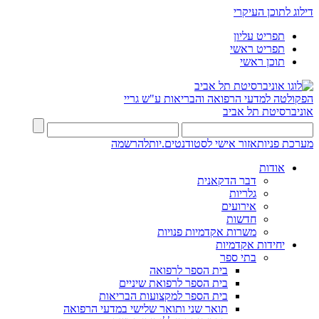
דילוג לתוכן העיקרי
תפריט עליון
תפריט ראשי
תוכן ראשי
הפקולטה למדעי הרפואה והבריאות ע"ש גריי
אוניברסיטת תל אביב
מערכת פניות
אזור אישי לסטודנטים.יות
להרשמה
אודות
דבר הדקאנית
גלריות
אירועים
חדשות
משרות אקדמיות פנויות
יחידות אקדמיות
בתי ספר
בית הספר לרפואה
בית הספר לרפואת שיניים
בית הספר למקצועות הבריאות
תואר שני ותואר שלישי במדעי הרפואה