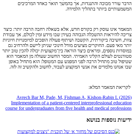
הדבר עורר מבוכה והתנגדות, אך בהמשך תואר כאחד המרכיבים
המשמעותיים ביותר בתהליך הלמידה.
המאמר אינו עוסק רק בקורס חדש, אלא בשאלה רחבה הרבה יותר: כיצד
צריכה להיראות ההשכלה הגבוהה בעידן שבו מידע זמין לכולם, אך עבודת
צוות, חשיבה ביקורתית, הקשבה ושיתוף פעולה הופכים למיומנויות חיוניות
יותר מאי פעם. החוקרים מציעים מודל חינוכי שניתן ליישם ולהרחיב גם
במוסדות נוספים, ומראים כיצד הוראה בין־מקצועית יכולה להכין טוב יותר
סטודנטים לעולם הקליני האמיתי. המסר החשוב שעולה מן המאמר הוא
שטיפול טוב מתחיל הרבה לפני המפגש עם המטופל: הוא מתחיל באופן
שבו אנחנו מלמדים את אנשי המקצוע לעבוד, לחשוב ולהקשיב זה לזה.
לקריאת המאמר המלא:
Avrech Bar M, Pade, M, Fishman A, Kishon-Rabin L (2026)
Implementation of a patient-centered interprofessional education
course for undergraduates from five health and medical professions
ידיעות נוספות בנושא