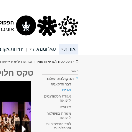
תוכן
תפריט
עליון
ראשי
הפקולט
אוניבר
אודות
סגל ומנהלה
יחידות אקדמ
|
הינך נמצא כאן
>
הפקולטה למדעי הרפואה והבריאות ע"ש גריי
>
אודו
טקס חלוק לבן 6 שנת
ראשי
הפקולטה שלנו
דבר הדקאנית
גלריות
אגודת הסטודנטים
לרפואה
אירועים
משרות בפקולטה
לרפואה
לזכר הנרצחים.ות
והנופלים.ות