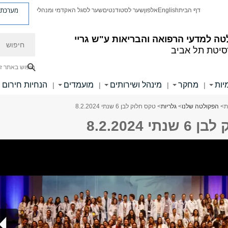
מערכת פ
דף הבית
English
אלפון
שער לסטודנטים
שער לסגל האקדמי ומנהלי
חיפוש
ה למדעי הרפואה והבריאות ע"ש גריי
סיטת תל אביב
חיפוש באתר ז
יות
מחקר
מינהל ושירותים
מועמדים
הנחיות חירום
|
|
|
|
ת
>
הפקולטה שלנו
>
גלריות
> טקס חלוק לבן 6 שנתי 8.2.2024
י 8.2.2024