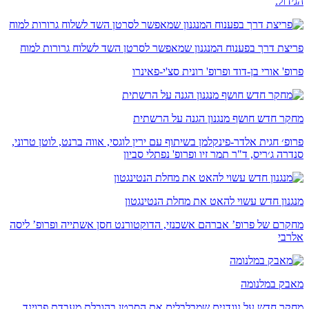
הגידול.
פריצת דרך בפענוח המנגנון שמאפשר לסרטן השד לשלוח גרורות למוח
פרופ' אורי בן-דוד ופרופ' רונית סצ'י-פאינרו
מחקר חדש חושף מנגנון הגנה על הרשתית
פרופ׳ חגית אלדר-פינקלמן בשיתוף עם ירין לוגסי, אווה ברנט, לוטן טרוני,
סנדרה ג׳ריס, ד"ר תמר זיו ופרופ' נפתלי סביון
מנגנון חדש עשוי להאט את מחלת הנטינגטון
מחקרם של פרופ’ אברהם אשכנזי, הדוקטורנט חסן אשתייה ופרופ’ ליסה
אלרבי
מאבק במלנומה
מחקר חדש על נוגדנים שמבלבלים את הסרטן בהובלת מעבדת פרוינד