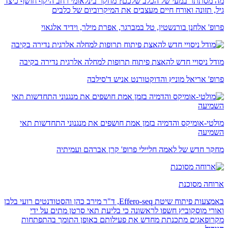
מה מסתתר במעי של הכלב שלכם? מחקר בינלאומי רחב היקף חושף כיצד
גיל, תזונה ואורח חיים מעצבים את המיקרוביום של כלבים
פרופ' אלחנן בורנשטין, טל במברגר, אפרת מילר, וידיד אלגאוי
מודל ניסויי חדש להאצת פיתוח תרופות למחלה אלרגית נדירה בקיבה
פרופ' אריאל מוניץ והדוקטורנט אניש ד'סילבה
מולטי-אומיקס והדמיה בזמן אמת חושפים את מנגנוני התחדשות תאי
השמיעה
מחקר חדש של לאמה חליילי פרופ' קרן אברהם ועמיתיה
ארוחה מסוכנת
באמצעות פיתוח שיטת Effero-seq, ד"ר מירב כהן והסטודנטים רועי בלבן
ואורי מוסקוביץ חשפו לראשונה כי בליעת תאי סרטן מתים על ידי
מקרופאגים מתכנתת מחדש את פעילותם באופן התומך בהתפתחות