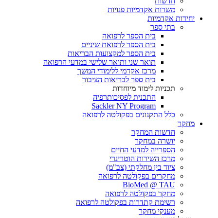
חדשות
משרות אקדמיות פנויות
יחידות אקדמיות
בתי ספר
בית הספר לרפואה
בית הספר לרפואת שיניים
בית הספר למקצועות הבריאות
תואר שני ותואר שלישי במדעי הרפואה
מרכז אקדמי ללימודי המשך
בית ספר לבריאות הציבור
תכניות לימוד מיוחדות
התכנית לפסיכותרפיה
Sackler NY Program
כלל התקנונים בפקולטה לרפואה
מחקר
חדשות המחקר
יושרה במחקר
הספרייה למדעי החיים
מרכז השירות הוטרינרי
ציוד בין מחלקתי (צב"מ)
מחקרים בפקולטה לרפואה
BioMed @ TAU
מחקר בפקולטה לרפואה
רשימת קתדרות בפקולטה לרפואה
מענקי מחקר