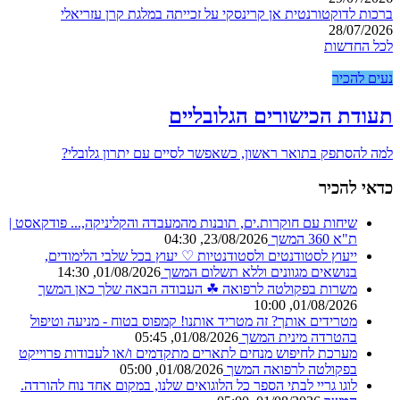
ברכות לדוקטורנטית אן קרינסקי על זכייתה במלגת קרן עזריאלי
28/07/2026
לכל החדשות
נעים להכיר
תעודת הכישורים הגלובליים
למה להסתפק בתואר ראשון, כשאפשר לסיים עם יתרון גלובלי?
כדאי להכיר
שיחות עם חוקרות.ים, תובנות מהמעבדה והקליניקה,...
פודקאסט |
ת"א 360
המשך
23/08/2026, 04:30
ייעוץ לסטודנטים ולסטודנטיות ♡
יעוץ בכל שלבי הלימודים,
בנושאים מגוונים וללא תשלום
המשך
01/08/2026, 14:30
משרות בפקולטה לרפואה ☘︎
העבודה הבאה שלך כאן
המשך
01/08/2026, 10:00
מטרידים אותך? זה מטריד אותנו!
קמפוס בטוח - מניעה וטיפול
בהטרדה מינית
המשך
01/08/2026, 05:45
מערכת לחיפוש מנחים
לתארים מתקדמים ו/או לעבודות פרוייקט
בפקולטה לרפואה
המשך
01/08/2026, 05:00
לוגו גריי לבתי הספר
כל הלוגואים שלנו, במקום אחד נוח להורדה.