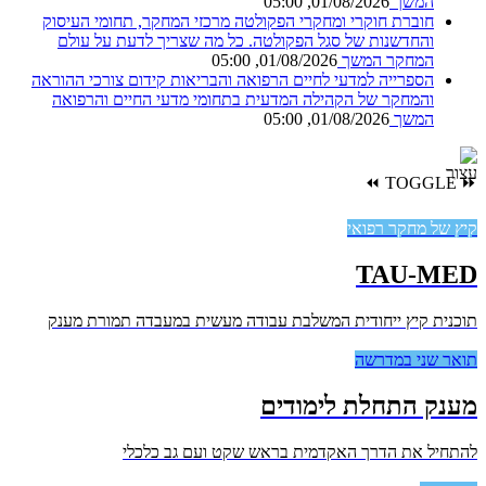
המשך
01/08/2026, 05:00
חוברת חוקרי ומחקרי הפקולטה
מרכזי המחקר, תחומי העיסוק
והחדשנות של סגל הפקולטה. כל מה שצריך לדעת על עולם
המחקר
המשך
01/08/2026, 05:00
הספרייה למדעי לחיים הרפואה והבריאות
קידום צורכי ההוראה
והמחקר של הקהילה המדעית בתחומי מדעי החיים והרפואה
המשך
01/08/2026, 05:00
⏪
TOGGLE
⏩
קיץ של מחקר רפואי
TAU-MED
תוכנית קיץ ייחודית המשלבת עבודה מעשית במעבדה תמורת מענק
תואר שני במדרשה
מענק התחלת לימודים
להתחיל את הדרך האקדמית בראש שקט ועם גב כלכלי