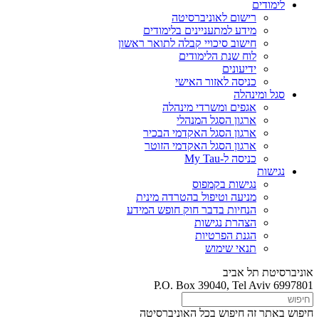
לימודים
רישום לאוניברסיטה
מידע למתעניינים בלימודים
חישוב סיכויי קבלה לתואר ראשון
לוח שנת הלימודים
ידיעונים
כניסה לאזור האישי
סגל ומינהלה
אגפים ומשרדי מינהלה
ארגון הסגל המנהלי
ארגון הסגל האקדמי הבכיר
ארגון הסגל האקדמי הזוטר
כניסה ל-My Tau
נגישות
נגישות בקמפוס
מניעה וטיפול בהטרדה מינית
הנחיות בדבר חוק חופש המידע
הצהרת נגישות
הגנת הפרטיות
תנאי שימוש
אוניברסיטת תל אביב
P.O. Box 39040, Tel Aviv 6997801
חיפוש באתר זה
חיפוש בכל האוניברסיטה