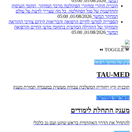
המשך
01/08/2026, 05:00
חוברת חוקרי ומחקרי הפקולטה
מרכזי המחקר, תחומי העיסוק
והחדשנות של סגל הפקולטה. כל מה שצריך לדעת על עולם
המחקר
המשך
01/08/2026, 05:00
הספרייה למדעי לחיים הרפואה והבריאות
קידום צורכי ההוראה
והמחקר של הקהילה המדעית בתחומי מדעי החיים והרפואה
המשך
01/08/2026, 05:00
⏪
TOGGLE
⏩
קיץ של מחקר רפואי
TAU-MED
תוכנית קיץ ייחודית המשלבת עבודה מעשית במעבדה תמורת מענק
תואר שני במדרשה
מענק התחלת לימודים
להתחיל את הדרך האקדמית בראש שקט ועם גב כלכלי