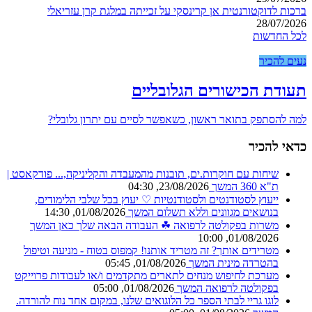
ברכות לדוקטורנטית אן קרינסקי על זכייתה במלגת קרן עזריאלי
28/07/2026
לכל החדשות
נעים להכיר
תעודת הכישורים הגלובליים
למה להסתפק בתואר ראשון, כשאפשר לסיים עם יתרון גלובלי?
כדאי להכיר
שיחות עם חוקרות.ים, תובנות מהמעבדה והקליניקה,...
פודקאסט |
ת"א 360
המשך
23/08/2026, 04:30
ייעוץ לסטודנטים ולסטודנטיות ♡
יעוץ בכל שלבי הלימודים,
בנושאים מגוונים וללא תשלום
המשך
01/08/2026, 14:30
משרות בפקולטה לרפואה ☘︎
העבודה הבאה שלך כאן
המשך
01/08/2026, 10:00
מטרידים אותך? זה מטריד אותנו!
קמפוס בטוח - מניעה וטיפול
בהטרדה מינית
המשך
01/08/2026, 05:45
מערכת לחיפוש מנחים
לתארים מתקדמים ו/או לעבודות פרוייקט
בפקולטה לרפואה
המשך
01/08/2026, 05:00
לוגו גריי לבתי הספר
כל הלוגואים שלנו, במקום אחד נוח להורדה.