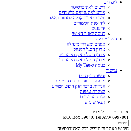
לימודים
רישום לאוניברסיטה
מידע למתעניינים בלימודים
חישוב סיכויי קבלה לתואר ראשון
לוח שנת הלימודים
ידיעונים
כניסה לאזור האישי
סגל ומינהלה
אגפים ומשרדי מינהלה
ארגון הסגל המנהלי
ארגון הסגל האקדמי הבכיר
ארגון הסגל האקדמי הזוטר
כניסה ל-My Tau
נגישות
נגישות בקמפוס
מניעה וטיפול בהטרדה מינית
הנחיות בדבר חוק חופש המידע
הצהרת נגישות
הגנת הפרטיות
תנאי שימוש
אוניברסיטת תל אביב
P.O. Box 39040, Tel Aviv 6997801
חיפוש באתר זה
חיפוש בכל האוניברסיטה