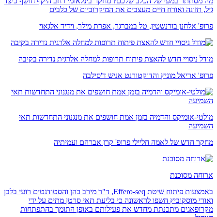
מה מסתתר במעי של הכלב שלכם? מחקר בינלאומי רחב היקף חושף כיצד
גיל, תזונה ואורח חיים מעצבים את המיקרוביום של כלבים
פרופ' אלחנן בורנשטין, טל במברגר, אפרת מילר, וידיד אלגאוי
מודל ניסויי חדש להאצת פיתוח תרופות למחלה אלרגית נדירה בקיבה
פרופ' אריאל מוניץ והדוקטורנט אניש ד'סילבה
מולטי-אומיקס והדמיה בזמן אמת חושפים את מנגנוני התחדשות תאי
השמיעה
מחקר חדש של לאמה חליילי פרופ' קרן אברהם ועמיתיה
ארוחה מסוכנת
באמצעות פיתוח שיטת Effero-seq, ד"ר מירב כהן והסטודנטים רועי בלבן
ואורי מוסקוביץ חשפו לראשונה כי בליעת תאי סרטן מתים על ידי
מקרופאגים מתכנתת מחדש את פעילותם באופן התומך בהתפתחות