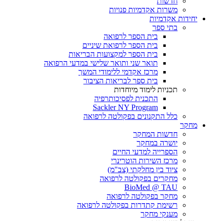
חדשות
משרות אקדמיות פנויות
יחידות אקדמיות
בתי ספר
בית הספר לרפואה
בית הספר לרפואת שיניים
בית הספר למקצועות הבריאות
תואר שני ותואר שלישי במדעי הרפואה
מרכז אקדמי ללימודי המשך
בית ספר לבריאות הציבור
תכניות לימוד מיוחדות
התכנית לפסיכותרפיה
Sackler NY Program
כלל התקנונים בפקולטה לרפואה
מחקר
חדשות המחקר
יושרה במחקר
הספרייה למדעי החיים
מרכז השירות הוטרינרי
ציוד בין מחלקתי (צב"מ)
מחקרים בפקולטה לרפואה
BioMed @ TAU
מחקר בפקולטה לרפואה
רשימת קתדרות בפקולטה לרפואה
מענקי מחקר