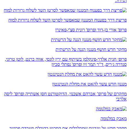
הגידול.
פריצת דרך בפענוח המנגנון שמאפשר לסרטן השד לשלוח גרורות למוח
פרופ' אורי בן-דוד ופרופ' רונית סצ'י-פאינרו
מחקר חדש חושף מנגנון הגנה על הרשתית
פרופ׳ חגית אלדר-פינקלמן בשיתוף עם ירין לוגסי, אווה ברנט, לוטן טרוני,
סנדרה ג׳ריס, ד"ר תמר זיו ופרופ' נפתלי סביון
מנגנון חדש עשוי להאט את מחלת הנטינגטון
מחקרם של פרופ’ אברהם אשכנזי, הדוקטורנט חסן אשתייה ופרופ’ ליסה
אלרבי
מאבק במלנומה
מחקר חדש על נוגדנים שמבלבלים את הסרטן בהובלת מעבדת פרוינד