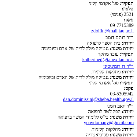
תפקיד:
סגל אקדמי קליני
טלפון:
2521 (פנימי)
פקס:
09-7715389
zdolfin@mail.tau.ac.il
ד"ר רותם דומב
יחידה:
בית הספר לרפואה
יחידת משנה:
גנטיקה מולקולרית של אדם וביוכימיה
תפקיד:
עובד מחקר
katherined@tauex.tau.ac.il
ד"ר דן דומיניסיני
יחידה:
מחלקות קליניות
יחידת משנה:
גנטיקה מולקולרית של האדם וביוכימיה
תפקיד:
סגל אקדמי קליני
פקס:
03-5305942
dan.dominissini@sheba.health.gov.il
ד"ר יואב דומני
יחידה:
הפקולטה לרפואה
יחידת משנה:
בי"ס ללימודי המשך ברפואה
yoavdomany@gmail.com
יחידה:
מחלקות קליניות
יחידת משנה:
פסיכיאטריה