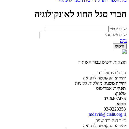
בית הספר לרפואה
»
בית הספר לרפואה
חברי סגל החוג לאונקולוגיה
שם פרטי:
שם משפחה:
נקה
תוצאות חיפוש עבור האות ד
פרופ' מיכאל דוד
יחידה:
הפקולטה לרפואה
יחידת משנה:
מחלקות קליניות
תפקיד:
אמריטוס
טלפון:
03-6407435
פקס:
03-9223353
mdavid@clalit.org.il
ד"ר דנה דוד שניר
יחידה:
הפקולטה לרפואה