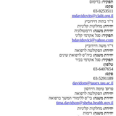
תפקיד:
בדימוס
פקס:
03-9253511
mdavidovits@clalit.org.il
ד"ר בתיה דוידוביץ
יחידה:
מחלקות קליניות
יחידת משנה:
דרמטולוגיה
תפקיד:
סגל אקדמי קליני
bdavidovici@yahoo.com
ד"ר משה דוידוביץ
יחידה:
הפקולטה לרפואה
יחידת משנה:
ביה"ס לרפואת שינים
תפקיד:
סגל אקדמי בכיר
טלפון:
03-6407654
פקס:
03-5291189
davidom@tauex.tau.ac.il
פרופ' טימה דוידסון
יחידה:
הפקולטה לרפואה
יחידת משנה:
בי"ס ללימודי המשך ברפואה
tima.davidson@sheba.health.gov.il
יחידה:
מחלקות קליניות
יחידת משנה:
דימות