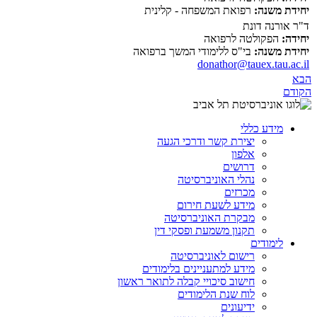
יחידת משנה:
רפואת המשפחה - קלינית
ד"ר אורנה דונת
יחידה:
הפקולטה לרפואה
יחידת משנה:
בי"ס ללימודי המשך ברפואה
donathor@tauex.tau.ac.il
הבא
הקודם
מידע כללי
יצירת קשר ודרכי הגעה
אלפון
דרושים
נהלי האוניברסיטה
מכרזים
מידע לשעת חירום
מבקרת האוניברסיטה
תקנון משמעת ופסקי דין
לימודים
רישום לאוניברסיטה
מידע למתעניינים בלימודים
חישוב סיכויי קבלה לתואר ראשון
לוח שנת הלימודים
ידיעונים