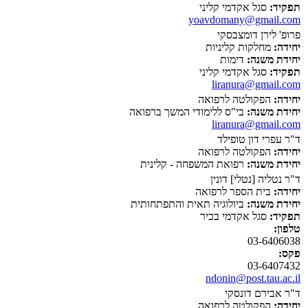
תפקיד:
סגל אקדמי קליני
yoavdomany@gmail.com
פרופ' לירן דומצבסקי
יחידה:
מחלקות קליניות
יחידת משנה:
דימות
תפקיד:
סגל אקדמי קליני
liranura@gmail.com
יחידה:
הפקולטה לרפואה
יחידת משנה:
בי"ס ללימודי המשך ברפואה
liranura@gmail.com
ד"ר עפרי דון טופילד
יחידה:
הפקולטה לרפואה
יחידת משנה:
רפואת המשפחה - קלינית
ד"ר נטליה [נטלי] דונין
יחידה:
בית הספר לרפואה
יחידת משנה:
ביולוגיה תאית והתפתחותית
תפקיד:
סגל אקדמי בכיר
טלפון:
03-6406038
פקס:
03-6407432
ndonin@post.tau.ac.il
ד"ר אבירם דונסקי
יחידה:
הפקולטה לרפואה