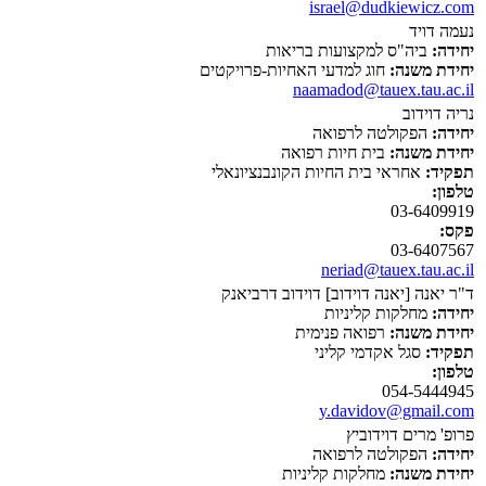
israel@dudkiewicz.com
נעמה דויד
יחידה:
ביה"ס למקצועות בריאות
יחידת משנה:
חוג למדעי האחיות-פרויקטים
naamadod@tauex.tau.ac.il
נריה דוידוב
יחידה:
הפקולטה לרפואה
יחידת משנה:
בית חיות רפואה
תפקיד:
אחראי בית החיות הקונבנציונאלי
טלפון:
03-6409919
פקס:
03-6407567
neriad@tauex.tau.ac.il
ד"ר יאנה [יאנה דוידוב] דוידוב דרביאנק
יחידה:
מחלקות קליניות
יחידת משנה:
רפואה פנימית
תפקיד:
סגל אקדמי קליני
טלפון:
054-5444945
y.davidov@gmail.com
פרופ' מרים דוידוביץ
יחידה:
הפקולטה לרפואה
יחידת משנה:
מחלקות קליניות