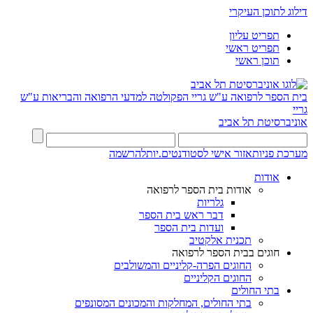
דילוג לתוכן העיקרי
תפריט עליון
תפריט ראשי
תוכן ראשי
בית הספר לרפואה ע"ש גריי
הפקולטה למדעי הרפואה והבריאות ע"ש
גריי
אוניברסיטת תל אביב
מערכת פניות
אזור אישי לסטודנטים.יות
להרשמה
אודות
אודות בית הספר לרפואה
גלריות
דבר ראש בית הספר
ועדות בית הספר
תכנית אלקטיב
חוגים בבית הספר לרפואה
החוגים הפרה-קליניים והמשולבים
החוגים הקליניים
בתי החולים
בתי החולים, המחלקות והמכונים המסונפים