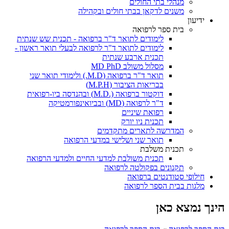
מנהלי בתי החולים
משנים לדקאן בבתי חולים ובקהילה
ידיעון
בית ספר לרפואה
לימודים לתואר ד"ר ברפואה - תכנית שש שנתית
לימודים לתואר ד"ר לרפואה לבעלי תואר ראשון -
תכנית ארבע שנתית
מסלול משולב MD PhD
תואר ד"ר ברפואה (M.D.) ולימודי תואר שני
בבריאות הציבור (M.P.H)
דוקטור ברפואה (.M.D) ובהנדסה ביו-רפואית
ד"ר לרפואה (MD) ובביואינפורמטיקה
רפואת שיניים
תכנית ניו יורק
המדרשה לתארים מתקדמים
תואר שני ושלישי במדעי הרפואה
תכנית משלבת
תכנית משולבת למדעי החיים ולמדעי הרפואה
תקנונים בפקולטה לרפואה
חילופי סטודנטים ברפואה
מלגות בבית הספר לרפואה
הינך נמצא כאן