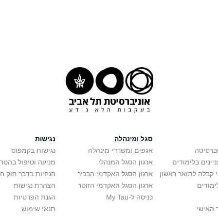
סגל ומינהלה
נגישות
יברסיטה
אגפים ומשרדי מינהלה
נגישות בקמפוס
יינים בלימודים
ארגון הסגל המנהלי
מניעה וטיפול בהטר
י קבלה לתואר ראשון
ארגון הסגל האקדמי הבכיר
הנחיות בדבר חוק ח
ימודים
ארגון הסגל האקדמי הזוטר
הצהרת נגישות
כניסה ל-My Tau
הגנת הפרטיות
 האישי
תנאי שימוש