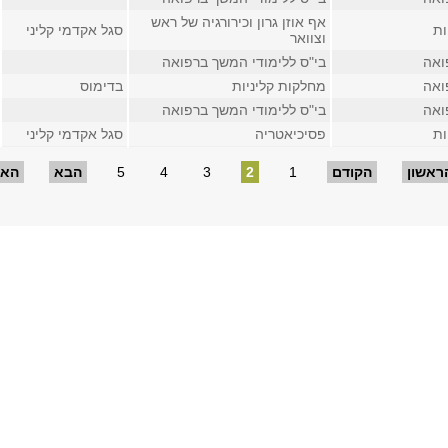
אף אוזן גרון וכירורגיה של ראש
ות
סגל אקדמי קליני
וצוואר
ואה
בי"ס ללימודי המשך ברפואה
ואה
מחלקות קליניות
בדימוס
ואה
בי"ס ללימודי המשך ברפואה
ות
פסיכיאטריה
סגל אקדמי קליני
ראשון
הקודם
1
2
3
4
5
הבא
האח