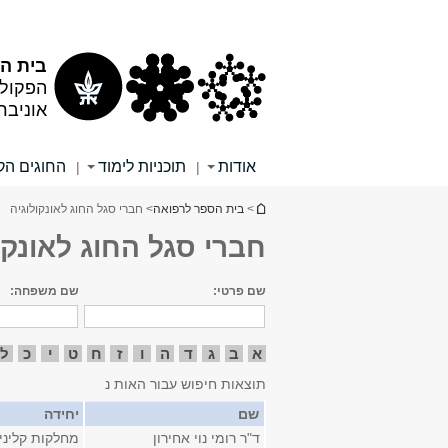
תוכן
תפריט
עליון
ראשי
בית הס
הפקולט
אוניבר
אודות
תוכניות לימוד
החוגים הקל
|
|
הינך נמצא כאן
>
בית הספר לרפואה
> חברי סגל החוג לאונקולוגיה
חברי סגל החוג לאונקו
שם פרטי:
שם משפחה:
א
ב
ג
ד
ה
ו
ז
ח
ט
י
כ
ל
תוצאות חיפוש עבור האות נ
שם
יחידה
ד"ר רומי נוי אחירון
מחלקות קליני