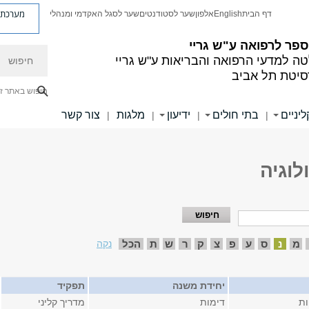
מערכת פ
דף הבית
English
אלפון
שער לסטודנטים
שער לסגל האקדמי ומנהלי
פר לרפואה ע"ש גריי
חיפוש
ה למדעי הרפואה והבריאות ע"ש גריי
סיטת תל אביב
חיפוש באתר ז
יניים
בתי חולים
ידיעון
מלגות
צור קשר
|
|
|
|
לוגיה
מ
נ
ס
ע
פ
צ
ק
ר
ש
ת
הכל
נקה
יחידת משנה
תפקיד
ות
דימות
מדריך קליני