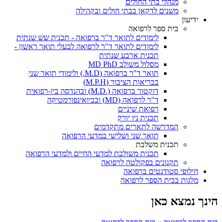
מנהלי בתי החולים
משנים לדקאן בבתי חולים ובקהילה
ידיעון
בית ספר לרפואה
לימודים לתואר ד"ר ברפואה - תכנית שש שנתית
לימודים לתואר ד"ר לרפואה לבעלי תואר ראשון -
תכנית ארבע שנתית
מסלול משולב MD PhD
תואר ד"ר ברפואה (M.D.) ולימודי תואר שני
בבריאות הציבור (M.P.H)
דוקטור ברפואה (.M.D) ובהנדסה ביו-רפואית
ד"ר לרפואה (MD) ובביואינפורמטיקה
רפואת שיניים
תכנית ניו יורק
המדרשה לתארים מתקדמים
תואר שני ושלישי במדעי הרפואה
תכנית משלבת
תכנית משולבת למדעי החיים ולמדעי הרפואה
תקנונים בפקולטה לרפואה
חילופי סטודנטים ברפואה
מלגות בבית הספר לרפואה
הינך נמצא כאן