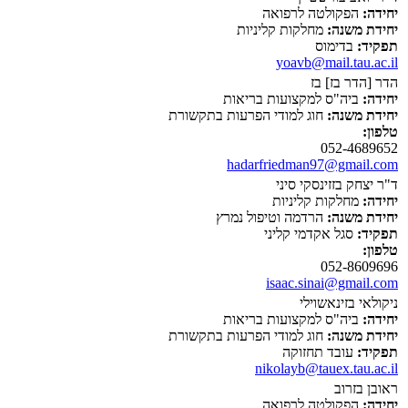
יחידה:
הפקולטה לרפואה
יחידת משנה:
מחלקות קליניות
תפקיד:
בדימוס
yoavb@mail.tau.ac.il
הדר [הדר בז] בז
יחידה:
ביה"ס למקצועות בריאות
יחידת משנה:
חוג למודי הפרעות בתקשורת
טלפון:
052-4689652
hadarfriedman97@gmail.com
ד"ר יצחק בזזינסקי סיני
יחידה:
מחלקות קליניות
יחידת משנה:
הרדמה וטיפול נמרץ
תפקיד:
סגל אקדמי קליני
טלפון:
052-8609696
isaac.sinai@gmail.com
ניקולאי בזינאשוילי
יחידה:
ביה"ס למקצועות בריאות
יחידת משנה:
חוג למודי הפרעות בתקשורת
תפקיד:
עובד תחזוקה
nikolayb@tauex.tau.ac.il
ראובן בזרוב
יחידה:
הפקולטה לרפואה