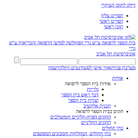
דילוג לתוכן העיקרי
תפריט עליון
תפריט ראשי
תוכן ראשי
בית הספר לרפואה ע"ש גריי
הפקולטה למדעי הרפואה והבריאות ע"ש
גריי
אוניברסיטת תל אביב
מערכת פניות
אזור אישי לסטודנטים.יות
להרשמה
אודות
אודות בית הספר לרפואה
גלריות
דבר ראש בית הספר
ועדות בית הספר
תכנית אלקטיב
חוגים בבית הספר לרפואה
החוגים הפרה-קליניים והמשולבים
החוגים הקליניים
בתי החולים
בתי החולים, המחלקות והמכונים המסונפים