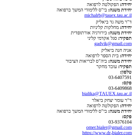
יחידה:
הפקולטה לרפואה
יחידת משנה:
בי"ס ללימודי המשך ברפואה
michalrb@tauex.tau.ac.il
ד"ר משה גד ביאליק
יחידה:
מחלקות קליניות
יחידת משנה:
כירורגיה אורתופדית
תפקיד:
סגל אקדמי קליני
gadvik@gmail.com
אניה חנה ביאליק
יחידה:
בית הספר לרפואה
יחידת משנה:
ביה"ס לבריאות הציבור
תפקיד:
עובד מחקר
טלפון:
03-6407591
פקס:
03-6409868
bialika@TAUEX.tau.ac.il
ד"ר עומר יצחק ביאלר
יחידה:
הפקולטה לרפואה
יחידת משנה:
בי"ס ללימודי המשך ברפואה
פקס:
03-9376104
omer.bialer@gmail.com
https://www.dr-bialer.com