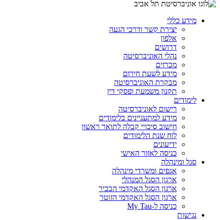
מידע כללי
יצירת קשר ודרכי הגעה
אלפון
דרושים
נהלי האוניברסיטה
מכרזים
מידע לשעת חירום
מבקרת האוניברסיטה
תקנון משמעת ופסקי דין
לימודים
רישום לאוניברסיטה
מידע למתעניינים בלימודים
חישוב סיכויי קבלה לתואר ראשון
לוח שנת הלימודים
ידיעונים
כניסה לאזור האישי
סגל ומינהלה
אגפים ומשרדי מינהלה
ארגון הסגל המנהלי
ארגון הסגל האקדמי הבכיר
ארגון הסגל האקדמי הזוטר
כניסה ל-My Tau
נגישות