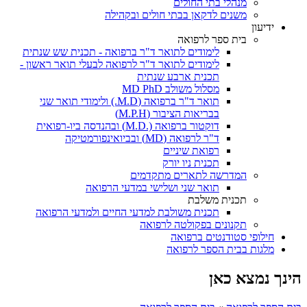
מנהלי בתי החולים
משנים לדקאן בבתי חולים ובקהילה
ידיעון
בית ספר לרפואה
לימודים לתואר ד"ר ברפואה - תכנית שש שנתית
לימודים לתואר ד"ר לרפואה לבעלי תואר ראשון -
תכנית ארבע שנתית
מסלול משולב MD PhD
תואר ד"ר ברפואה (M.D.) ולימודי תואר שני
בבריאות הציבור (M.P.H)
דוקטור ברפואה (.M.D) ובהנדסה ביו-רפואית
ד"ר לרפואה (MD) ובביואינפורמטיקה
רפואת שיניים
תכנית ניו יורק
המדרשה לתארים מתקדמים
תואר שני ושלישי במדעי הרפואה
תכנית משלבת
תכנית משולבת למדעי החיים ולמדעי הרפואה
תקנונים בפקולטה לרפואה
חילופי סטודנטים ברפואה
מלגות בבית הספר לרפואה
הינך נמצא כאן