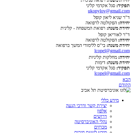
יחידת משנה:
רפואה פנימית
תפקיד:
סגל אקדמי קליני
ukopylov@gmail.com
ד"ר שגיא ליאון קופל
יחידה:
הפקולטה לרפואה
יחידת משנה:
רפואת המשפחה - קלינית
ד"ר לאוריאן קופל
יחידה:
הפקולטה לרפואה
יחידת משנה:
בי"ס ללימודי המשך ברפואה
lcopel@gmail.com
יחידה:
מחלקות קליניות
יחידת משנה:
דימות
תפקיד:
סגל אקדמי קליני
lcopel@gmail.com
הבא
הקודם
מידע כללי
יצירת קשר ודרכי הגעה
אלפון
דרושים
נהלי האוניברסיטה
מכרזים
מידע לשעת חירום