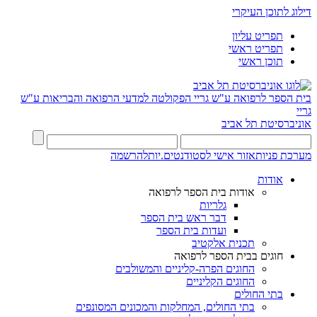
דילוג לתוכן העיקרי
תפריט עליון
תפריט ראשי
תוכן ראשי
בית הספר לרפואה ע"ש גריי
הפקולטה למדעי הרפואה והבריאות ע"ש
גריי
אוניברסיטת תל אביב
מערכת פניות
אזור אישי לסטודנטים.יות
להרשמה
אודות
אודות בית הספר לרפואה
גלריות
דבר ראש בית הספר
ועדות בית הספר
תכנית אלקטיב
חוגים בבית הספר לרפואה
החוגים הפרה-קליניים והמשולבים
החוגים הקליניים
בתי החולים
בתי החולים, המחלקות והמכונים המסונפים