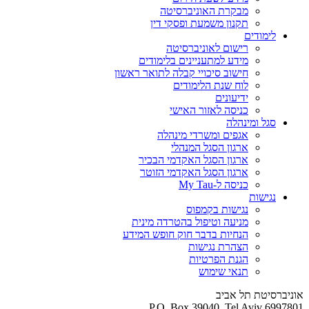
מבקרת האוניברסיטה
תקנון משמעת ופסקי דין
לימודים
רישום לאוניברסיטה
מידע למתעניינים בלימודים
חישוב סיכויי קבלה לתואר ראשון
לוח שנת הלימודים
ידיעונים
כניסה לאזור האישי
סגל ומינהלה
אגפים ומשרדי מינהלה
ארגון הסגל המנהלי
ארגון הסגל האקדמי הבכיר
ארגון הסגל האקדמי הזוטר
כניסה ל-My Tau
נגישות
נגישות בקמפוס
מניעה וטיפול בהטרדה מינית
הנחיות בדבר חוק חופש המידע
הצהרת נגישות
הגנת הפרטיות
תנאי שימוש
אוניברסיטת תל אביב
P.O. Box 39040, Tel Aviv 6997801