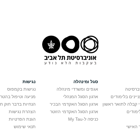
סגל ומינהלה
נגישות
יברסיטה
אגפים ומשרדי מינהלה
נגישות בקמפוס
יינים בלימודים
ארגון הסגל המנהלי
מניעה וטיפול בהטר
י קבלה לתואר ראשון
ארגון הסגל האקדמי הבכיר
הנחיות בדבר חוק ח
ימודים
ארגון הסגל האקדמי הזוטר
הצהרת נגישות
כניסה ל-My Tau
הגנת הפרטיות
 האישי
תנאי שימוש