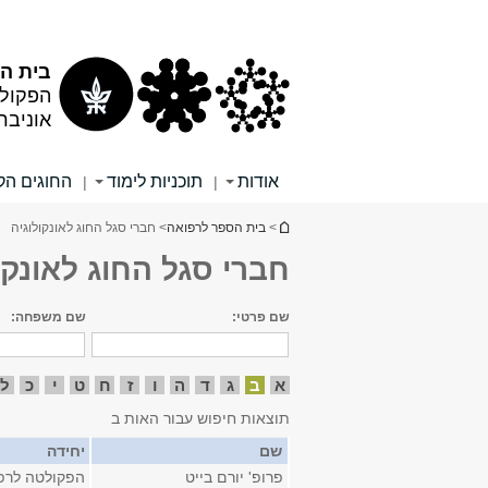
תוכן
תפריט
עליון
ראשי
בית הס
הפקולט
אוניבר
אודות
תוכניות לימוד
החוגים הקל
|
|
הינך נמצא כאן
>
בית הספר לרפואה
> חברי סגל החוג לאונקולוגיה
חברי סגל החוג לאונקו
שם פרטי:
שם משפחה:
א
ב
ג
ד
ה
ו
ז
ח
ט
י
כ
ל
תוצאות חיפוש עבור האות ב
שם
יחידה
פרופ' יורם בייט
הפקולטה לרפ