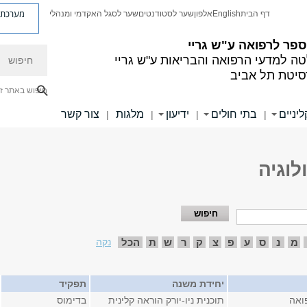
מערכת פ
דף הבית
English
אלפון
שער לסטודנטים
שער לסגל האקדמי ומנהלי
פר לרפואה ע"ש גריי
חיפוש
ה למדעי הרפואה והבריאות ע"ש גריי
סיטת תל אביב
חיפוש באתר ז
יניים
בתי חולים
ידיעון
מלגות
צור קשר
|
|
|
|
לוגיה
מ
נ
ס
ע
פ
צ
ק
ר
ש
ת
הכל
נקה
יחידת משנה
תפקיד
ואה
תוכנית ניו-יורק הוראה קלינית
בדימוס