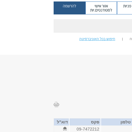
ניות
אזור אישי
להרשמה
לסטודנטים.יות
ה
חיפוש בכל האוניברסיטה
טלפון
פקס
דוא"ל
09-7472212