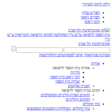
דילוג לתוכן העיקרי
תפריט עליון
תפריט ראשי
תוכן ראשי
בית הספר לרפואה ע"ש גריי
הפקולטה למדעי הרפואה והבריאות ע"ש
גריי
אוניברסיטת תל אביב
מערכת פניות
אזור אישי לסטודנטים.יות
להרשמה
אודות
אודות בית הספר לרפואה
גלריות
דבר ראש בית הספר
ועדות בית הספר
תכנית אלקטיב
חוגים בבית הספר לרפואה
החוגים הפרה-קליניים והמשולבים
החוגים הקליניים
בתי החולים
בתי החולים, המחלקות והמכונים המסונפים