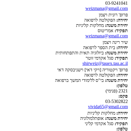
03-9241041
weizmana@gmail.com
פרופ' רונית ויצמן
יחידה:
הפקולטה לרפואה
יחידת משנה:
מחלקות קליניות
תפקיד:
אמריטוס
weizmana@gmail.com
שיר רינה ויצמן
יחידה:
בית הספר לרפואה
יחידת משנה:
ביולוגיה תאית והתפתחותית
תפקיד:
סגל אקדמי זוטר
shirweiz@tauex.tau.ac.il
פרופ' ויקטוריה [ויקי דאי] וישניבסקה דאי
יחידה:
הפקולטה לרפואה
יחידת משנה:
בי"ס ללימודי המשך ברפואה
טלפון:
2321 (פנימי)
פקס:
03-5302822
vivida65@gmail.com
יחידה:
מחלקות קליניות
יחידת משנה:
אופתלמולוגיה
תפקיד:
סגל אקדמי קליני
טלפון: