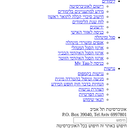
לימודים
רישום לאוניברסיטה
מידע למתעניינים בלימודים
חישוב סיכויי קבלה לתואר ראשון
לוח שנת הלימודים
ידיעונים
כניסה לאזור האישי
סגל ומינהלה
אגפים ומשרדי מינהלה
ארגון הסגל המנהלי
ארגון הסגל האקדמי הבכיר
ארגון הסגל האקדמי הזוטר
כניסה ל-My Tau
נגישות
נגישות בקמפוס
מניעה וטיפול בהטרדה מינית
הנחיות בדבר חוק חופש המידע
הצהרת נגישות
הגנת הפרטיות
תנאי שימוש
אוניברסיטת תל אביב
P.O. Box 39040, Tel Aviv 6997801
חיפוש באתר זה
חיפוש בכל האוניברסיטה