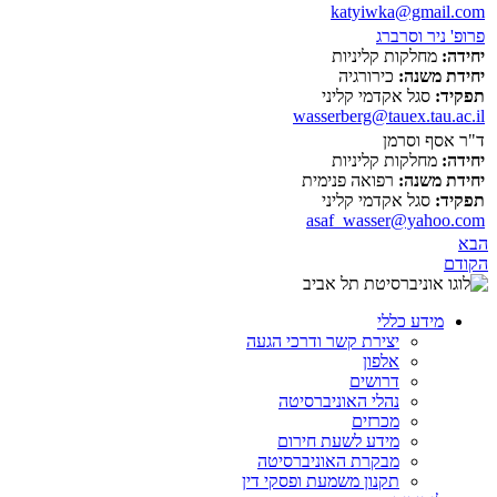
katyiwka@gmail.com
פרופ' ניר וסרברג
יחידה:
מחלקות קליניות
יחידת משנה:
כירורגיה
תפקיד:
סגל אקדמי קליני
wasserberg@tauex.tau.ac.il
ד"ר אסף וסרמן
יחידה:
מחלקות קליניות
יחידת משנה:
רפואה פנימית
תפקיד:
סגל אקדמי קליני
asaf_wasser@yahoo.com
הבא
הקודם
מידע כללי
יצירת קשר ודרכי הגעה
אלפון
דרושים
נהלי האוניברסיטה
מכרזים
מידע לשעת חירום
מבקרת האוניברסיטה
תקנון משמעת ופסקי דין