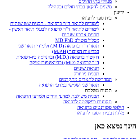
מנהלי בתי החולים
משנים לדקאן בבתי חולים ובקהילה
ידיעון
בית ספר לרפואה
לימודים לתואר ד"ר ברפואה - תכנית שש שנתית
לימודים לתואר ד"ר לרפואה לבעלי תואר ראשון -
תכנית ארבע שנתית
מסלול משולב MD PhD
תואר ד"ר ברפואה (M.D.) ולימודי תואר שני
בבריאות הציבור (M.P.H)
דוקטור ברפואה (.M.D) ובהנדסה ביו-רפואית
ד"ר לרפואה (MD) ובביואינפורמטיקה
רפואת שיניים
תכנית ניו יורק
המדרשה לתארים מתקדמים
תואר שני ושלישי במדעי הרפואה
תכנית משלבת
תכנית משולבת למדעי החיים ולמדעי הרפואה
תקנונים בפקולטה לרפואה
חילופי סטודנטים ברפואה
מלגות בבית הספר לרפואה
הינך נמצא כאן