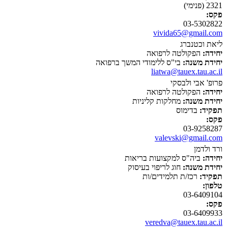
2321 (פנימי)
פקס:
03-5302822
vivida65@gmail.com
ליאת וכטנברג
יחידה:
הפקולטה לרפואה
יחידת משנה:
בי"ס ללימודי המשך ברפואה
liatwa@tauex.tau.ac.il
פרופ' אבי ולבסקי
יחידה:
הפקולטה לרפואה
יחידת משנה:
מחלקות קליניות
תפקיד:
בדימוס
פקס:
03-9258287
valevski@gmail.com
ורד ולדמן
יחידה:
ביה"ס למקצועות בריאות
יחידת משנה:
חוג לריפוי בעיסוק
תפקיד:
רכז/ת תלמידים/ות
טלפון:
03-6409104
פקס:
03-6409933
veredva@tauex.tau.ac.il