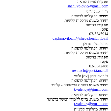
תפקיד:
עמית הוראה
shani.volovic@gmail.com
ד"ר דפנה ולוזני
יחידה:
הפקולטה לרפואה
יחידת משנה:
מחלקות קליניות
תפקיד:
בדימוס
פקס:
03-5345914
daphna.vilozni@sheba.health.gov.il
פרופ' נטליו נח ולך
יחידה:
הפקולטה לרפואה
יחידת משנה:
מחלקות קליניות
תפקיד:
בדימוס
פקס:
03-5342488
nwalach@post.tau.ac.il
ד"ר צח לירון [צח] ולנסי
יחידה:
הפקולטה לרפואה
יחידת משנה:
רפואת המשפחה - קלינית
t.valency@gmail.com
יחידה:
הפקולטה לרפואה
יחידת משנה:
בי"ס ללימודי המשך ברפואה
t.valency@gmail.com
יחידה:
מחלקות קליניות