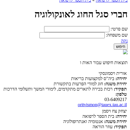
בית הספר לרפואה
»
בית הספר לרפואה
חברי סגל החוג לאונקולוגיה
שם פרטי:
שם משפחה:
נקה
תוצאות חיפוש עבור האות ו
אורית ויסמונסקי
יחידה:
ביה"ס למקצועות בריאות
יחידת משנה:
חוג למודי הפרעות בתקשורת
תפקיד:
רכזת בכירה לתארים מתקדמים, לימודי המשך ותשלומי הדרכות
טלפון:
03-6409217
oritvismon@tauex.tau.ac.il
יצחק צח ויסמן
יחידה:
בית הספר לרפואה
יחידת משנה:
אנטומיה ואנתרופולוגיה
תפקיד:
עוזר הוראה