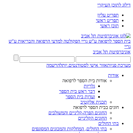
דילוג לתוכן העיקרי
תפריט עליון
תפריט ראשי
תוכן ראשי
בית הספר לרפואה ע"ש גריי
הפקולטה למדעי הרפואה והבריאות ע"ש
גריי
אוניברסיטת תל אביב
מערכת פניות
אזור אישי לסטודנטים.יות
להרשמה
אודות
אודות בית הספר לרפואה
גלריות
דבר ראש בית הספר
ועדות בית הספר
תכנית אלקטיב
חוגים בבית הספר לרפואה
החוגים הפרה-קליניים והמשולבים
החוגים הקליניים
בתי החולים
בתי החולים, המחלקות והמכונים המסונפים