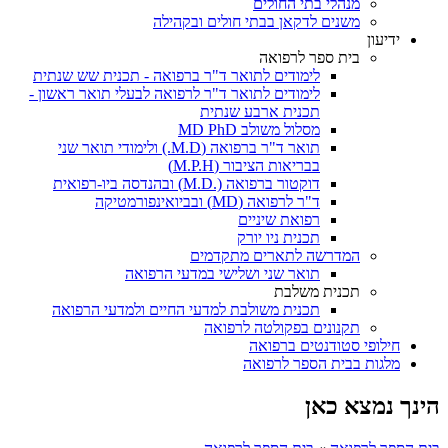
מנהלי בתי החולים
משנים לדקאן בבתי חולים ובקהילה
ידיעון
בית ספר לרפואה
לימודים לתואר ד"ר ברפואה - תכנית שש שנתית
לימודים לתואר ד"ר לרפואה לבעלי תואר ראשון -
תכנית ארבע שנתית
מסלול משולב MD PhD
תואר ד"ר ברפואה (M.D.) ולימודי תואר שני
בבריאות הציבור (M.P.H)
דוקטור ברפואה (.M.D) ובהנדסה ביו-רפואית
ד"ר לרפואה (MD) ובביואינפורמטיקה
רפואת שיניים
תכנית ניו יורק
המדרשה לתארים מתקדמים
תואר שני ושלישי במדעי הרפואה
תכנית משלבת
תכנית משולבת למדעי החיים ולמדעי הרפואה
תקנונים בפקולטה לרפואה
חילופי סטודנטים ברפואה
מלגות בבית הספר לרפואה
הינך נמצא כאן