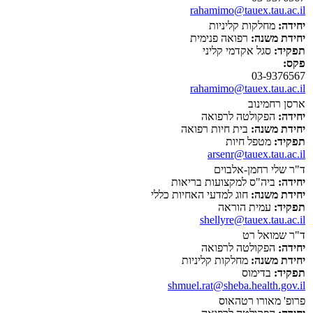
rahamimo@tauex.tau.ac.il
יחידה:
מחלקות קליניות
יחידת משנה:
רפואה פנימית
תפקיד:
סגל אקדמי קליני
פקס:
03-9376567
rahamimo@tauex.tau.ac.il
ארסן רחמינוב
יחידה:
הפקולטה לרפואה
יחידת משנה:
בית חיות רפואה
תפקיד:
מטפל חיות
arsenr@tauex.tau.ac.il
ד"ר שלי רחמן-אלבוים
יחידה:
ביה"ס למקצועות בריאות
יחידת משנה:
חוג למדעי האחיות כללי
תפקיד:
עמית הוראה
shellyre@tauex.tau.ac.il
ד"ר שמואל רט
יחידה:
הפקולטה לרפואה
יחידת משנה:
מחלקות קליניות
תפקיד:
בדימוס
shmuel.rat@sheba.health.gov.il
פרופ' מאורו רטהאוס