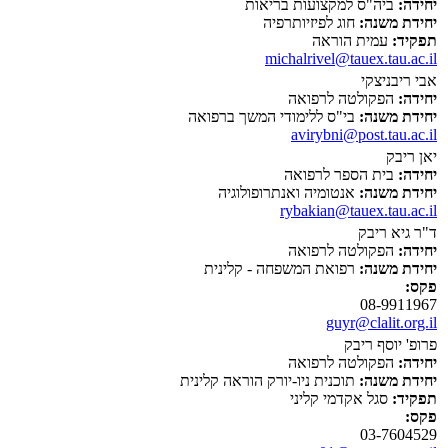
יחידה:
ביה"ס למקצועות בריאות
יחידת משנה:
חוג לפיזיותרפיה
תפקיד:
עמית הוראה
michalrivel@tauex.tau.ac.il
אבי ריבניצקי
יחידה:
הפקולטה לרפואה
יחידת משנה:
בי"ס ללימודי המשך ברפואה
avirybni@post.tau.ac.il
יאן ריבק
יחידה:
בית הספר לרפואה
יחידת משנה:
אנטומיה ואנתרופולוגיה
rybakian@tauex.tau.ac.il
ד"ר גיא ריבק
יחידה:
הפקולטה לרפואה
יחידת משנה:
רפואת המשפחה - קלינית
פקס:
08-9911967
guyr@clalit.org.il
פרופ' יוסף ריבק
יחידה:
הפקולטה לרפואה
יחידת משנה:
תוכנית ניו-יורק הוראה קלינית
תפקיד:
סגל אקדמי קליני
פקס:
03-7604529