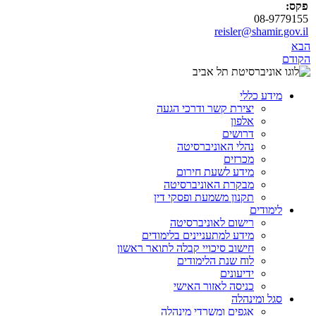
פקס:
08-9779155
reisler@shamir.gov.il
הבא
הקודם
מידע כללי
יצירת קשר ודרכי הגעה
אלפון
דרושים
נהלי האוניברסיטה
מכרזים
מידע לשעת חירום
מבקרת האוניברסיטה
תקנון משמעת ופסקי דין
לימודים
רישום לאוניברסיטה
מידע למתעניינים בלימודים
חישוב סיכויי קבלה לתואר ראשון
לוח שנת הלימודים
ידיעונים
כניסה לאזור האישי
סגל ומינהלה
אגפים ומשרדי מינהלה