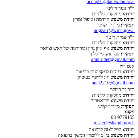
occup01@tauex.tau.ac.il
ד"ר נוגזר ריז'יני
יחידה:
מחלקות קליניות
יחידת משנה:
הרדמה וטיפול נמרץ
תפקיד:
מדריך קליני
nogzarr@wmc.gov.il
ד"ר עמית ריטר
יחידה:
מחלקות קליניות
יחידת משנה:
אף אוזן גרון וכירורגיה של ראש וצוואר
תפקיד:
סגל אקדמי קליני
amit.ritter@gmail.com
אנט רייז
יחידה:
ביה"ס למקצועות בריאות
יחידת משנה:
חוג לריפוי בעיסוק
anet2210@gmail.com
ד"ר גד רייזלר
יחידה:
מחלקות קליניות
יחידת משנה:
פדיאטריה
תפקיד:
מדריך קליני
פקס:
08-9779155
reisler@shamir.gov.il
יחידה:
הפקולטה לרפואה
יחידת משנה:
בי"ס ללימודי המשך ברפואה