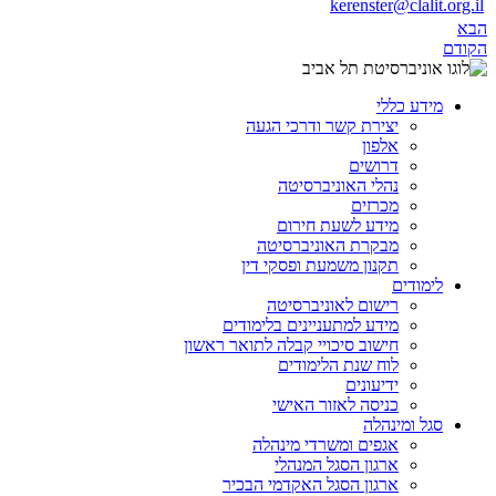
kerenster@clalit.org.il
הבא
הקודם
מידע כללי
יצירת קשר ודרכי הגעה
אלפון
דרושים
נהלי האוניברסיטה
מכרזים
מידע לשעת חירום
מבקרת האוניברסיטה
תקנון משמעת ופסקי דין
לימודים
רישום לאוניברסיטה
מידע למתעניינים בלימודים
חישוב סיכויי קבלה לתואר ראשון
לוח שנת הלימודים
ידיעונים
כניסה לאזור האישי
סגל ומינהלה
אגפים ומשרדי מינהלה
ארגון הסגל המנהלי
ארגון הסגל האקדמי הבכיר