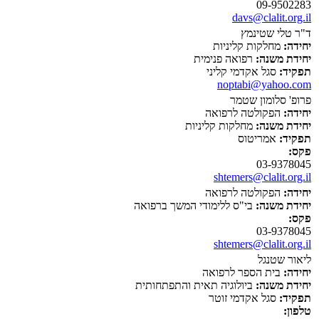
09-9502283
davs@clalit.org.il
ד"ר טלי שטינמץ
יחידה:
מחלקות קליניות
יחידת משנה:
רפואה פנימית
תפקיד:
סגל אקדמי קליני
noptabi@yahoo.com
פרופ' סלומון שטמר
יחידה:
הפקולטה לרפואה
יחידת משנה:
מחלקות קליניות
תפקיד:
אמריטוס
פקס:
03-9378045
shtemers@clalit.org.il
יחידה:
הפקולטה לרפואה
יחידת משנה:
בי"ס ללימודי המשך ברפואה
פקס:
03-9378045
shtemers@clalit.org.il
ליאור שטנגל
יחידה:
בית הספר לרפואה
יחידת משנה:
ביולוגיה תאית והתפתחותית
תפקיד:
סגל אקדמי זוטר
טלפון: