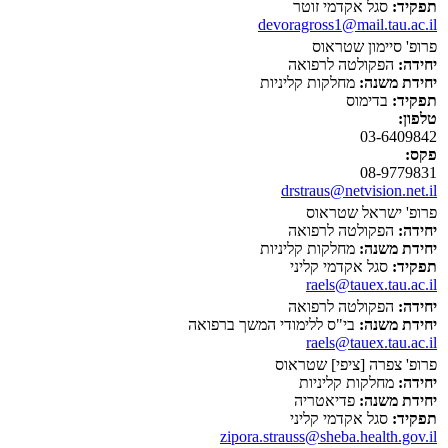
תפקיד:
סגל אקדמי זוטר
devoragross1@mail.tau.ac.il
פרופ' סיימון שטראוס
יחידה:
הפקולטה לרפואה
יחידת משנה:
מחלקות קליניות
תפקיד:
בדימוס
טלפון:
03-6409842
פקס:
08-9779831
drstraus@netvision.net.il
פרופ' ישראל שטראוס
יחידה:
הפקולטה לרפואה
יחידת משנה:
מחלקות קליניות
תפקיד:
סגל אקדמי קליני
raels@tauex.tau.ac.il
יחידה:
הפקולטה לרפואה
יחידת משנה:
בי"ס ללימודי המשך ברפואה
raels@tauex.tau.ac.il
פרופ' צפרה [ציפי] שטראוס
יחידה:
מחלקות קליניות
יחידת משנה:
פדיאטריה
תפקיד:
סגל אקדמי קליני
zipora.strauss@sheba.health.gov.il