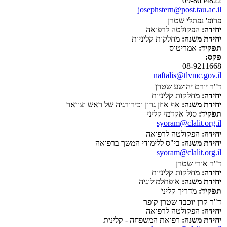
09-8654822
josephstern@post.tau.ac.il
פרופ' נפתלי שטרן
יחידה:
הפקולטה לרפואה
יחידת משנה:
מחלקות קליניות
תפקיד:
אמריטוס
פקס:
08-9211668
naftalis@tlvmc.gov.il
ד"ר יורם יהושע שטרן
יחידה:
מחלקות קליניות
יחידת משנה:
אף אוזן גרון וכירורגיה של ראש וצוואר
תפקיד:
סגל אקדמי קליני
syoram@clalit.org.il
יחידה:
הפקולטה לרפואה
יחידת משנה:
בי"ס ללימודי המשך ברפואה
syoram@clalit.org.il
ד"ר אורי שטרן
יחידה:
מחלקות קליניות
יחידת משנה:
אופתלמולוגיה
תפקיד:
מדריך קליני
ד"ר קרן יוכבד שטרן קופר
יחידה:
הפקולטה לרפואה
יחידת משנה:
רפואת המשפחה - קלינית