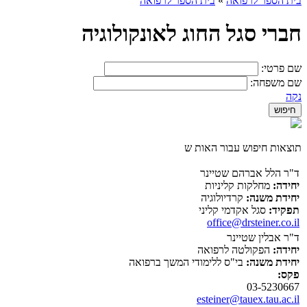
בית הספר לרפואה
»
בית הספר לרפואה
חברי סגל החוג לאונקולוגיה
שם פרטי:
שם משפחה:
נקה
תוצאות חיפוש עבור האות ש
ד"ר הלל אברהם שטיינר
יחידה:
מחלקות קליניות
יחידת משנה:
קרדיולוגיה
תפקיד:
סגל אקדמי קליני
office@drsteiner.co.il
ד"ר אבלין שטיינר
יחידה:
הפקולטה לרפואה
יחידת משנה:
בי"ס ללימודי המשך ברפואה
פקס:
03-5230667
esteiner@tauex.tau.ac.il