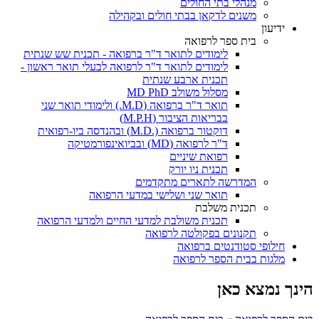
מנהלי בתי החולים
משנים לדקאן בבתי חולים ובקהילה
ידיעון
בית ספר לרפואה
לימודים לתואר ד"ר ברפואה - תכנית שש שנתית
לימודים לתואר ד"ר לרפואה לבעלי תואר ראשון -
תכנית ארבע שנתית
מסלול משולב MD PhD
תואר ד"ר ברפואה (M.D.) ולימודי תואר שני
בבריאות הציבור (M.P.H)
דוקטור ברפואה (.M.D) ובהנדסה ביו-רפואית
ד"ר לרפואה (MD) ובביואינפורמטיקה
רפואת שיניים
תכנית ניו יורק
המדרשה לתארים מתקדמים
תואר שני ושלישי במדעי הרפואה
תכנית משלבת
תכנית משולבת למדעי החיים ולמדעי הרפואה
תקנונים בפקולטה לרפואה
חילופי סטודנטים ברפואה
מלגות בבית הספר לרפואה
הינך נמצא כאן