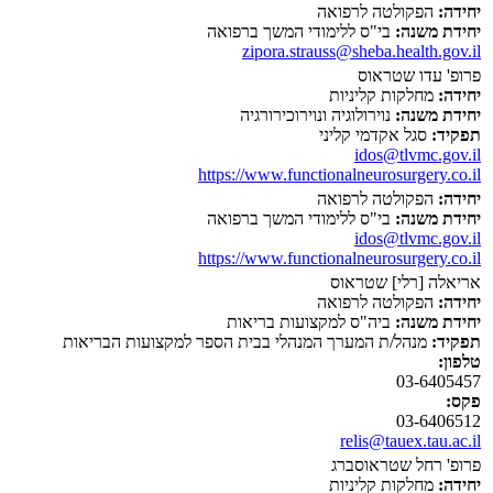
יחידה:
הפקולטה לרפואה
יחידת משנה:
בי"ס ללימודי המשך ברפואה
zipora.strauss@sheba.health.gov.il
פרופ' עדו שטראוס
יחידה:
מחלקות קליניות
יחידת משנה:
נוירולוגיה ונוירוכירורגיה
תפקיד:
סגל אקדמי קליני
idos@tlvmc.gov.il
https://www.functionalneurosurgery.co.il
יחידה:
הפקולטה לרפואה
יחידת משנה:
בי"ס ללימודי המשך ברפואה
idos@tlvmc.gov.il
https://www.functionalneurosurgery.co.il
אריאלה [רלי] שטראוס
יחידה:
הפקולטה לרפואה
יחידת משנה:
ביה"ס למקצועות בריאות
תפקיד:
מנהל/ת המערך המנהלי בבית הספר למקצועות הבריאות
טלפון:
03-6405457
פקס:
03-6406512
relis@tauex.tau.ac.il
פרופ' רחל שטראוסברג
יחידה:
מחלקות קליניות