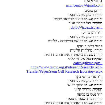
03-6974181
amir.bentov@gmail.com
דור בן טובים
יחידה:
הפקולטה לרפואה
יחידת משנה:
ביה"ס לרפואת שינים
תפקיד:
סגל אקדמי זוטר
dorbt@tauex.tau.ac.il
ד"ר רונן בן יוסף
יחידה:
הפקולטה לרפואה
יחידת משנה:
רפואת המשפחה - קלינית
פרופ' דלית בן יוסף
יחידה:
מחלקות קליניות
יחידת משנה:
ביולוגיה תאית והתפתחותית
תפקיד:
סגל אקדמי קליני
dalitb@tlvmc.gov.il
https://www.tasmc.org.il/sites/en/Research/Tech-
Transfer/Pages/Stem-Cell-Research-laboratory.aspx
ד"ר עדי בן ישי בקר
יחידה:
הפקולטה לרפואה
יחידת משנה:
חינוך רפואי
תפקיד:
מדריך קליני
ד"ר נטלי בן כליפה
יחידה:
בית הספר לרפואה
יחידת משנה:
ביולוגיה תאית והתפתחותית