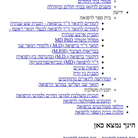
מנהלי בתי החולים
משנים לדקאן בבתי חולים ובקהילה
ידיעון
בית ספר לרפואה
לימודים לתואר ד"ר ברפואה - תכנית שש שנתית
לימודים לתואר ד"ר לרפואה לבעלי תואר ראשון -
תכנית ארבע שנתית
מסלול משולב MD PhD
תואר ד"ר ברפואה (M.D.) ולימודי תואר שני
בבריאות הציבור (M.P.H)
דוקטור ברפואה (.M.D) ובהנדסה ביו-רפואית
ד"ר לרפואה (MD) ובביואינפורמטיקה
רפואת שיניים
תכנית ניו יורק
המדרשה לתארים מתקדמים
תואר שני ושלישי במדעי הרפואה
תכנית משלבת
תכנית משולבת למדעי החיים ולמדעי הרפואה
תקנונים בפקולטה לרפואה
חילופי סטודנטים ברפואה
מלגות בבית הספר לרפואה
הינך נמצא כאן