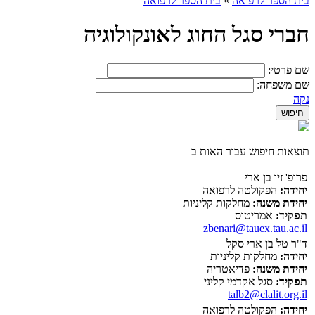
בית הספר לרפואה
»
בית הספר לרפואה
חברי סגל החוג לאונקולוגיה
שם פרטי:
שם משפחה:
נקה
תוצאות חיפוש עבור האות ב
פרופ' זיו בן ארי
יחידה:
הפקולטה לרפואה
יחידת משנה:
מחלקות קליניות
תפקיד:
אמריטוס
zbenari@tauex.tau.ac.il
ד"ר טל בן ארי סקל
יחידה:
מחלקות קליניות
יחידת משנה:
פדיאטריה
תפקיד:
סגל אקדמי קליני
talb2@clalit.org.il
יחידה:
הפקולטה לרפואה