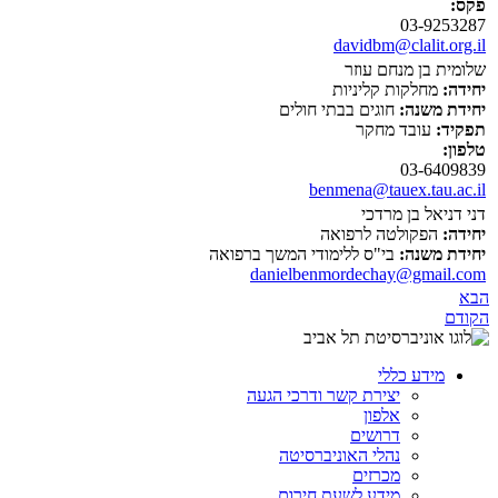
פקס:
03-9253287
davidbm@clalit.org.il
שלומית בן מנחם עוזר
יחידה:
מחלקות קליניות
יחידת משנה:
חוגים בבתי חולים
תפקיד:
עובד מחקר
טלפון:
03-6409839
benmena@tauex.tau.ac.il
דני דניאל בן מרדכי
יחידה:
הפקולטה לרפואה
יחידת משנה:
בי"ס ללימודי המשך ברפואה
danielbenmordechay@gmail.com
הבא
הקודם
מידע כללי
יצירת קשר ודרכי הגעה
אלפון
דרושים
נהלי האוניברסיטה
מכרזים
מידע לשעת חירום