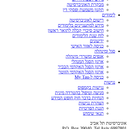
מבקרת האוניברסיטה
תקנון משמעת ופסקי דין
לימודים
רישום לאוניברסיטה
מידע למתעניינים בלימודים
חישוב סיכויי קבלה לתואר ראשון
לוח שנת הלימודים
ידיעונים
כניסה לאזור האישי
סגל ומינהלה
אגפים ומשרדי מינהלה
ארגון הסגל המנהלי
ארגון הסגל האקדמי הבכיר
ארגון הסגל האקדמי הזוטר
כניסה ל-My Tau
נגישות
נגישות בקמפוס
מניעה וטיפול בהטרדה מינית
הנחיות בדבר חוק חופש המידע
הצהרת נגישות
הגנת הפרטיות
תנאי שימוש
אוניברסיטת תל אביב
P.O. Box 39040, Tel Aviv 6997801