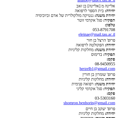
anatbe@tauex.tau.ac.il
אליינה מ [אליינה] בן זאב
יחידה:
בית הספר לרפואה
יחידת משנה:
גנטיקה מולקולרית של אדם וביוכימיה
תפקיד:
סגל אקדמי זוטר
טלפון:
053-8791708
eleinae@mail.tau.ac.il
פרופ' הרצל בן חור
יחידה:
הפקולטה לרפואה
יחידת משנה:
מחלקות קליניות
תפקיד:
בדימוס
פקס:
08-9450955
herzelb1@gmail.com
פרופ' שומרון בן חורין
יחידה:
מחלקות קליניות
יחידת משנה:
רפואה פנימית
תפקיד:
סגל אקדמי קליני
פקס:
03-5303160
shomron.benhorin@gmail.com
פרופ' יעקב בן חיים
יחידה:
מחלקות קליניות