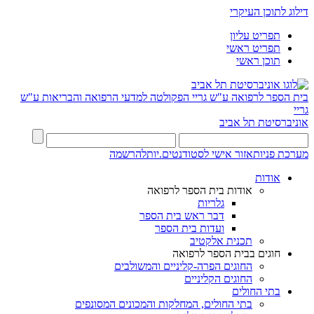
דילוג לתוכן העיקרי
תפריט עליון
תפריט ראשי
תוכן ראשי
בית הספר לרפואה ע"ש גריי
הפקולטה למדעי הרפואה והבריאות ע"ש
גריי
אוניברסיטת תל אביב
מערכת פניות
אזור אישי לסטודנטים.יות
להרשמה
אודות
אודות בית הספר לרפואה
גלריות
דבר ראש בית הספר
ועדות בית הספר
תכנית אלקטיב
חוגים בבית הספר לרפואה
החוגים הפרה-קליניים והמשולבים
החוגים הקליניים
בתי החולים
בתי החולים, המחלקות והמכונים המסונפים