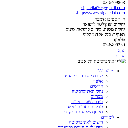
03-6409868
sigaleilat70@gmail.com
https://www.sigaleilat.com/
ד"ר סטיבן אימבר
יחידה:
הפקולטה לרפואה
יחידת משנה:
ביה"ס לרפואת שינים
תפקיד:
סגל אקדמי קליני
טלפון:
03-6409230
הבא
הקודם
מידע כללי
יצירת קשר ודרכי הגעה
אלפון
דרושים
נהלי האוניברסיטה
מכרזים
מידע לשעת חירום
מבקרת האוניברסיטה
תקנון משמעת ופסקי דין
לימודים
רישום לאוניברסיטה
מידע למתעניינים בלימודים