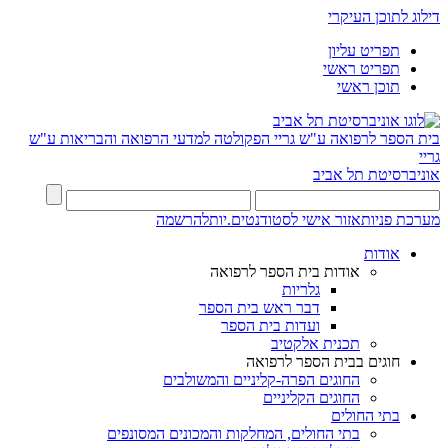
דילוג לתוכן העיקרי
תפריט עליון
תפריט ראשי
תוכן ראשי
בית הספר לרפואה ע"ש גריי
הפקולטה למדעי הרפואה והבריאות ע"ש
גריי
אוניברסיטת תל אביב
מערכת פניות
אזור אישי לסטודנטים.יות
להרשמה
אודות
אודות בית הספר לרפואה
גלריות
דבר ראש בית הספר
ועדות בית הספר
תכנית אלקטיב
חוגים בבית הספר לרפואה
החוגים הפרה-קליניים והמשולבים
החוגים הקליניים
בתי החולים
בתי החולים, המחלקות והמכונים המסונפים