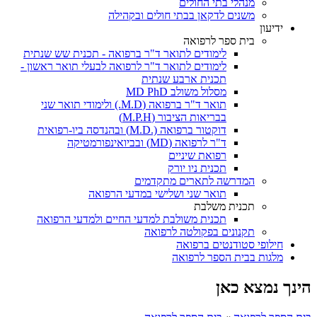
מנהלי בתי החולים
משנים לדקאן בבתי חולים ובקהילה
ידיעון
בית ספר לרפואה
לימודים לתואר ד"ר ברפואה - תכנית שש שנתית
לימודים לתואר ד"ר לרפואה לבעלי תואר ראשון -
תכנית ארבע שנתית
מסלול משולב MD PhD
תואר ד"ר ברפואה (M.D.) ולימודי תואר שני
בבריאות הציבור (M.P.H)
דוקטור ברפואה (.M.D) ובהנדסה ביו-רפואית
ד"ר לרפואה (MD) ובביואינפורמטיקה
רפואת שיניים
תכנית ניו יורק
המדרשה לתארים מתקדמים
תואר שני ושלישי במדעי הרפואה
תכנית משלבת
תכנית משולבת למדעי החיים ולמדעי הרפואה
תקנונים בפקולטה לרפואה
חילופי סטודנטים ברפואה
מלגות בבית הספר לרפואה
הינך נמצא כאן