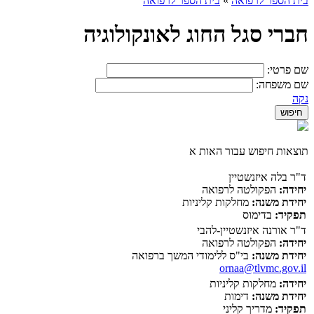
בית הספר לרפואה
»
בית הספר לרפואה
חברי סגל החוג לאונקולוגיה
שם פרטי:
שם משפחה:
נקה
תוצאות חיפוש עבור האות א
ד"ר בלה איזנשטיין
יחידה:
הפקולטה לרפואה
יחידת משנה:
מחלקות קליניות
תפקיד:
בדימוס
ד"ר אורנה איזנשטיין-להבי
יחידה:
הפקולטה לרפואה
יחידת משנה:
בי"ס ללימודי המשך ברפואה
ornaa@tlvmc.gov.il
יחידה:
מחלקות קליניות
יחידת משנה:
דימות
תפקיד:
מדריך קליני