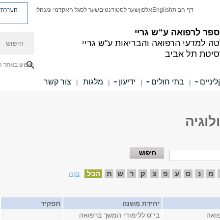
מערכת פ
דף הבית
English
אלפון
שער לסטודנטים
שער לסגל האקדמי ומנהלי
פר לרפואה ע"ש גריי
חיפוש
ה למדעי הרפואה והבריאות ע"ש גריי
סיטת תל אביב
חיפוש באתר ז
יניים
בתי חולים
ידיעון
מלגות
צור קשר
|
|
|
|
לוגיה
מ
נ
ס
ע
פ
צ
ק
ר
ש
ת
הכל
נקה
יחידת משנה
תפקיד
ואה
בי"ס ללימודי המשך ברפואה