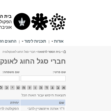
תוכן
תפריט
עליון
ראשי
בית הס
הפקולט
אוניבר
אודות
תוכניות לימוד
החוגים הקל
|
|
הינך נמצא כאן
>
בית הספר לרפואה
> חברי סגל החוג לאונקולוגיה
חברי סגל החוג לאונקו
שם פרטי:
שם משפחה:
א
ב
ג
ד
ה
ו
ז
ח
ט
י
כ
ל
תוצאות חיפוש עבור האות הכל
שם
יחידה
ד"ר אורנה איזנשטיין-להבי
הפקולטה לרפ