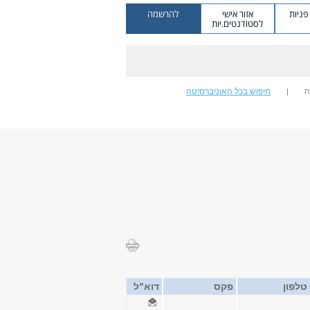
ניות
אזור אישי
להרשמה
לסטודנטים.יות
ה
חיפוש בכל האוניברסיטה
טלפון
פקס
דוא"ל