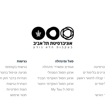
סגל ומינהלה
נגישות
יברסיטה
אגפים ומשרדי מינהלה
נגישות בקמפוס
יינים בלימודים
ארגון הסגל המנהלי
מניעה וטיפול בהטר
י קבלה לתואר ראשון
ארגון הסגל האקדמי הבכיר
הנחיות בדבר חוק ח
ימודים
ארגון הסגל האקדמי הזוטר
הצהרת נגישות
כניסה ל-My Tau
הגנת הפרטיות
 האישי
תנאי שימוש