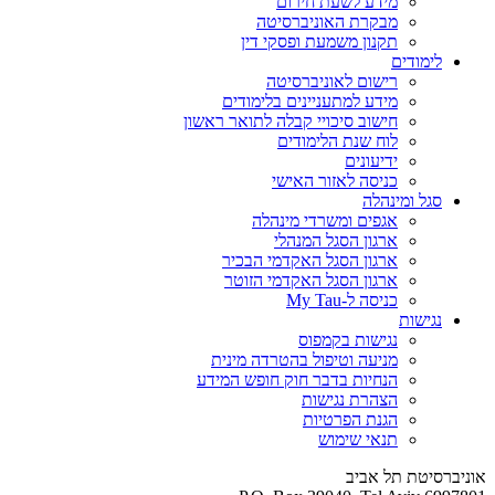
מידע לשעת חירום
מבקרת האוניברסיטה
תקנון משמעת ופסקי דין
לימודים
רישום לאוניברסיטה
מידע למתעניינים בלימודים
חישוב סיכויי קבלה לתואר ראשון
לוח שנת הלימודים
ידיעונים
כניסה לאזור האישי
סגל ומינהלה
אגפים ומשרדי מינהלה
ארגון הסגל המנהלי
ארגון הסגל האקדמי הבכיר
ארגון הסגל האקדמי הזוטר
כניסה ל-My Tau
נגישות
נגישות בקמפוס
מניעה וטיפול בהטרדה מינית
הנחיות בדבר חוק חופש המידע
הצהרת נגישות
הגנת הפרטיות
תנאי שימוש
אוניברסיטת תל אביב