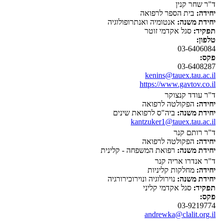
ד"ר שחר קנין
יחידה:
בית הספר לרפואה
יחידת משנה:
אנטומיה ואנתרופולוגיה
תפקיד:
סגל אקדמי זוטר
טלפון:
03-6406084
פקס:
03-6408287
kenins@tauex.tau.ac.il
https://www.gavtov.co.il
ד"ר עודד קנצוקר
יחידה:
הפקולטה לרפואה
יחידת משנה:
ביה"ס לרפואת שינים
kantzuker1@tauex.tau.ac.il
ד"ר רותם קנר
יחידה:
הפקולטה לרפואה
יחידת משנה:
רפואת המשפחה - קלינית
ד"ר אנדרו אריה קנר
יחידה:
מחלקות קליניות
יחידת משנה:
נוירולוגיה ונוירוכירורגיה
תפקיד:
סגל אקדמי קליני
פקס:
03-9219774
andrewka@clalit.org.il