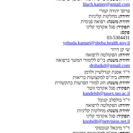
lilach.kamer@gmail.com
פרופ' יהודה קמרי
יחידה:
מחלקות קליניות
יחידת משנה:
רפואה פנימית
תפקיד:
סגל אקדמי קליני
פקס:
03-5304431
yehuda.kamari@sheba.health.gov.il
שי קן דרור
יחידה:
הפקולטה לרפואה
יחידת משנה:
בי"ס ללימודי המשך ברפואה
drshaikd@gmail.com
ד"ר אסנת קנדלשיין ולדמן
יחידה:
ביה"ס למקצועות בריאות
יחידת משנה:
חוג למודי הפרעות בתקשורת
תפקיד:
סגל אקדמי זוטר
kandelsh@tauex.tau.ac.il
ד"ר בולסלב קנובל
יחידה:
הפקולטה לרפואה
יחידת משנה:
מחלקות קליניות
תפקיד:
סגל אקדמי קליני
knobelb@netvision.net.il
ד"ר מיכאל קנובסקי