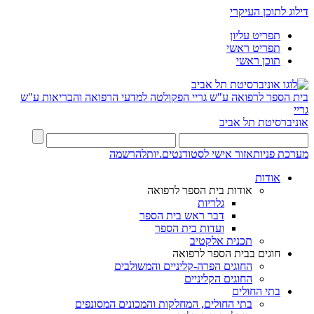
דילוג לתוכן העיקרי
תפריט עליון
תפריט ראשי
תוכן ראשי
בית הספר לרפואה ע"ש גריי
הפקולטה למדעי הרפואה והבריאות ע"ש
גריי
אוניברסיטת תל אביב
מערכת פניות
אזור אישי לסטודנטים.יות
להרשמה
אודות
אודות בית הספר לרפואה
גלריות
דבר ראש בית הספר
ועדות בית הספר
תכנית אלקטיב
חוגים בבית הספר לרפואה
החוגים הפרה-קליניים והמשולבים
החוגים הקליניים
בתי החולים
בתי החולים, המחלקות והמכונים המסונפים