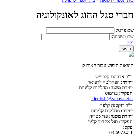
בית הספר לרפואה
»
בית הספר לרפואה
חברי סגל החוג לאונקולוגיה
שם פרטי:
שם משפחה:
נקה
תוצאות חיפוש עבור האות ק
ד"ר אברהם קלפפיש
יחידה:
הפקולטה לרפואה
יחידת משנה:
מחלקות קליניות
תפקיד:
בדימוס
klepfish@zahav.net.il
ד"ר רוקסנה קלפר
יחידה:
מחלקות קליניות
יחידת משנה:
פדיאטריה
תפקיד:
סגל אקדמי קליני
פקס:
03-6972411