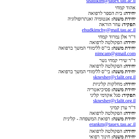
shaulkim@tauex.tau.ac.il
אהוד קמחי
יחידה:
בית הספר לרפואה
יחידת משנה:
אנטומיה ואנתרופולוגיה
תפקיד:
עוזר הוראה
ehudkimchy@mail.tau.ac.il
ד"ר אלן נמרוד קמחי
יחידה:
הפקולטה לרפואה
יחידת משנה:
בי"ס ללימודי המשך ברפואה
nimcam@gmail.com
ד"ר שירי קמחי נשר
יחידה:
הפקולטה לרפואה
יחידת משנה:
בי"ס ללימודי המשך ברפואה
sknesher@clalit.org.il
יחידה:
מחלקות קליניות
יחידת משנה:
פסיכיאטריה
תפקיד:
סגל אקדמי קליני
sknesher@clalit.org.il
ד"ר ערן קמיני
יחידה:
הפקולטה לרפואה
יחידת משנה:
רפואת המשפחה - קלינית
erankm@tauex.tau.ac.il
יחידה:
הפקולטה לרפואה
יחידת משנה:
חינוך רפואי