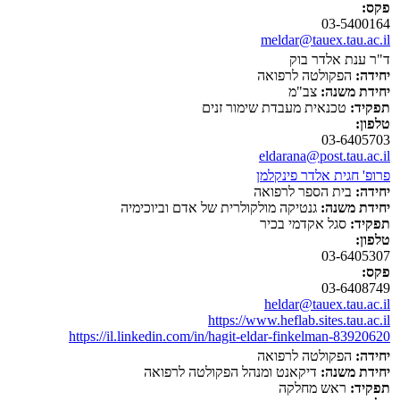
פקס:
03-5400164
meldar@tauex.tau.ac.il
ד"ר ענת אלדר בוק
יחידה:
הפקולטה לרפואה
יחידת משנה:
צב"מ
תפקיד:
טכנאית מעבדת שימור זנים
טלפון:
03-6405703
eldarana@post.tau.ac.il
פרופ' חגית אלדר פינקלמן
יחידה:
בית הספר לרפואה
יחידת משנה:
גנטיקה מולקולרית של אדם וביוכימיה
תפקיד:
סגל אקדמי בכיר
טלפון:
03-6405307
פקס:
03-6408749
heldar@tauex.tau.ac.il
https://www.heflab.sites.tau.ac.il
https://il.linkedin.com/in/hagit-eldar-finkelman-83920620
יחידה:
הפקולטה לרפואה
יחידת משנה:
דיקאנט ומנהל הפקולטה לרפואה
תפקיד:
ראש מחלקה