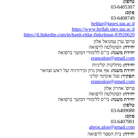
טלפון:
03-6405307
פקס:
03-6408749
heldar@tauex.tau.ac.il
https://www.heflab.sites.tau.ac.il
https://il.linkedin.com/in/hagit-eldar-finkelman-83920620
פרופ' ערן עמנואל אלון
יחידה:
הפקולטה לרפואה
יחידת משנה:
בי"ס ללימודי המשך ברפואה
eranealon@gmail.com
יחידה:
מחלקות קליניות
יחידת משנה:
אף אוזן גרון וכירורגיה של ראש וצוואר
תפקיד:
סגל אקדמי קליני
eranealon@gmail.com
פרופ' אהרון אלון
יחידה:
הפקולטה לרפואה
יחידת משנה:
בי"ס ללימודי המשך ברפואה
טלפון:
03-6409088
פקס:
03-6407901
ahron.alon@gmail.com
יחידה:
בית הספר לרפואה