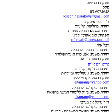
תפקיד:
בדימוס
פקס:
03-6974648
josephineissakov@gmail.con
ד"ר עפר איסקוב
יחידה:
מחלקות קליניות
יחידת משנה:
רפואה פנימית
תפקיד:
סגל אקדמי קליני
oferisak@tauex.tau.ac.il
יובל איתן
יחידה:
בית הספר לרפואה
יחידת משנה:
אנטומיה ואנתרופולוגיה
תפקיד:
עוזר הוראה
פרופ' רם איתן
יחידה:
מחלקות קליניות
יחידת משנה:
גינקולוגיה ומיילדות
תפקיד:
סגל אקדמי קליני
eitanram@yahoo.com
יחידה:
הפקולטה לרפואה
יחידת משנה:
בי"ס ללימודי המשך ברפואה
eitanram@yahoo.com
ד"ר נדאל אל מגרבי
יחידה:
הפקולטה לרפואה
יחידת משנה:
רפואת המשפחה - קלינית