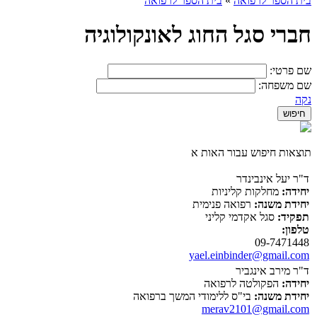
בית הספר לרפואה
»
בית הספר לרפואה
חברי סגל החוג לאונקולוגיה
שם פרטי:
שם משפחה:
נקה
תוצאות חיפוש עבור האות א
ד"ר יעל אינבינדר
יחידה:
מחלקות קליניות
יחידת משנה:
רפואה פנימית
תפקיד:
סגל אקדמי קליני
טלפון:
09-7471448
yael.einbinder@gmail.com
ד"ר מירב אינגביר
יחידה:
הפקולטה לרפואה
יחידת משנה:
בי"ס ללימודי המשך ברפואה
merav2101@gmail.com