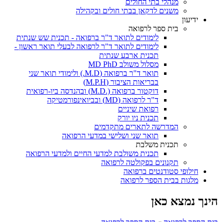
מנהלי בתי החולים
משנים לדקאן בבתי חולים ובקהילה
ידיעון
בית ספר לרפואה
לימודים לתואר ד"ר ברפואה - תכנית שש שנתית
לימודים לתואר ד"ר לרפואה לבעלי תואר ראשון -
תכנית ארבע שנתית
מסלול משולב MD PhD
תואר ד"ר ברפואה (M.D.) ולימודי תואר שני
בבריאות הציבור (M.P.H)
דוקטור ברפואה (.M.D) ובהנדסה ביו-רפואית
ד"ר לרפואה (MD) ובביואינפורמטיקה
רפואת שיניים
תכנית ניו יורק
המדרשה לתארים מתקדמים
תואר שני ושלישי במדעי הרפואה
תכנית משלבת
תכנית משולבת למדעי החיים ולמדעי הרפואה
תקנונים בפקולטה לרפואה
חילופי סטודנטים ברפואה
מלגות בבית הספר לרפואה
הינך נמצא כאן