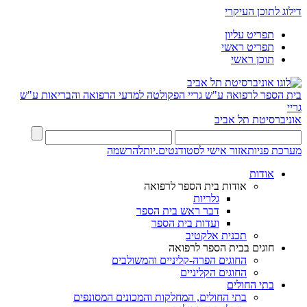
דילוג לתוכן העיקרי
תפריט עליון
תפריט ראשי
תוכן ראשי
בית הספר לרפואה ע"ש גריי
הפקולטה למדעי הרפואה והבריאות ע"ש
גריי
אוניברסיטת תל אביב
מערכת פניות
אזור אישי לסטודנטים.יות
להרשמה
אודות
אודות בית הספר לרפואה
גלריות
דבר ראש בית הספר
ועדות בית הספר
תכנית אלקטיב
חוגים בבית הספר לרפואה
החוגים הפרה-קליניים והמשולבים
החוגים הקליניים
בתי החולים
בתי החולים, המחלקות והמכונים המסונפים