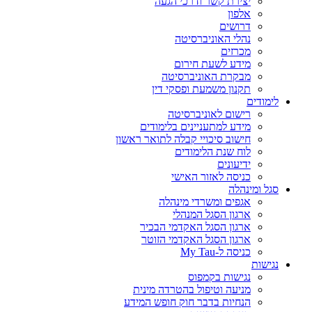
יצירת קשר ודרכי הגעה
אלפון
דרושים
נהלי האוניברסיטה
מכרזים
מידע לשעת חירום
מבקרת האוניברסיטה
תקנון משמעת ופסקי דין
לימודים
רישום לאוניברסיטה
מידע למתעניינים בלימודים
חישוב סיכויי קבלה לתואר ראשון
לוח שנת הלימודים
ידיעונים
כניסה לאזור האישי
סגל ומינהלה
אגפים ומשרדי מינהלה
ארגון הסגל המנהלי
ארגון הסגל האקדמי הבכיר
ארגון הסגל האקדמי הזוטר
כניסה ל-My Tau
נגישות
נגישות בקמפוס
מניעה וטיפול בהטרדה מינית
הנחיות בדבר חוק חופש המידע