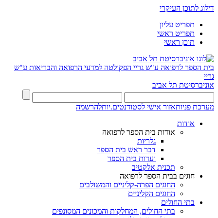
דילוג לתוכן העיקרי
תפריט עליון
תפריט ראשי
תוכן ראשי
בית הספר לרפואה ע"ש גריי
הפקולטה למדעי הרפואה והבריאות ע"ש
גריי
אוניברסיטת תל אביב
מערכת פניות
אזור אישי לסטודנטים.יות
להרשמה
אודות
אודות בית הספר לרפואה
גלריות
דבר ראש בית הספר
ועדות בית הספר
תכנית אלקטיב
חוגים בבית הספר לרפואה
החוגים הפרה-קליניים והמשולבים
החוגים הקליניים
בתי החולים
בתי החולים, המחלקות והמכונים המסונפים