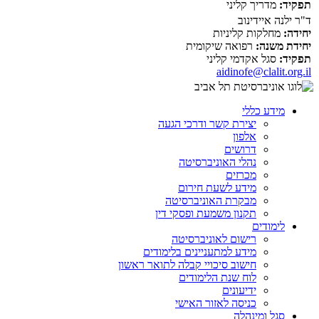
תפקיד:
מדריך קליני
ד"ר ילנה איידינוב
יחידה:
מחלקות קליניות
יחידת משנה:
רפואה שיקומית
תפקיד:
סגל אקדמי קליני
aidinofe@clalit.org.il
מידע כללי
יצירת קשר ודרכי הגעה
אלפון
דרושים
נהלי האוניברסיטה
מכרזים
מידע לשעת חירום
מבקרת האוניברסיטה
תקנון משמעת ופסקי דין
לימודים
רישום לאוניברסיטה
מידע למתעניינים בלימודים
חישוב סיכויי קבלה לתואר ראשון
לוח שנת הלימודים
ידיעונים
כניסה לאזור האישי
סגל ומינהלה