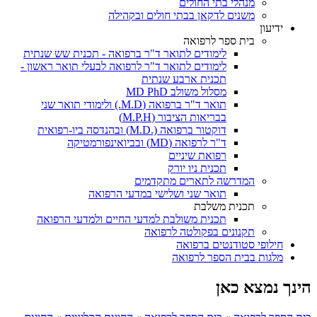
מנהלי בתי החולים
משנים לדקאן בבתי חולים ובקהילה
ידיעון
בית ספר לרפואה
לימודים לתואר ד"ר ברפואה - תכנית שש שנתית
לימודים לתואר ד"ר לרפואה לבעלי תואר ראשון -
תכנית ארבע שנתית
מסלול משולב MD PhD
תואר ד"ר ברפואה (M.D.) ולימודי תואר שני
בבריאות הציבור (M.P.H)
דוקטור ברפואה (.M.D) ובהנדסה ביו-רפואית
ד"ר לרפואה (MD) ובביואינפורמטיקה
רפואת שיניים
תכנית ניו יורק
המדרשה לתארים מתקדמים
תואר שני ושלישי במדעי הרפואה
תכנית משלבת
תכנית משולבת למדעי החיים ולמדעי הרפואה
תקנונים בפקולטה לרפואה
חילופי סטודנטים ברפואה
מלגות בבית הספר לרפואה
הינך נמצא כאן