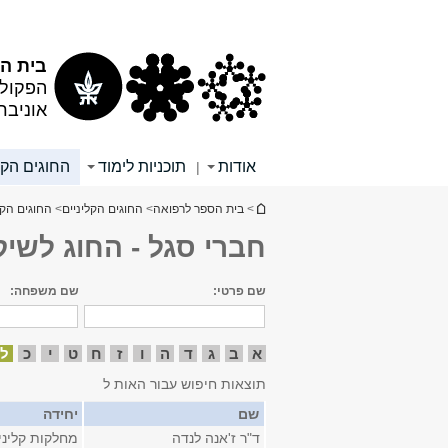
תוכן
תפריט
עליון
ראשי
בית הס
הפקולט
אוניבר
אודות
תוכניות לימוד
החוגים הקל
|
הינך נמצא כאן
>
בית הספר לרפואה
>
החוגים הקליניים
>
החוגים הקל
חברי סגל - החוג לשיק
שם פרטי:
שם משפחה:
א
ב
ג
ד
ה
ו
ז
ח
ט
י
כ
ל
תוצאות חיפוש עבור האות ל
שם
יחידה
ד"ר ז'אנה לנדה
מחלקות קליני