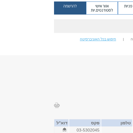
ניות
אזור אישי
להרשמה
לסטודנטים.יות
ה
חיפוש בכל האוניברסיטה
טלפון
פקס
דוא"ל
03-5302045