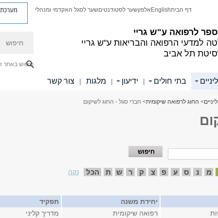
מערכת פ
דף הבית
English
אלפון
שער לסטודנטים
שער לסגל האקדמי ומנהלי
פר לרפואה ע"ש גריי
חיפוש
ה למדעי הרפואה והבריאות ע"ש גריי
סיטת תל אביב
חיפוש באתר ז
יניים
בתי חולים
ידיעון
מלגות
צור קשר
|
|
|
יניים
>
החוג לרפואה שיקומית
> חברי סגל - החוג לשיקום
ום
מ
נ
ס
ע
פ
צ
ק
ר
ש
ת
הכל
נקה
יחידת משנה
תפקיד
ות
רפואה שיקומית
מדריך קליני