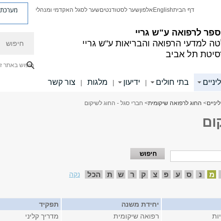
מערכת פ
דף הבית
English
אלפון
שער לסטודנטים
שער לסגל האקדמי ומנהלי
פר לרפואה ע"ש גריי
חיפוש
ה למדעי הרפואה והבריאות ע"ש גריי
סיטת תל אביב
חיפוש באתר ז
יניים
בתי חולים
ידיעון
מלגות
צור קשר
|
|
|
יניים
>
החוג לרפואה שיקומית
> חברי סגל - החוג לשיקום
ום
מ
נ
ס
ע
פ
צ
ק
ר
ש
ת
הכל
נקה
יחידת משנה
תפקיד
ות
רפואה שיקומית
מדריך קליני