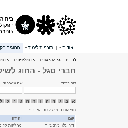
תוכן
תפריט
עליון
ראשי
בית הס
הפקולט
אוניבר
אודות
תוכניות לימוד
החוגים הקל
|
הינך נמצא כאן
>
בית הספר לרפואה
>
החוגים הקליניים
>
החוגים הקל
חברי סגל - החוג לשיק
שם פרטי:
שם משפחה:
א
ב
ג
ד
ה
ו
ז
ח
ט
י
כ
ל
תוצאות חיפוש עבור האות מ
שם
יחידה
ד"ר עלא מחאמיד
מחלקות קליני