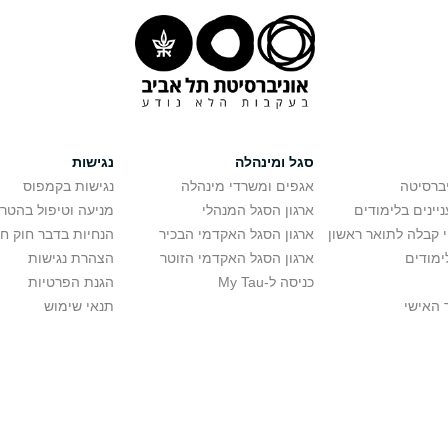
סגל ומינהלה
נגישות
יברסיטה
אגפים ומשרדי מינהלה
נגישות בקמפוס
יינים בלימודים
ארגון הסגל המנהלי
מניעה וטיפול בהטר
י קבלה לתואר ראשון
ארגון הסגל האקדמי הבכיר
הנחיות בדבר חוק ח
ימודים
ארגון הסגל האקדמי הזוטר
הצהרת נגישות
כניסה ל-My Tau
הגנת הפרטיות
 האישי
תנאי שימוש