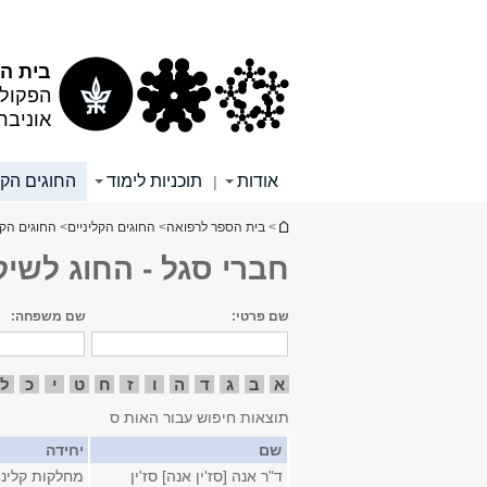
תוכן
תפריט
עליון
ראשי
בית הס
הפקולט
אוניבר
אודות
תוכניות לימוד
החוגים הקל
|
הינך נמצא כאן
>
בית הספר לרפואה
>
החוגים הקליניים
>
החוגים הקל
חברי סגל - החוג לשיק
שם פרטי:
שם משפחה:
א
ב
ג
ד
ה
ו
ז
ח
ט
י
כ
ל
תוצאות חיפוש עבור האות ס
שם
יחידה
ד"ר אנה [סז'ין אנה] סז'ין
מחלקות קליני