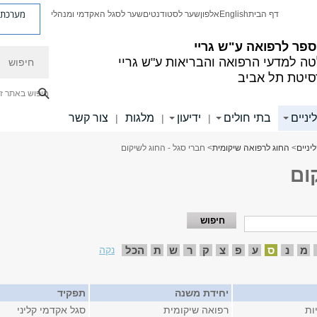
מערכת פ
דף הבית
English
אלפון
שער לסטודנטים
שער לסגל האקדמי ומנהלי
פר לרפואה ע"ש גריי
חיפוש
ה למדעי הרפואה והבריאות ע"ש גריי
סיטת תל אביב
חיפוש באתר ז
יניים
בתי חולים
ידיעון
מלגות
צור קשר
|
|
|
יניים
>
החוג לרפואה שיקומית
> חברי סגל - החוג לשיקום
ום
מ
נ
ס
ע
פ
צ
ק
ר
ש
ת
הכל
נקה
יחידת משנה
תפקיד
ות
רפואה שיקומית
סגל אקדמי קליני