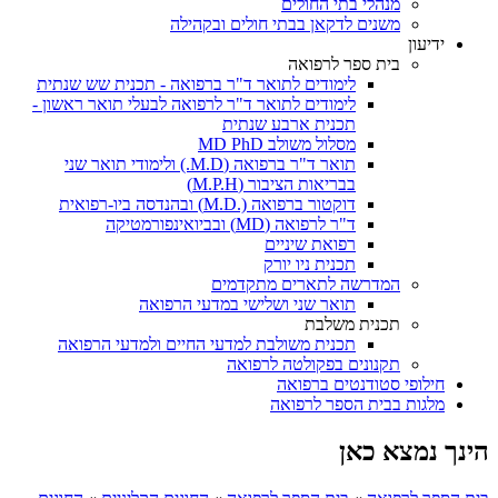
מנהלי בתי החולים
משנים לדקאן בבתי חולים ובקהילה
ידיעון
בית ספר לרפואה
לימודים לתואר ד"ר ברפואה - תכנית שש שנתית
לימודים לתואר ד"ר לרפואה לבעלי תואר ראשון -
תכנית ארבע שנתית
מסלול משולב MD PhD
תואר ד"ר ברפואה (M.D.) ולימודי תואר שני
בבריאות הציבור (M.P.H)
דוקטור ברפואה (.M.D) ובהנדסה ביו-רפואית
ד"ר לרפואה (MD) ובביואינפורמטיקה
רפואת שיניים
תכנית ניו יורק
המדרשה לתארים מתקדמים
תואר שני ושלישי במדעי הרפואה
תכנית משלבת
תכנית משולבת למדעי החיים ולמדעי הרפואה
תקנונים בפקולטה לרפואה
חילופי סטודנטים ברפואה
מלגות בבית הספר לרפואה
הינך נמצא כאן