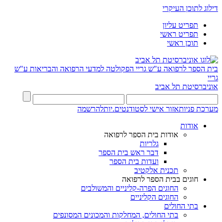
דילוג לתוכן העיקרי
תפריט עליון
תפריט ראשי
תוכן ראשי
בית הספר לרפואה ע"ש גריי
הפקולטה למדעי הרפואה והבריאות ע"ש
גריי
אוניברסיטת תל אביב
מערכת פניות
אזור אישי לסטודנטים.יות
להרשמה
אודות
אודות בית הספר לרפואה
גלריות
דבר ראש בית הספר
ועדות בית הספר
תכנית אלקטיב
חוגים בבית הספר לרפואה
החוגים הפרה-קליניים והמשולבים
החוגים הקליניים
בתי החולים
בתי החולים, המחלקות והמכונים המסונפים