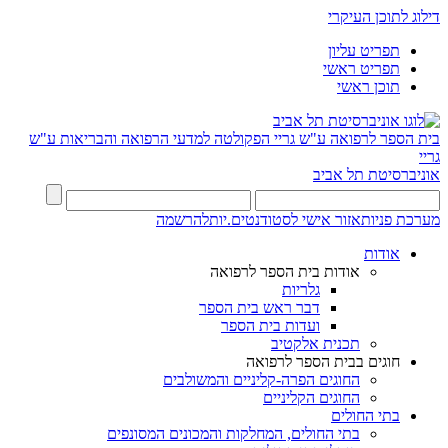
דילוג לתוכן העיקרי
תפריט עליון
תפריט ראשי
תוכן ראשי
בית הספר לרפואה ע"ש גריי
הפקולטה למדעי הרפואה והבריאות ע"ש
גריי
אוניברסיטת תל אביב
מערכת פניות
אזור אישי לסטודנטים.יות
להרשמה
אודות
אודות בית הספר לרפואה
גלריות
דבר ראש בית הספר
ועדות בית הספר
תכנית אלקטיב
חוגים בבית הספר לרפואה
החוגים הפרה-קליניים והמשולבים
החוגים הקליניים
בתי החולים
בתי החולים, המחלקות והמכונים המסונפים