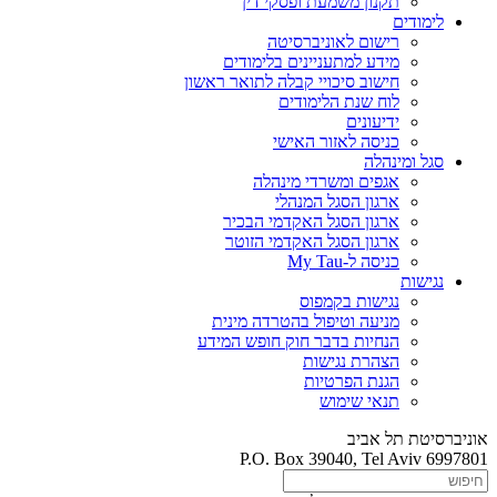
תקנון משמעת ופסקי דין
לימודים
רישום לאוניברסיטה
מידע למתעניינים בלימודים
חישוב סיכויי קבלה לתואר ראשון
לוח שנת הלימודים
ידיעונים
כניסה לאזור האישי
סגל ומינהלה
אגפים ומשרדי מינהלה
ארגון הסגל המנהלי
ארגון הסגל האקדמי הבכיר
ארגון הסגל האקדמי הזוטר
כניסה ל-My Tau
נגישות
נגישות בקמפוס
מניעה וטיפול בהטרדה מינית
הנחיות בדבר חוק חופש המידע
הצהרת נגישות
הגנת הפרטיות
תנאי שימוש
אוניברסיטת תל אביב
P.O. Box 39040, Tel Aviv 6997801