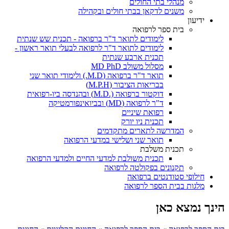
מנהלי בתי החולים
משנים לדקאן בבתי חולים ובקהילה
ידיעון
בית ספר לרפואה
לימודים לתואר ד"ר ברפואה - תכנית שש שנתית
לימודים לתואר ד"ר לרפואה לבעלי תואר ראשון -
תכנית ארבע שנתית
מסלול משולב MD PhD
תואר ד"ר ברפואה (M.D.) ולימודי תואר שני
בבריאות הציבור (M.P.H)
דוקטור ברפואה (.M.D) ובהנדסה ביו-רפואית
ד"ר לרפואה (MD) ובביואינפורמטיקה
רפואת שיניים
תכנית ניו יורק
המדרשה לתארים מתקדמים
תואר שני ושלישי במדעי הרפואה
תכנית משלבת
תכנית משולבת למדעי החיים ולמדעי הרפואה
תקנונים בפקולטה לרפואה
חילופי סטודנטים ברפואה
מלגות בבית הספר לרפואה
הינך נמצא כאן