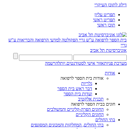
דילוג לתוכן העיקרי
תפריט עליון
תפריט ראשי
תוכן ראשי
בית הספר לרפואה ע"ש גריי
הפקולטה למדעי הרפואה והבריאות ע"ש
גריי
אוניברסיטת תל אביב
מערכת פניות
אזור אישי לסטודנטים.יות
להרשמה
אודות
אודות בית הספר לרפואה
גלריות
דבר ראש בית הספר
ועדות בית הספר
תכנית אלקטיב
חוגים בבית הספר לרפואה
החוגים הפרה-קליניים והמשולבים
החוגים הקליניים
בתי החולים
בתי החולים, המחלקות והמכונים המסונפים