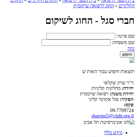
בית הספר לרפואה
»
בית הספר לרפואה
»
החוגים הקליניים
»
החוגים
הקליניים
»
החוג לרפואה שיקומית
חברי סגל - החוג לשיקום
שם פרטי:
שם משפחה:
נקה
תוצאות חיפוש עבור האות ש
ד"ר שרון שקלאי
יחידה:
מחלקות קליניות
יחידת משנה:
רפואה שיקומית
תפקיד:
סגל אקדמי קליני
פקס:
09-7709724
sharons5@clalit.org.il
מידע כללי