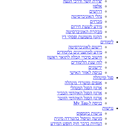
יצירת קשר ודרכי הגעה
אלפון
דרושים
נהלי האוניברסיטה
מכרזים
מידע לשעת חירום
מבקרת האוניברסיטה
תקנון משמעת ופסקי דין
לימודים
רישום לאוניברסיטה
מידע למתעניינים בלימודים
חישוב סיכויי קבלה לתואר ראשון
לוח שנת הלימודים
ידיעונים
כניסה לאזור האישי
סגל ומינהלה
אגפים ומשרדי מינהלה
ארגון הסגל המנהלי
ארגון הסגל האקדמי הבכיר
ארגון הסגל האקדמי הזוטר
כניסה ל-My Tau
נגישות
נגישות בקמפוס
מניעה וטיפול בהטרדה מינית
הנחיות בדבר חוק חופש המידע