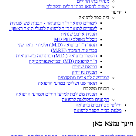
מנהלי בתי החולים
משנים לדקאן בבתי חולים ובקהילה
ידיעון
בית ספר לרפואה
לימודים לתואר ד"ר ברפואה - תכנית שש שנתית
לימודים לתואר ד"ר לרפואה לבעלי תואר ראשון -
תכנית ארבע שנתית
מסלול משולב MD PhD
תואר ד"ר ברפואה (M.D.) ולימודי תואר שני
בבריאות הציבור (M.P.H)
דוקטור ברפואה (.M.D) ובהנדסה ביו-רפואית
ד"ר לרפואה (MD) ובביואינפורמטיקה
רפואת שיניים
תכנית ניו יורק
המדרשה לתארים מתקדמים
תואר שני ושלישי במדעי הרפואה
תכנית משלבת
תכנית משולבת למדעי החיים ולמדעי הרפואה
תקנונים בפקולטה לרפואה
חילופי סטודנטים ברפואה
מלגות בבית הספר לרפואה
הינך נמצא כאן