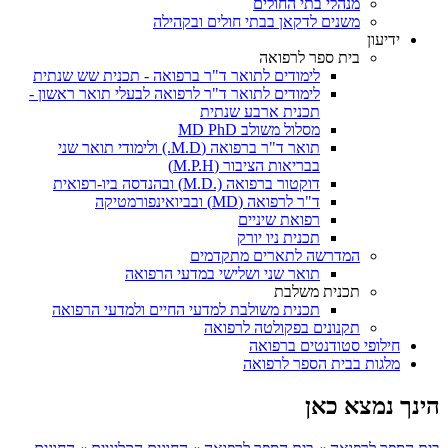
מנהלי בתי החולים
משנים לדקאן בבתי חולים ובקהילה
ידיעון
בית ספר לרפואה
לימודים לתואר ד"ר ברפואה - תכנית שש שנתית
לימודים לתואר ד"ר לרפואה לבעלי תואר ראשון -
תכנית ארבע שנתית
מסלול משולב MD PhD
תואר ד"ר ברפואה (M.D.) ולימודי תואר שני
בבריאות הציבור (M.P.H)
דוקטור ברפואה (.M.D) ובהנדסה ביו-רפואית
ד"ר לרפואה (MD) ובביואינפורמטיקה
רפואת שיניים
תכנית ניו יורק
המדרשה לתארים מתקדמים
תואר שני ושלישי במדעי הרפואה
תכנית משלבת
תכנית משולבת למדעי החיים ולמדעי הרפואה
תקנונים בפקולטה לרפואה
חילופי סטודנטים ברפואה
מלגות בבית הספר לרפואה
הינך נמצא כאן