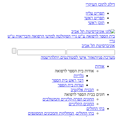
דילוג לתוכן העיקרי
תפריט עליון
תפריט ראשי
תוכן ראשי
בית הספר לרפואה ע"ש גריי
הפקולטה למדעי הרפואה והבריאות ע"ש
גריי
אוניברסיטת תל אביב
מערכת פניות
אזור אישי לסטודנטים.יות
להרשמה
אודות
אודות בית הספר לרפואה
גלריות
דבר ראש בית הספר
ועדות בית הספר
תכנית אלקטיב
חוגים בבית הספר לרפואה
החוגים הפרה-קליניים והמשולבים
החוגים הקליניים
בתי החולים
בתי החולים, המחלקות והמכונים המסונפים