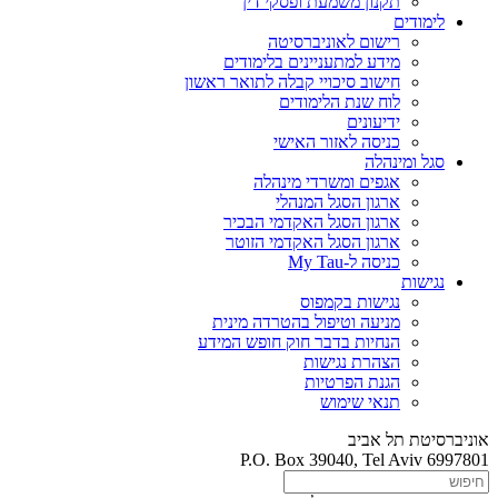
תקנון משמעת ופסקי דין
לימודים
רישום לאוניברסיטה
מידע למתעניינים בלימודים
חישוב סיכויי קבלה לתואר ראשון
לוח שנת הלימודים
ידיעונים
כניסה לאזור האישי
סגל ומינהלה
אגפים ומשרדי מינהלה
ארגון הסגל המנהלי
ארגון הסגל האקדמי הבכיר
ארגון הסגל האקדמי הזוטר
כניסה ל-My Tau
נגישות
נגישות בקמפוס
מניעה וטיפול בהטרדה מינית
הנחיות בדבר חוק חופש המידע
הצהרת נגישות
הגנת הפרטיות
תנאי שימוש
אוניברסיטת תל אביב
P.O. Box 39040, Tel Aviv 6997801