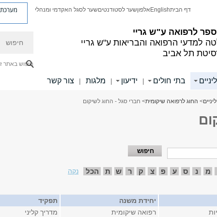
מערכת פ
דף הבית
English
אלפון
שער לסטודנטים
שער לסגל האקדמי ומנהלי
פר לרפואה ע"ש גריי
חיפוש
ה למדעי הרפואה והבריאות ע"ש גריי
סיטת תל אביב
חיפוש באתר ז
יניים
בתי חולים
ידיעון
מלגות
צור קשר
|
|
|
יניים
>
החוג לרפואה שיקומית
> חברי סגל - החוג לשיקום
ום
מ
נ
ס
ע
פ
צ
ק
ר
ש
ת
הכל
נקה
יחידת משנה
תפקיד
ות
רפואה שיקומית
מדריך קליני