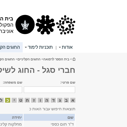
תוכן
תפריט
עליון
ראשי
בית הס
הפקולט
אוניבר
אודות
תוכניות לימוד
החוגים הקל
|
הינך נמצא כאן
>
בית הספר לרפואה
>
החוגים הקליניים
>
החוגים הקל
חברי סגל - החוג לשיק
שם פרטי:
שם משפחה:
א
ב
ג
ד
ה
ו
ז
ח
ט
י
כ
ל
תוצאות חיפוש עבור האות כ
שם
יחידה
ד"ר תום כספי
מחלקות קליני