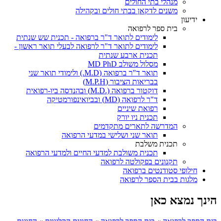
מנהלי בתי החולים
משנים לדקאן בבתי חולים ובקהילה
ידיעון
בית ספר לרפואה
לימודים לתואר ד"ר ברפואה - תכנית שש שנתית
לימודים לתואר ד"ר לרפואה לבעלי תואר ראשון -
תכנית ארבע שנתית
מסלול משולב MD PhD
תואר ד"ר ברפואה (M.D.) ולימודי תואר שני
בבריאות הציבור (M.P.H)
דוקטור ברפואה (.M.D) ובהנדסה ביו-רפואית
ד"ר לרפואה (MD) ובביואינפורמטיקה
רפואת שיניים
תכנית ניו יורק
המדרשה לתארים מתקדמים
תואר שני ושלישי במדעי הרפואה
תכנית משלבת
תכנית משולבת למדעי החיים ולמדעי הרפואה
תקנונים בפקולטה לרפואה
חילופי סטודנטים ברפואה
מלגות בבית הספר לרפואה
הינך נמצא כאן