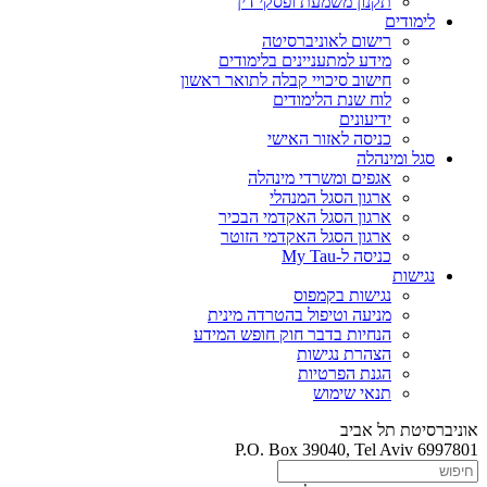
תקנון משמעת ופסקי דין
לימודים
רישום לאוניברסיטה
מידע למתעניינים בלימודים
חישוב סיכויי קבלה לתואר ראשון
לוח שנת הלימודים
ידיעונים
כניסה לאזור האישי
סגל ומינהלה
אגפים ומשרדי מינהלה
ארגון הסגל המנהלי
ארגון הסגל האקדמי הבכיר
ארגון הסגל האקדמי הזוטר
כניסה ל-My Tau
נגישות
נגישות בקמפוס
מניעה וטיפול בהטרדה מינית
הנחיות בדבר חוק חופש המידע
הצהרת נגישות
הגנת הפרטיות
תנאי שימוש
אוניברסיטת תל אביב
P.O. Box 39040, Tel Aviv 6997801