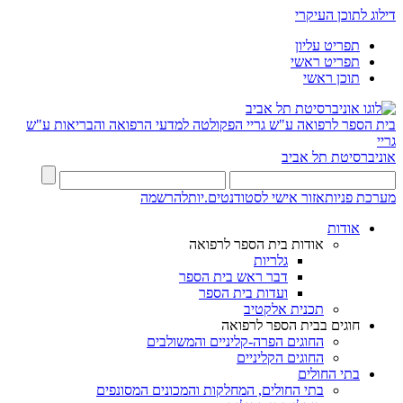
דילוג לתוכן העיקרי
תפריט עליון
תפריט ראשי
תוכן ראשי
בית הספר לרפואה ע"ש גריי
הפקולטה למדעי הרפואה והבריאות ע"ש
גריי
אוניברסיטת תל אביב
מערכת פניות
אזור אישי לסטודנטים.יות
להרשמה
אודות
אודות בית הספר לרפואה
גלריות
דבר ראש בית הספר
ועדות בית הספר
תכנית אלקטיב
חוגים בבית הספר לרפואה
החוגים הפרה-קליניים והמשולבים
החוגים הקליניים
בתי החולים
בתי החולים, המחלקות והמכונים המסונפים