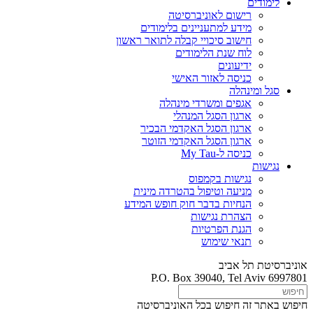
לימודים
רישום לאוניברסיטה
מידע למתעניינים בלימודים
חישוב סיכויי קבלה לתואר ראשון
לוח שנת הלימודים
ידיעונים
כניסה לאזור האישי
סגל ומינהלה
אגפים ומשרדי מינהלה
ארגון הסגל המנהלי
ארגון הסגל האקדמי הבכיר
ארגון הסגל האקדמי הזוטר
כניסה ל-My Tau
נגישות
נגישות בקמפוס
מניעה וטיפול בהטרדה מינית
הנחיות בדבר חוק חופש המידע
הצהרת נגישות
הגנת הפרטיות
תנאי שימוש
אוניברסיטת תל אביב
P.O. Box 39040, Tel Aviv 6997801
חיפוש באתר זה
חיפוש בכל האוניברסיטה