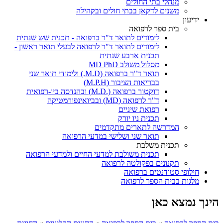
מנהלי בתי החולים
משנים לדקאן בבתי חולים ובקהילה
ידיעון
בית ספר לרפואה
לימודים לתואר ד"ר ברפואה - תכנית שש שנתית
לימודים לתואר ד"ר לרפואה לבעלי תואר ראשון -
תכנית ארבע שנתית
מסלול משולב MD PhD
תואר ד"ר ברפואה (M.D.) ולימודי תואר שני
בבריאות הציבור (M.P.H)
דוקטור ברפואה (.M.D) ובהנדסה ביו-רפואית
ד"ר לרפואה (MD) ובביואינפורמטיקה
רפואת שיניים
תכנית ניו יורק
המדרשה לתארים מתקדמים
תואר שני ושלישי במדעי הרפואה
תכנית משלבת
תכנית משולבת למדעי החיים ולמדעי הרפואה
תקנונים בפקולטה לרפואה
חילופי סטודנטים ברפואה
מלגות בבית הספר לרפואה
הינך נמצא כאן